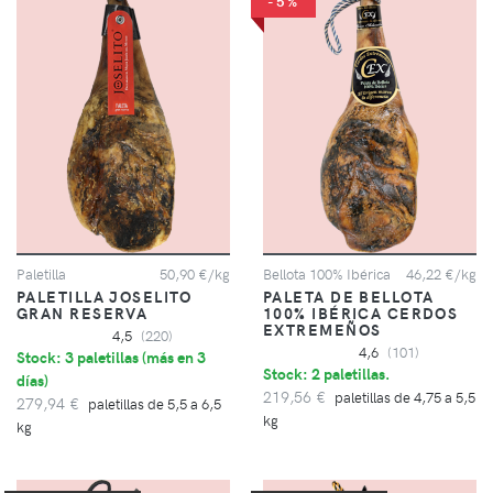
-5%
Paletilla
50,90 €/kg
Bellota 100% Ibérica
46,22 €/kg
PALETILLA JOSELITO
PALETA DE BELLOTA
GRAN RESERVA
100% IBÉRICA CERDOS
EXTREMEÑOS
4,5
(220)
4,6
(101)
Stock: 3 paletillas (
más en 3
Stock: 2 paletillas.
días
)
219,56 €
paletillas de 4,75 a 5,5
279,94 €
paletillas de 5,5 a 6,5
kg
kg