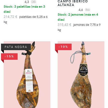
CAMPO IBÉRICO
4,3
(35)
ALTANZA
Stock: 3 paletillas (
más en 3
4,6
(86)
días
)
Stock: 2 jamones (
más en 4
214,72 €
paletillas de 5,25 a 6
días
)
kg
315,43 €
jamones de 7,75 a 9
kg
-10%
PATA NEGRA
-15%