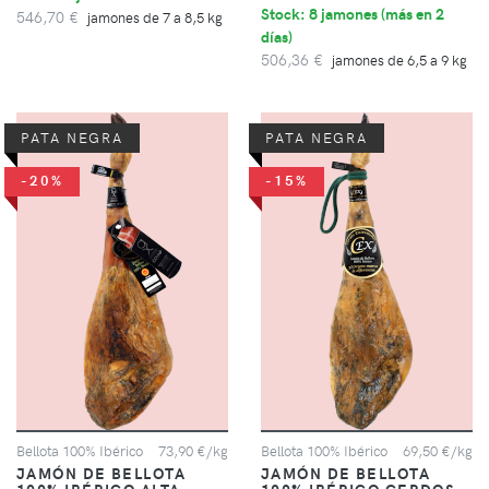
Stock: 8 jamones (
más en 2
546,70 €
jamones de 7 a 8,5 kg
días
)
506,36 €
jamones de 6,5 a 9 kg
PATA NEGRA
PATA NEGRA
-20%
-15%
Bellota 100% Ibérico
73,90 €/kg
Bellota 100% Ibérico
69,50 €/kg
JAMÓN DE BELLOTA
JAMÓN DE BELLOTA