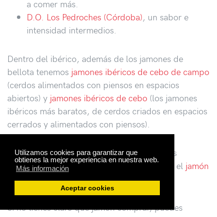
a comer más.
D.O. Los Pedroches (Córdoba)
, un sabor e
intensidad intermedios.
Dentro del ibérico, además de los jamones de
bellota tenemos
jamones ibéricos de cebo de campo
(cerdos alimentados con piensos en espacios
abiertos) y
jamones ibéricos de cebo
(los jamones
ibéricos más baratos, de cerdos criados en espacios
cerrados y alimentados con piensos).
Para un presupuesto más ajustado, tenemos
Utilizamos cookies para garantizar que
obtienes la mejor experiencia en nuestra web.
jamones serranos
como el
jamón de Teruel
, el
jamón
Más información
de Serón
, o el
jamón y la paletilla Duroc
.
Aceptar cookies
Si no tienes claro qué jamón comprar, puedes