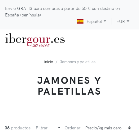
Envío GRATIS para compras a partir de
50 €
con destino en
España (península)
Español
EUR
iber
gour
.es
años
20
Inicio
Jamones y paletillas
JAMONES Y
PALETILLAS
36
productos
Filtrar
Ordenar