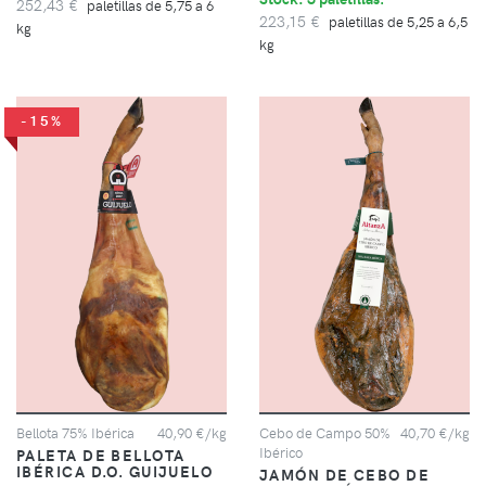
252,43 €
paletillas de 5,75 a 6
223,15 €
paletillas de 5,25 a 6,5
kg
kg
-15%
Bellota 75% Ibérica
40,90 €/kg
Cebo de Campo 50%
40,70 €/kg
Ibérico
PALETA DE BELLOTA
IBÉRICA D.O. GUIJUELO
JAMÓN DE CEBO DE