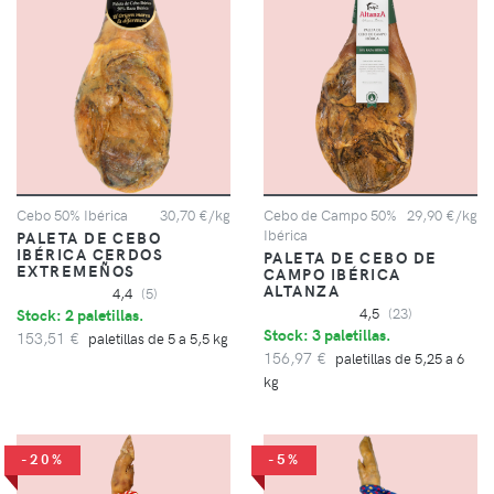
Cebo 50% Ibérica
30,70 €/kg
Cebo de Campo 50%
29,90 €/kg
Ibérica
PALETA DE CEBO
IBÉRICA CERDOS
PALETA DE CEBO DE
EXTREMEÑOS
CAMPO IBÉRICA
ALTANZA
4,4
(5)
Stock: 2 paletillas.
4,5
(23)
Stock: 3 paletillas.
153,51 €
paletillas de 5 a 5,5 kg
156,97 €
paletillas de 5,25 a 6
kg
-20%
-5%