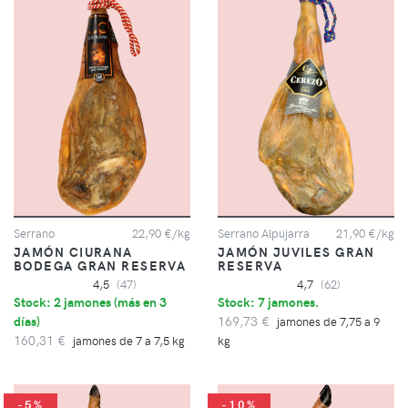
Serrano Alpujarra
21,90 €/kg
Serrano
22,90 €/kg
JAMÓN JUVILES GRAN
JAMÓN CIURANA
RESERVA
BODEGA GRAN RESERVA
4,7
(62)
4,5
(47)
Stock: 7 jamones.
Stock: 2 jamones (
más en 3
169,73 €
días
)
jamones de 7,75 a 9
160,31 €
kg
jamones de 7 a 7,5 kg
-5%
-10%