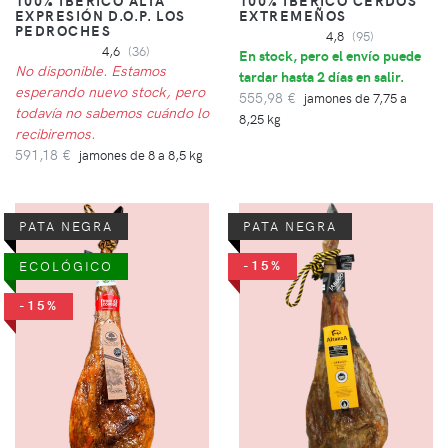
100% IBÉRICO ALTA
100% IBÉRICO CERDOS
EXPRESIÓN D.O.P. LOS
EXTREMEÑOS
PEDROCHES
4,8
(95)
4,6
(36)
En stock, pero el envío puede
No disponible. Estamos
tardar hasta 2 días en salir.
esperando nuevo stock, pero
555,98 €
jamones de 7,75 a
todavía no sabemos cuándo lo
8,25 kg
recibiremos.
591,18 €
jamones de 8 a 8,5 kg
PATA NEGRA
PATA NEGRA
-15%
ECOLÓGICO
-15%