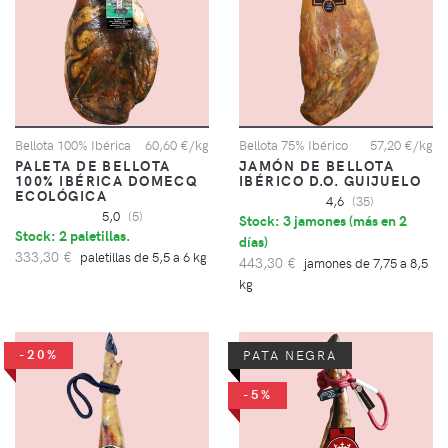
Bellota 100% Ibérica
60,60 €/kg
Bellota 75% Ibérico
57,20 €/kg
PALETA DE BELLOTA
JAMÓN DE BELLOTA
100% IBÉRICA DOMECQ
IBÉRICO D.O. GUIJUELO
ECOLÓGICA
4,6
(35)
5,0
(5)
Stock: 3 jamones (
más en 2
Stock: 2 paletillas.
días
)
333,30 €
paletillas de 5,5 a 6 kg
443,30 €
jamones de 7,75 a 8,5
kg
-20%
PATA NEGRA
-5%