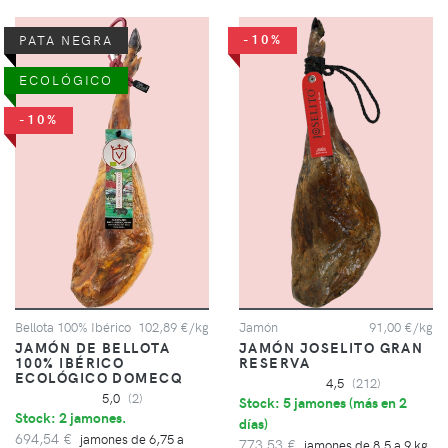
-10%
PATA NEGRA
ECOLÓGICO
-10%
Bellota 100% Ibérico
102,89 €/kg
Jamón
91,00 €/kg
JAMÓN DE BELLOTA
JAMÓN JOSELITO GRAN
100% IBÉRICO
RESERVA
ECOLÓGICO DOMECQ
4,5
(212)
5,0
(2)
Stock: 5 jamones (
más en 2
Stock: 2 jamones.
días
)
694,54 €
jamones de 6,75 a
773,53 €
jamones de 8,5 a 9 kg