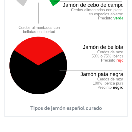
Jamón de cebo de campo
Cerdos alimentados con pienso
en espacios abiertos
Precinto 
verde
Cerdos alimentados con 
bellotas en libertad
Jamón de bellota
Cerdos de raza
50% o 75% ibérica
Precinto 
rojo
Jamón pata negra
Cerdos de raza
100% ibérica pura
Precinto 
negro
Tipos de jamón español curado