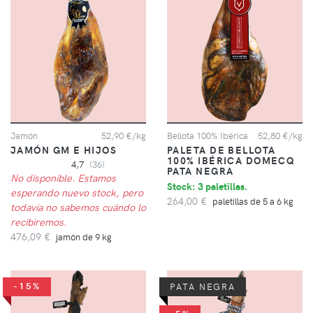
Jamón
52,90 €/kg
Bellota 100% Ibérica
52,80 €/kg
JAMÓN GM E HIJOS
PALETA DE BELLOTA
100% IBÉRICA DOMECQ
4,7
(36)
PATA NEGRA
No disponible. Estamos
Stock: 3 paletillas.
esperando nuevo stock, pero
264,00 €
paletillas de 5 a 6 kg
todavía no sabemos cuándo lo
recibiremos.
476,09 €
jamón de 9 kg
-15%
PATA NEGRA