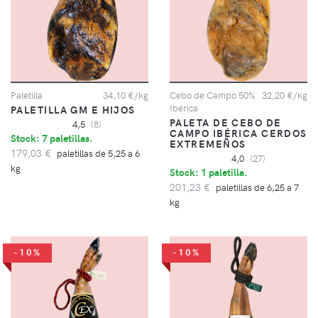
Paletilla
34,10 €/kg
Cebo de Campo 50%
32,20 €/kg
Ibérica
PALETILLA GM E HIJOS
PALETA DE CEBO DE
4,5
(8)
CAMPO IBÉRICA CERDOS
Stock: 7 paletillas.
EXTREMEÑOS
179,03 €
paletillas de 5,25 a 6
4,0
(27)
kg
Stock: 1 paletilla.
201,23 €
paletillas de 6,25 a 7
kg
-10%
-10%