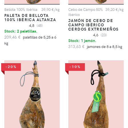
Bellota 100% Ibérica
39,90 €/kg
Cebo de Campo 50%
39,20 €/kg
Ibérico
PALETA DE BELLOTA
100% IBÉRICA ALTANZA
JAMÓN DE CEBO DE
CAMPO IBÉRICO
4,8
(48)
CERDOS EXTREMEÑOS
Stock: 2 paletillas.
4,6
(23)
209,46 €
paletillas de 5,25 a 6
Stock: 1 jamón.
kg
313,63 €
jamones de 8 a 8,5 kg
-20%
-10%