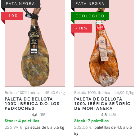
PATA NEGRA
PATA NEGRA
-10%
ECOLÓGICO
-10%
Bellota 100% Ibérica
45,40 €/kg
Bellota 100% Ibérica
44,90 €/kg
PALETA DE BELLOTA
PALETA DE BELLOTA
100% IBÉRICA D.O. LOS
100% IBÉRICA SEÑORÍO
PEDROCHES
DE MONTANERA
4,6
(55)
4,8
(48)
Stock: 4 paletillas.
Stock: 7 paletillas.
226,99 €
202,06 €
paletillas de 5 a 5,5 kg
paletillas de 4,5 a 5,5
kg