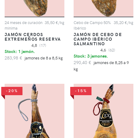
24 meses de curación
35,50 €/kg
Cebo de Campo 50%
35,20 €/kg
mínima
Ibérico
JAMÓN CERDOS
JAMÓN DE CEBO DE
EXTREMEÑOS RESERVA
CAMPO IBÉRICO
SALMANTINO
4,8
(17)
4,6
(62)
Stock: 1 jamón.
Stock: 3 jamones.
283,98 €
jamones de 8 a 8,5 kg
290,40 €
jamones de 8,25 a 9
kg
-20%
-15%