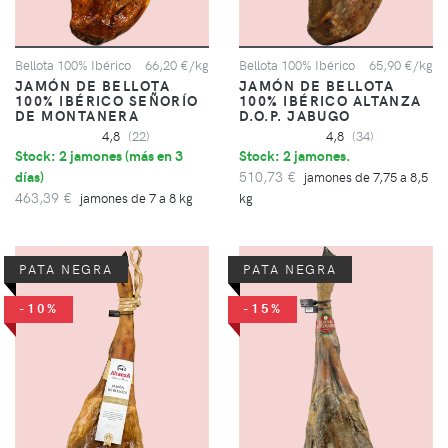
Bellota 100% Ibérico
66,20 €/kg
Bellota 100% Ibérico
65,90 €/kg
JAMÓN DE BELLOTA
JAMÓN DE BELLOTA
100% IBÉRICO SEÑORÍO
100% IBÉRICO ALTANZA
DE MONTANERA
D.O.P. JABUGO
4,8
(22)
4,8
(34)
Stock: 2 jamones (
más en 3
Stock: 2 jamones.
días
)
510,73 €
jamones de 7,75 a 8,5
463,39 €
jamones de 7 a 8 kg
kg
PATA NEGRA
PATA NEGRA
-10%
-15%