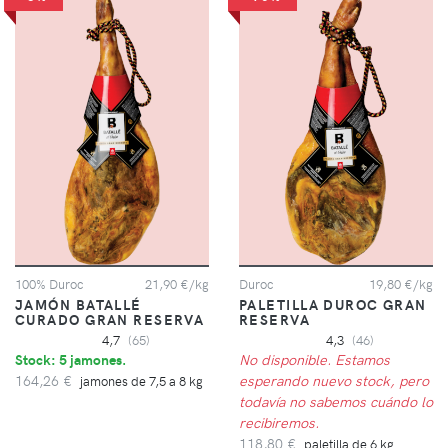
100% Duroc
21,90 €/kg
Duroc
19,80 €/kg
JAMÓN BATALLÉ
PALETILLA DUROC GRAN
CURADO GRAN RESERVA
RESERVA
4,7
(65)
4,3
(46)
Stock: 5 jamones.
No disponible. Estamos
164,26 €
esperando nuevo stock, pero
jamones de 7,5 a 8 kg
todavía no sabemos cuándo lo
recibiremos.
118,80 €
paletilla de 6 kg