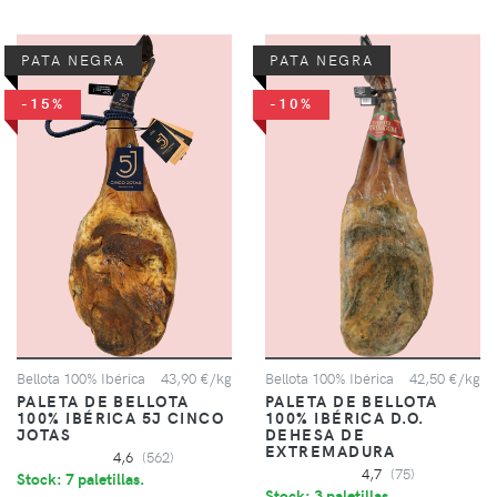
PATA NEGRA
PATA NEGRA
-15%
-10%
Bellota 100% Ibérica
43,90 €/kg
Bellota 100% Ibérica
42,50 €/kg
PALETA DE BELLOTA
PALETA DE BELLOTA
100% IBÉRICA 5J CINCO
100% IBÉRICA D.O.
JOTAS
DEHESA DE
EXTREMADURA
4,6
(562)
4,7
(75)
Stock: 7 paletillas.
Stock: 3 paletillas.