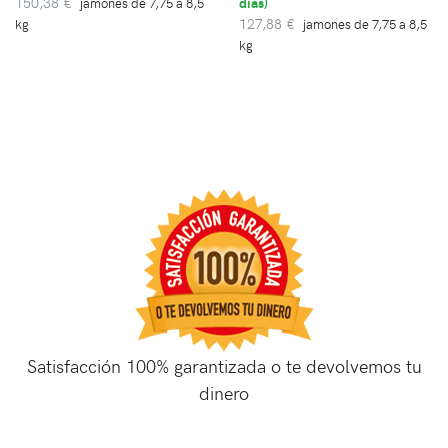
150,38 €
días
)
jamones de 7,75 a 8,5
127,88 €
kg
jamones de 7,75 a 8,5
kg
Satisfacción 100% garantizada o te devolvemos tu
dinero