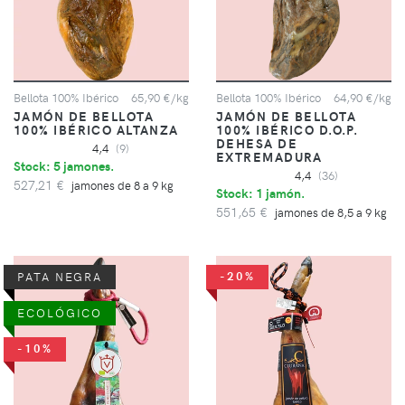
Bellota 100% Ibérico
65,90 €/kg
Bellota 100% Ibérico
64,90 €/kg
JAMÓN DE BELLOTA
JAMÓN DE BELLOTA
100% IBÉRICO ALTANZA
100% IBÉRICO D.O.P.
DEHESA DE
4,4
(9)
EXTREMADURA
Stock: 5 jamones.
4,4
(36)
527,21 €
jamones de 8 a 9 kg
Stock: 1 jamón.
551,65 €
jamones de 8,5 a 9 kg
-20%
PATA NEGRA
ECOLÓGICO
-10%