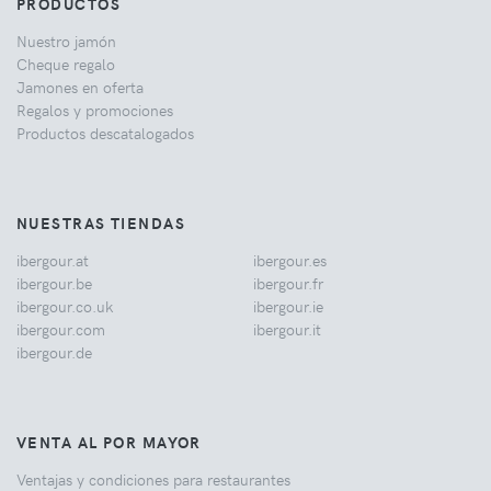
PRODUCTOS
Nuestro jamón
Cheque regalo
Jamones en oferta
Regalos y promociones
Productos descatalogados
NUESTRAS TIENDAS
ibergour.at
ibergour.es
ibergour.be
ibergour.fr
ibergour.co.uk
ibergour.ie
ibergour.com
ibergour.it
ibergour.de
VENTA AL POR MAYOR
Ventajas y condiciones para restaurantes