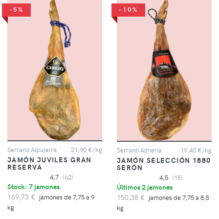
-5%
-10%
Serrano Alpujarra
21,90 €/kg
Serrano Almería
19,40 €/kg
JAMÓN JUVILES GRAN
JAMÓN SELECCIÓN 1880
RESERVA
SERÓN
4,7
(62)
4,5
(15)
Stock: 7 jamones.
Últimos 2 jamones
169,73 €
150,38 €
jamones de 7,75 a 9
jamones de 7,75 a 8,5
kg
kg