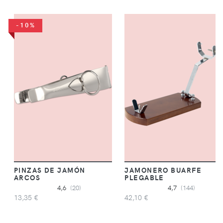
-10%
PINZAS DE JAMÓN
JAMONERO BUARFE
ARCOS
PLEGABLE
4,6
(20)
4,7
(144)
13,35 €
42,10 €