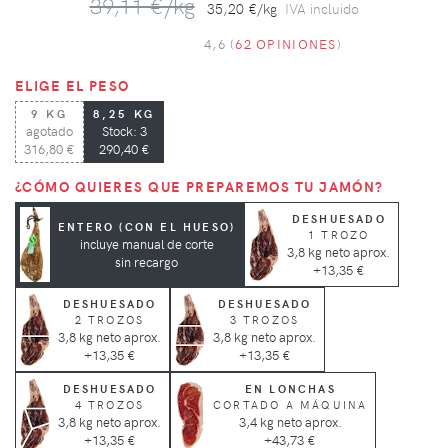
39,11 €/kg
35,20 €/kg
IVA incluido
4,6 (
62 OPINIONES
)
ELIGE EL PESO
9 KG
8,25 KG
agotado
Stock: 3
316,80 €
290,40 €
¿CÓMO QUIERES QUE PREPAREMOS TU JAMÓN?
DESHUESADO
ENTERO (CON EL HUESO)
1 TROZO
incluye manual de corte
3,8 kg neto aprox.
sin recargo
+13,35 €
DESHUESADO
DESHUESADO
2 TROZOS
3 TROZOS
3,8 kg neto aprox.
3,8 kg neto aprox.
+13,35 €
+13,35 €
DESHUESADO
EN LONCHAS
4 TROZOS
CORTADO A MÁQUINA
3,8 kg neto aprox.
3,4 kg neto aprox.
+13,35 €
+43,73 €