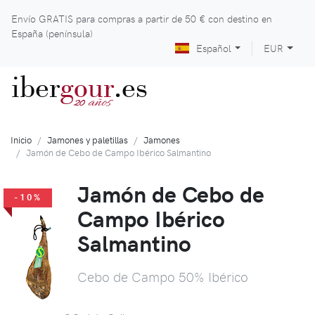
Envío GRATIS para compras a partir de
50 €
con destino en
España (península)
Español
EUR
iber
gour
.es
años
20
Inicio
Jamones y paletillas
Jamones
Jamón de Cebo de Campo Ibérico Salmantino
Jamón de Cebo de
-10%
Campo Ibérico
Salmantino
Cebo de Campo 50% Ibérico