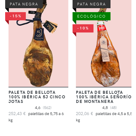
PATA NEGRA
PATA NEGRA
-15%
ECOLÓGICO
-10%
PALETA DE BELLOTA
PALETA DE BELLOTA
100% IBÉRICA 5J CINCO
100% IBÉRICA SEÑORÍO
JOTAS
DE MONTANERA
4,6
(562)
4,8
(48)
252,43 €
202,06 €
paletillas de 5,75 a 6
paletillas de 4,5 a 5,5
kg
kg