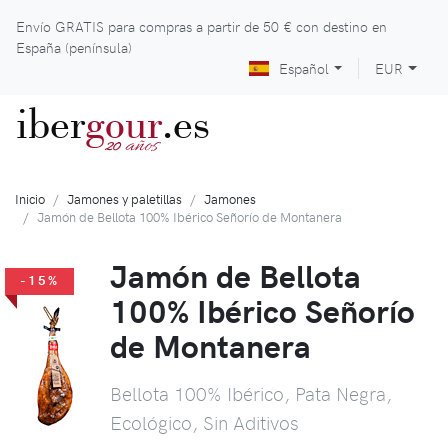
Envío GRATIS para compras a partir de
50 €
con destino en
España (península)
Español
EUR
iber
gour
.es
años
20
Inicio
Jamones y paletillas
Jamones
Jamón de Bellota 100% Ibérico Señorío de Montanera
Jamón de Bellota
-15%
100% Ibérico Señorío
de Montanera
Bellota 100% Ibérico, Pata Negra,
Ecológico, Sin Aditivos