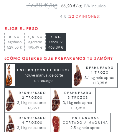
77,88 €/kg
66,20 €/kg
IVA incluido
4,8 (
22 OPINIONES
)
ELIGE EL PESO
8 KG
7,5 KG
7 KG
agotado
agotado
Stock: 2
529,58 €
496,49 €
463,39 €
¿CÓMO QUIERES QUE PREPAREMOS TU JAMÓN?
DESHUESADO
ENTERO (CON EL HUESO)
1 TROZO
incluye manual de corte
3,1 kg neto aprox.
sin recargo
+13,35 €
DESHUESADO
DESHUESADO
2 TROZOS
3 TROZOS
3,1 kg neto aprox.
3,1 kg neto aprox.
+13,35 €
+13,35 €
DESHUESADO
EN LONCHAS
4 TROZOS
CORTADO A MÁQUINA
3,1 kg neto aprox.
2,5 kg neto aprox.