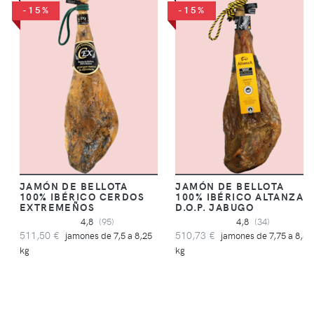
-15%
-15%
JAMÓN DE BELLOTA
JAMÓN DE BELLOTA
100% IBÉRICO CERDOS
100% IBÉRICO ALTANZA
EXTREMEÑOS
D.O.P. JABUGO
4,8
(95)
4,8
(34)
511,50 €
510,73 €
jamones de 7,5 a 8,25
jamones de 7,75 a 8,5
kg
kg