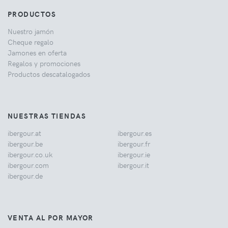
PRODUCTOS
Nuestro jamón
Cheque regalo
Jamones en oferta
Regalos y promociones
Productos descatalogados
NUESTRAS TIENDAS
ibergour.at
ibergour.es
ibergour.be
ibergour.fr
ibergour.co.uk
ibergour.ie
ibergour.com
ibergour.it
ibergour.de
VENTA AL POR MAYOR