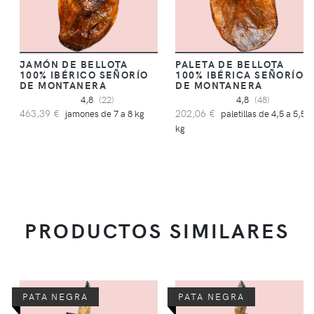
JAMÓN DE BELLOTA
PALETA DE BELLOTA
100% IBÉRICO SEÑORÍO
100% IBÉRICA SEÑORÍO
DE MONTANERA
DE MONTANERA
4,8
(22)
4,8
(48)
463,39 €
202,06 €
jamones de 7 a 8 kg
paletillas de 4,5 a 5,5
kg
PRODUCTOS SIMILARES
PATA NEGRA
PATA NEGRA