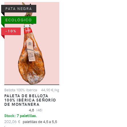
PATA NEGRA
ECOLÓGICO
-10%
Bellota 100% Ibérica
44,90 €/kg
PALETA DE BELLOTA
100% IBÉRICA SEÑORÍO
DE MONTANERA
4,8
(48)
Stock: 7 paletillas.
202,06 €
paletillas de 4,5 a 5,5