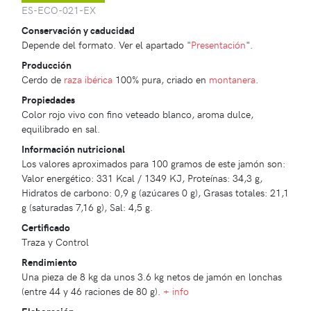
ES-ECO-021-EX
Conservación y caducidad
Depende del formato. Ver el apartado "
Presentación
".
Producción
Cerdo de
raza ibérica
100% pura, criado en
montanera
.
Propiedades
Color rojo vivo con fino veteado blanco, aroma dulce,
equilibrado en sal.
Información nutricional
Los valores aproximados para 100 gramos de este jamón son:
Valor energético: 331 Kcal / 1349 KJ, Proteínas: 34,3 g,
Hidratos de carbono: 0,9 g (azúcares 0 g), Grasas totales: 21,1
g (saturadas 7,16 g), Sal: 4,5 g.
Certificado
Traza y Control
Rendimiento
Una pieza de 8 kg da unos 3.6 kg netos de jamón en lonchas
(entre 44 y 46 raciones de 80 g).
+ info