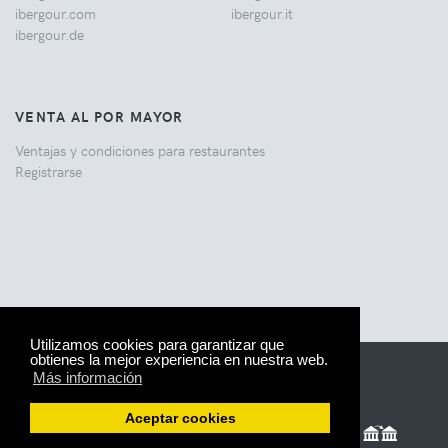
ibergour.com
ibergour.it
ibergour.de
VENTA AL POR MAYOR
Ventajas y condiciones para restaurantes
Registrarse
Utilizamos cookies para garantizar que
obtienes la mejor experiencia en nuestra web.
© 2005-2026 IberGour.
Aviso legal
Más información
Aceptar cookies