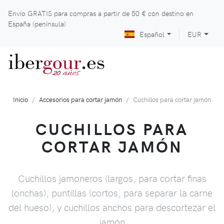
Envío GRATIS para compras a partir de
50 €
con destino en
España (península)
Español
EUR
iber
gour
.es
años
20
Inicio
Accesorios para cortar jamón
Cuchillos para cortar jamón
CUCHILLOS PARA
CORTAR JAMÓN
Cuchillos jamoneros (largos, para cortar finas
lonchas), puntillas (cortos, para separar la carne
del hueso), y cuchillos anchos para descortezar el
jamón