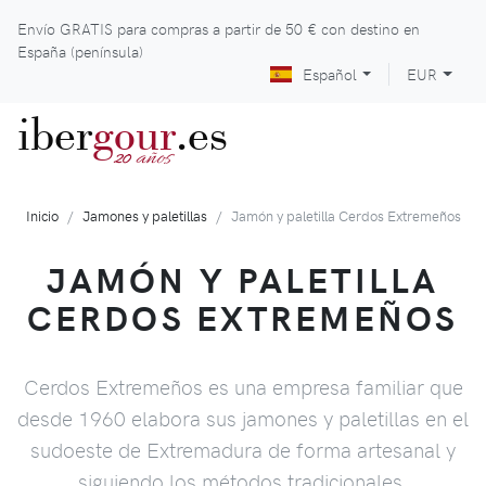
Envío GRATIS para compras a partir de
50 €
con destino en
España (península)
Español
EUR
iber
gour
.es
años
20
Inicio
Jamones y paletillas
Jamón y paletilla Cerdos Extremeños
JAMÓN Y PALETILLA
CERDOS EXTREMEÑOS
Cerdos Extremeños es una empresa familiar que
desde 1960 elabora sus jamones y paletillas en el
sudoeste de Extremadura de forma artesanal y
siguiendo los métodos tradicionales.