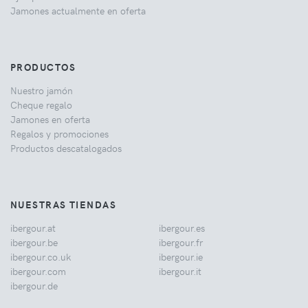
Jamones actualmente en oferta
PRODUCTOS
Nuestro jamón
Cheque regalo
Jamones en oferta
Regalos y promociones
Productos descatalogados
NUESTRAS TIENDAS
ibergour.at
ibergour.es
ibergour.be
ibergour.fr
ibergour.co.uk
ibergour.ie
ibergour.com
ibergour.it
ibergour.de