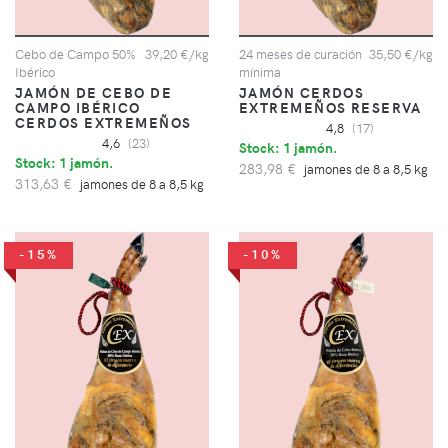
Cebo de Campo 50%
39,20 €/kg
24 meses de curación
35,50 €/kg
Ibérico
mínima
JAMÓN DE CEBO DE
JAMÓN CERDOS
CAMPO IBÉRICO
EXTREMEÑOS RESERVA
CERDOS EXTREMEÑOS
4,8
(17)
4,6
(23)
Stock: 1 jamón.
Stock: 1 jamón.
283,98 €
jamones de 8 a 8,5 kg
313,63 €
jamones de 8 a 8,5 kg
-15%
-10%