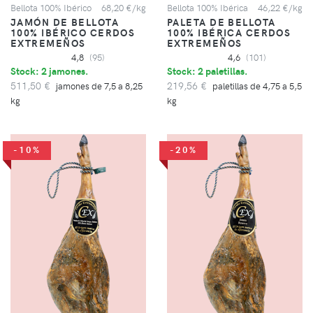
Bellota 100% Ibérico
68,20 €/kg
Bellota 100% Ibérica
46,22 €/kg
JAMÓN DE BELLOTA
PALETA DE BELLOTA
100% IBÉRICO CERDOS
100% IBÉRICA CERDOS
EXTREMEÑOS
EXTREMEÑOS
4,8
(95)
4,6
(101)
Stock: 2 jamones.
Stock: 2 paletillas.
511,50 €
219,56 €
jamones de 7,5 a 8,25
paletillas de 4,75 a 5,5
kg
kg
-10%
-20%