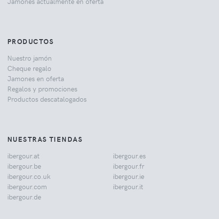
Jamones actualmente en oferta
PRODUCTOS
Nuestro jamón
Cheque regalo
Jamones en oferta
Regalos y promociones
Productos descatalogados
NUESTRAS TIENDAS
ibergour.at
ibergour.es
ibergour.be
ibergour.fr
ibergour.co.uk
ibergour.ie
ibergour.com
ibergour.it
ibergour.de