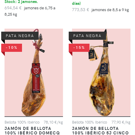
Stock: 2 jamones.
días
)
694,54 €
jamones de 6,75 a
773,53 €
jamones de 8,5 a 9 kg
8,25 kg
PATA NEGRA
PATA NEGRA
-10%
-15%
Bellota 100% Ibérico
78,10 €/kg
Bellota 100% Ibérico
77,90 €/kg
JAMÓN DE BELLOTA
JAMÓN DE BELLOTA
100% IBÉRICO DOMECQ
100% IBÉRICO 5J CINCO