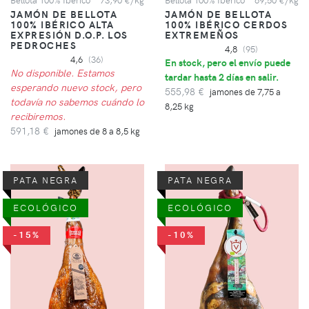
JAMÓN DE BELLOTA
JAMÓN DE BELLOTA
100% IBÉRICO ALTA
100% IBÉRICO CERDOS
EXPRESIÓN D.O.P. LOS
EXTREMEÑOS
PEDROCHES
4,8
(95)
4,6
(36)
En stock, pero el envío puede
No disponible. Estamos
tardar hasta 2 días en salir.
esperando nuevo stock, pero
555,98 €
jamones de 7,75 a
todavía no sabemos cuándo lo
8,25 kg
recibiremos.
591,18 €
jamones de 8 a 8,5 kg
PATA NEGRA
PATA NEGRA
ECOLÓGICO
ECOLÓGICO
-15%
-10%