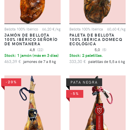
Bellota 100% Ibérico
66,20 €/kg
Bellota 100% Ibérica
60,60 €/kg
JAMÓN DE BELLOTA
PALETA DE BELLOTA
100% IBÉRICO SEÑORÍO
100% IBÉRICA DOMECQ
DE MONTANERA
ECOLÓGICA
4,8
(22)
5,0
(5)
Stock: 1 jamón (
más en 3 días
)
Stock: 2 paletillas.
463,39 €
333,30 €
jamones de 7 a 8 kg
paletillas de 5,5 a 6 kg
-20%
PATA NEGRA
-5%