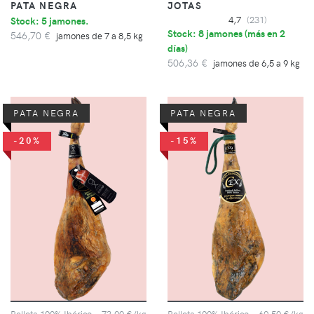
PATA NEGRA
JOTAS
Stock: 5 jamones.
4,7
(231)
Stock: 8 jamones (
más en 2
546,70 €
jamones de 7 a 8,5 kg
días
)
506,36 €
jamones de 6,5 a 9 kg
PATA NEGRA
PATA NEGRA
-20%
-15%
Bellota 100% Ibérico
73,90 €/kg
Bellota 100% Ibérico
69,50 €/kg