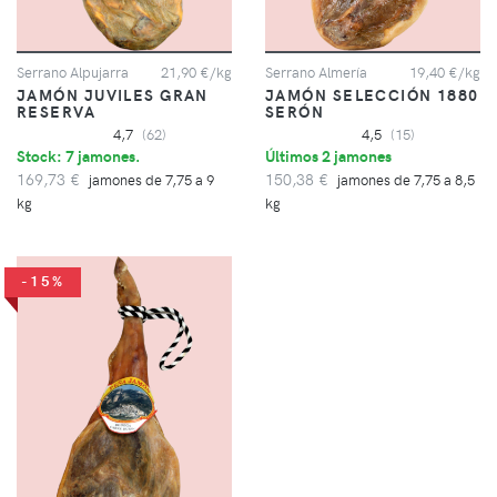
Serrano Alpujarra
21,90 €/kg
Serrano Almería
19,40 €/kg
JAMÓN JUVILES GRAN
JAMÓN SELECCIÓN 1880
RESERVA
SERÓN
4,7
(62)
4,5
(15)
Stock: 7 jamones.
Últimos 2 jamones
169,73 €
150,38 €
jamones de 7,75 a 9
jamones de 7,75 a 8,5
kg
kg
-15%