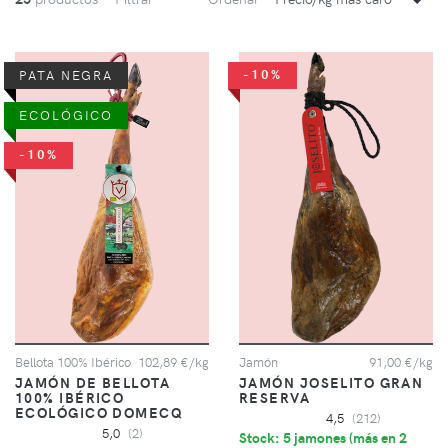
-10%
PATA NEGRA
ECOLÓGICO
-10%
Bellota 100% Ibérico
102,89 €/kg
Jamón
91,00 €/kg
JAMÓN DE BELLOTA
JAMÓN JOSELITO GRAN
100% IBÉRICO
RESERVA
ECOLÓGICO DOMECQ
4,5
(212)
5,0
(2)
Stock: 5 jamones (
más en 2