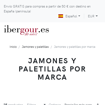
Envío GRATIS para compras a partir de
50 €
con destino en
España (península)
Español
EUR
iber
gour
.es
años
20
Inicio
Jamones y paletillas
Jamones y paletillas por marca
JAMONES Y
PALETILLAS POR
MARCA
25
productos
Filtrar
Ordenar