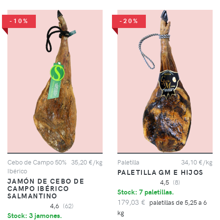
-10%
-20%
Cebo de Campo 50%
35,20 €/kg
Paletilla
34,10 €/kg
Ibérico
PALETILLA GM E HIJOS
JAMÓN DE CEBO DE
4,5
(8)
CAMPO IBÉRICO
Stock: 7 paletillas.
SALMANTINO
179,03 €
paletillas de 5,25 a 6
4,6
(62)
kg
Stock: 3 jamones.