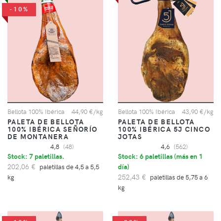
-10%
Bellota 100% Ibérica
44,90 €/kg
Bellota 100% Ibérica
43,90 €/kg
PALETA DE BELLOTA
PALETA DE BELLOTA
100% IBÉRICA SEÑORÍO
100% IBÉRICA 5J CINCO
DE MONTANERA
JOTAS
4,8
(48)
4,6
(562)
Stock: 7 paletillas.
Stock: 6 paletillas (
más en 1
202,06 €
día
)
paletillas de 4,5 a 5,5
252,43 €
kg
paletillas de 5,75 a 6
kg