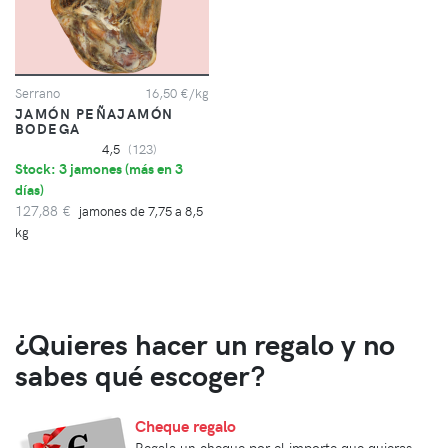
Serrano
16,50 €/kg
JAMÓN PEÑAJAMÓN
BODEGA
4,5
(123)
Stock: 3 jamones (
más en 3
días
)
127,88 €
jamones de 7,75 a 8,5
kg
¿Quieres hacer un regalo y no
sabes qué escoger?
Cheque regalo
Regala un cheque por el importe que quieras