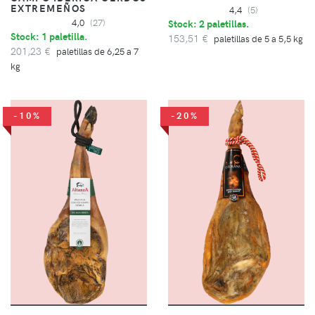
EXTREMEÑOS
4,4
(5)
4,0
(27)
Stock: 2 paletillas.
Stock: 1 paletilla.
153,51 €
paletillas de 5 a 5,5 kg
201,23 €
paletillas de 6,25 a 7
kg
-10%
-20%