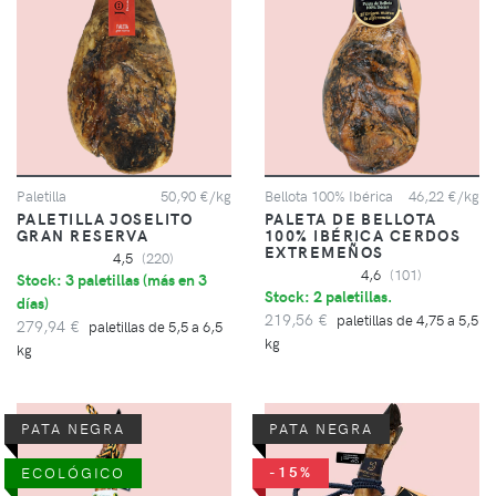
Paletilla
50,90 €/kg
Bellota 100% Ibérica
46,22 €/kg
PALETILLA JOSELITO
PALETA DE BELLOTA
GRAN RESERVA
100% IBÉRICA CERDOS
EXTREMEÑOS
4,5
(220)
4,6
(101)
Stock: 3 paletillas (
más en 3
Stock: 2 paletillas.
días
)
219,56 €
paletillas de 4,75 a 5,5
279,94 €
paletillas de 5,5 a 6,5
kg
kg
PATA NEGRA
PATA NEGRA
-15%
ECOLÓGICO