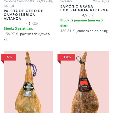
Cebo de Campo 50%
29,90 €/kg
Serrano
22,90 €/kg
Ibérica
JAMÓN CIURANA
BODEGA GRAN RESERVA
PALETA DE CEBO DE
CAMPO IBÉRICA
4,5
(47)
ALTANZA
Stock: 2 jamones (
más en 3
4,5
(23)
días
)
Stock: 3 paletillas.
160,31 €
jamones de 7 a 7,5 kg
156,97 €
paletillas de 5,25 a 6
kg
-5%
-10%