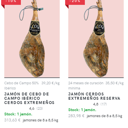
-10%
-20%
Cebo de Campo 50%
39,20 €/kg
24 meses de curación
35,50 €/kg
Ibérico
mínima
JAMÓN DE CEBO DE
JAMÓN CERDOS
CAMPO IBÉRICO
EXTREMEÑOS RESERVA
CERDOS EXTREMEÑOS
4,8
(17)
4,6
(23)
Stock: 1 jamón.
Stock: 1 jamón.
283,98 €
jamones de 8 a 8,5 kg
313,63 €
jamones de 8 a 8,5 kg