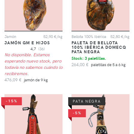
Jamón
52,90 €/kg
Bellota 100% Ibérica
52,80 €/kg
JAMÓN GM E HIJOS
PALETA DE BELLOTA
100% IBÉRICA DOMECQ
4,7
(36)
PATA NEGRA
No disponible. Estamos
Stock: 3 paletillas.
esperando nuevo stock, pero
264,00 €
paletillas de 5 a 6 kg
todavía no sabemos cuándo lo
recibiremos.
476,09 €
jamón de 9 kg
-15%
PATA NEGRA
-5%