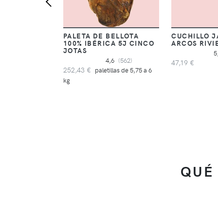
PALETA DE BELLOTA
CUCHILLO 
100% IBÉRICA 5J CINCO
ARCOS RIVI
JOTAS
5
4,6
(562)
47,19 €
252,43 €
paletillas de 5,75 a 6
kg
QUÉ