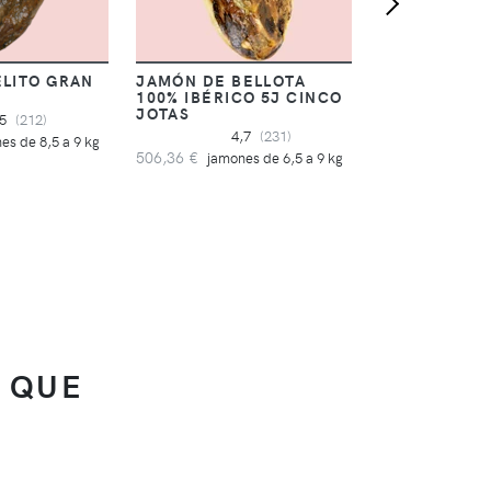
LITO GRAN
JAMÓN DE BELLOTA
100% IBÉRICO 5J CINCO
JOTAS
,5
(212)
4,7
(231)
es de 8,5 a 9 kg
506,36 €
jamones de 6,5 a 9 kg
 QUE