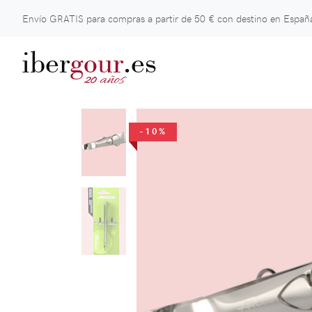
Envío GRATIS para compras a partir de
50 €
con destino en España
iber
gour
.es
años
20
-10%