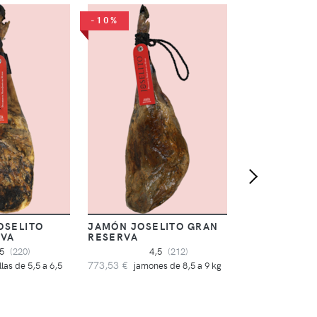
-10%
CUCHILLO J
ARCOS RIVI
5,
47,19 €
OSELITO
JAMÓN JOSELITO GRAN
RVA
RESERVA
,5
(220)
4,5
(212)
773,53 €
llas de 5,5 a 6,5
jamones de 8,5 a 9 kg