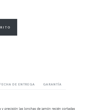
RRITO
 FECHA DE ENTREGA
GARANTÍA
 y precisión las lonchas de jamón recién cortadas