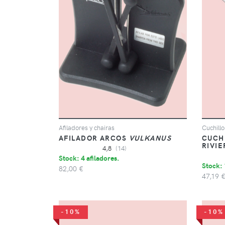
Afiladores y chairas
Cuchill
AFILADOR ARCOS
VULKANUS
CUCH
RIVIE
4,8
(14)
Stock: 4 afiladores.
Stock: 
82,00 €
47,19 
-10%
-10%