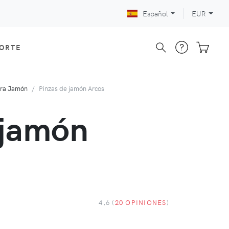
Español
EUR
CORTE
ara Jamón
Pinzas de jamón Arcos
 jamón
4,6 (
20 OPINIONES
)