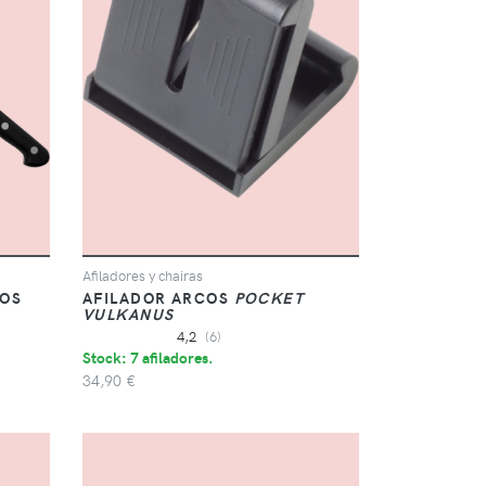
Afiladores y chairas
COS
AFILADOR ARCOS
POCKET
VULKANUS
4,2
(6)
Stock: 7 afiladores.
34,90 €