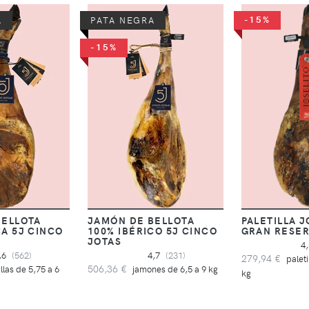
-15%
A
PATA NEGRA
-15%
BELLOTA
JAMÓN DE BELLOTA
PALETILLA J
CA 5J CINCO
100% IBÉRICO 5J CINCO
GRAN RESE
JOTAS
4
,6
(562)
4,7
(231)
279,94 €
paleti
506,36 €
illas de 5,75 a 6
jamones de 6,5 a 9 kg
kg