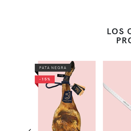
LOS 
PR
PATA NEGRA
-15%