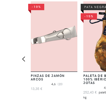
-10%
PATA NEGR
-15%
PINZAS DE JAMÓN
PALETA DE 
ARCOS
100% IBÉRI
JOTAS
4,6
(20)
4
13,35 €
252,43 €
palet
kg