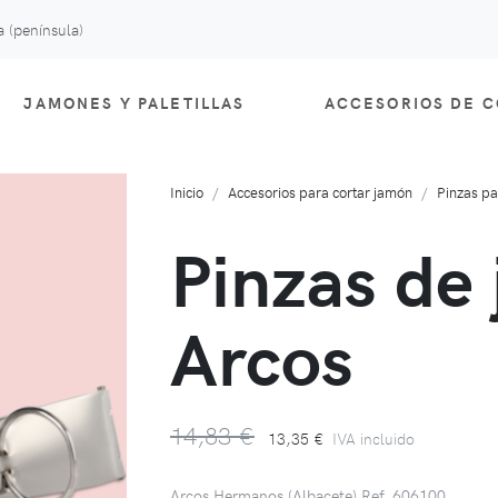
 (península)
JAMONES Y PALETILLAS
ACCESORIOS DE 
Inicio
Accesorios para cortar jamón
Pinzas p
Pinzas de
Arcos
14,83 €
13,35 €
IVA incluido
Arcos Hermanos (Albacete) Ref. 606100