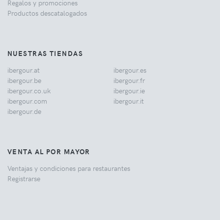
Regalos y promociones
Productos descatalogados
NUESTRAS TIENDAS
ibergour.at
ibergour.es
ibergour.be
ibergour.fr
ibergour.co.uk
ibergour.ie
ibergour.com
ibergour.it
ibergour.de
VENTA AL POR MAYOR
Ventajas y condiciones para restaurantes
Registrarse