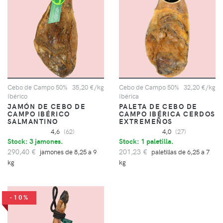
Cebo de Campo 50%
35,20 €/kg
Cebo de Campo 50%
32,20 €/kg
Ibérico
Ibérica
JAMÓN DE CEBO DE
PALETA DE CEBO DE
CAMPO IBÉRICO
CAMPO IBÉRICA CERDOS
SALMANTINO
EXTREMEÑOS
4,6
(62)
4,0
(27)
Stock: 3 jamones.
Stock: 1 paletilla.
290,40 €
201,23 €
jamones de 8,25 a 9
paletillas de 6,25 a 7
kg
kg
-10%