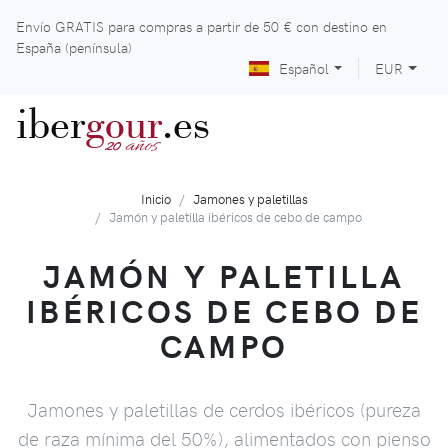
Envío GRATIS para compras a partir de
50 €
con destino en
España (península)
Español
EUR
iber
gour
.es
años
20
Inicio
Jamones y paletillas
Jamón y paletilla ibéricos de cebo de campo
JAMÓN Y PALETILLA
IBÉRICOS DE CEBO DE
CAMPO
Jamones y paletillas de cerdos ibéricos (pureza
de raza mínima del 50%), alimentados con pienso