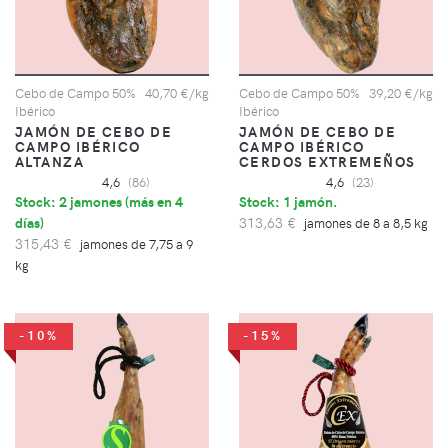
Cebo de Campo 50%
40,70 €/kg
Cebo de Campo 50%
39,20 €/kg
Ibérico
Ibérico
JAMÓN DE CEBO DE
JAMÓN DE CEBO DE
CAMPO IBÉRICO
CAMPO IBÉRICO
ALTANZA
CERDOS EXTREMEÑOS
4,6
(86)
4,6
(23)
Stock: 2 jamones (
más en 4
Stock: 1 jamón.
días
)
313,63 €
jamones de 8 a 8,5 kg
315,43 €
jamones de 7,75 a 9
kg
-10%
-15%