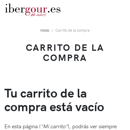
iber
gour
.es
años
20
Inicio
Carrito de la compra
CARRITO DE LA
COMPRA
Tu carrito de la
compra está
vacío
En esta página (
"Mi carrito"
), podrás ver siempre