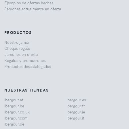
Ejemplos de ofertas hechas
Jamones actualmente en oferta
PRODUCTOS
Nuestro jamón
Cheque regalo
Jamones en oferta
Regalos y promociones
Productos descatalogados
NUESTRAS TIENDAS
ibergour.at
ibergour.es
ibergour.be
ibergour.fr
ibergour.co.uk
ibergour.ie
ibergour.com
ibergour.it
ibergour.de