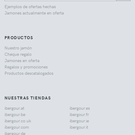
Ejemplos de ofertas hechas
Jamones actualmente en oferta
PRODUCTOS
Nuestro jamón
Cheque regalo
Jamones en oferta
Regalos y promociones
Productos descatalogados
NUESTRAS TIENDAS
ibergour.at
ibergour.es
ibergour.be
ibergour.fr
ibergour.co.uk
ibergour.ie
ibergour.com
ibergour.it
ibergour.de