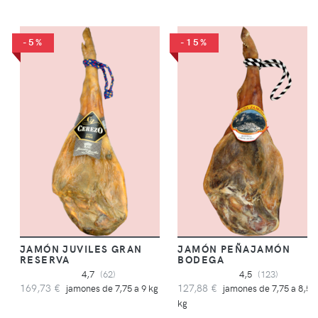
-5%
-15%
JAMÓN JUVILES GRAN
JAMÓN PEÑAJAMÓN
RESERVA
BODEGA
4,7
(62)
4,5
(123)
169,73 €
127,88 €
jamones de 7,75 a 9 kg
jamones de 7,75 a 8,5
kg