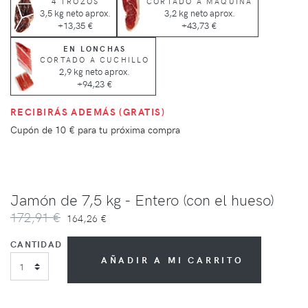
4 TROZOS
CORTADO A MÁQUINA
3,5 kg neto aprox.
3,2 kg neto aprox.
+13,35 €
+43,73 €
EN LONCHAS
CORTADO A CUCHILLO
2,9 kg neto aprox.
+94,23 €
RECIBIRÁS ADEMÁS (GRATIS)
Cupón de
10 €
para tu próxima compra
Jamón de 7,5 kg - Entero (con el hueso)
172,91 €
164,26 €
CANTIDAD
AÑADIR A MI CARRITO