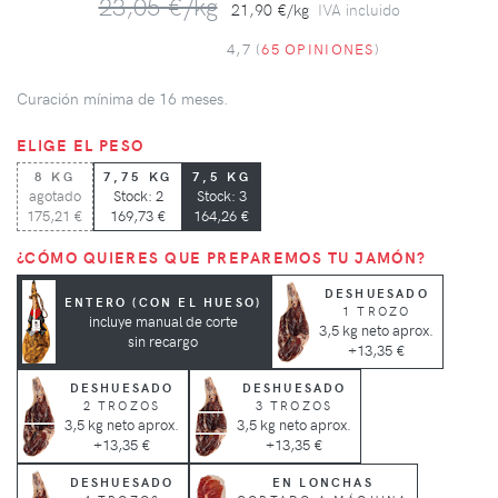
23,05 €/kg
21,90 €/kg
IVA incluido
4,7 (
65 OPINIONES
)
Curación mínima de 16 meses.
ELIGE EL PESO
8 KG
7,75 KG
7,5 KG
agotado
Stock: 2
Stock: 3
175,21 €
169,73 €
164,26 €
¿CÓMO QUIERES QUE PREPAREMOS TU JAMÓN?
DESHUESADO
ENTERO (CON EL HUESO)
1 TROZO
incluye manual de corte
3,5 kg neto aprox.
sin recargo
+13,35 €
DESHUESADO
DESHUESADO
2 TROZOS
3 TROZOS
3,5 kg neto aprox.
3,5 kg neto aprox.
+13,35 €
+13,35 €
DESHUESADO
EN LONCHAS