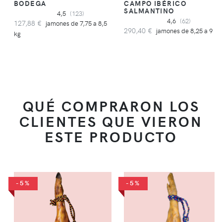
BODEGA
CAMPO IBÉRICO
SALMANTINO
4,5
(123)
4,6
(62)
127,88 €
jamones de 7,75 a 8,5
290,40 €
jamones de 8,25 a 9 kg
kg
QUÉ COMPRARON LOS
CLIENTES QUE VIERON
ESTE PRODUCTO
-5%
-5%