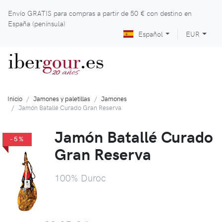
Envío GRATIS para compras a partir de
50 €
con destino en
España (península)
Español
EUR
iber
gour
.es
años
20
Inicio
Jamones y paletillas
Jamones
Jamón Batallé Curado Gran Reserva
Jamón Batallé Curado
-5%
Gran Reserva
100% Duroc