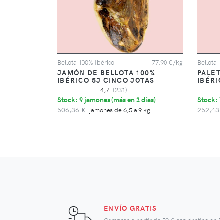
Bellota 100% Ibérico
77,90 €/kg
Bellota
JAMÓN DE BELLOTA 100%
PALET
IBÉRICO 5J CINCO JOTAS
IBÉRI
4,7
(231)
Stock: 9 jamones (
más en 2 días
)
Stock: 7
506,36 €
252,43
jamones de 6,5 a 9 kg
ENVÍO GRATIS
Compras a partir de
50 €
con destino en 