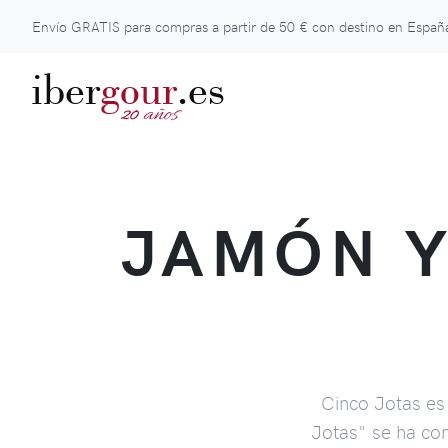
Envío GRATIS para compras a partir de
50 €
con destino en España
iber
gour
.es
años
20
JAMÓN Y
Cinco Jotas es 
Jotas" se ha con