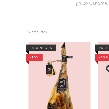
grupo Osborne, 
2
productos
PATA NEGRA
PATA
-15%
-15%