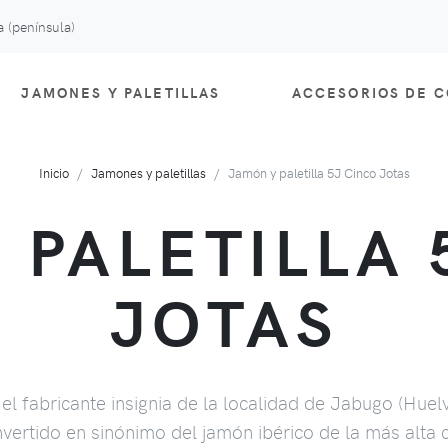
 (península)
JAMONES Y PALETILLAS
ACCESORIOS DE 
Inicio
Jamones y paletillas
Jamón y paletilla 5J Cinco Jotas
 PALETILLA 
JOTAS
el fabricante insignia de la localidad de Jabugo (Huel
vertido en sinónimo del jamón ibérico de la más alta c