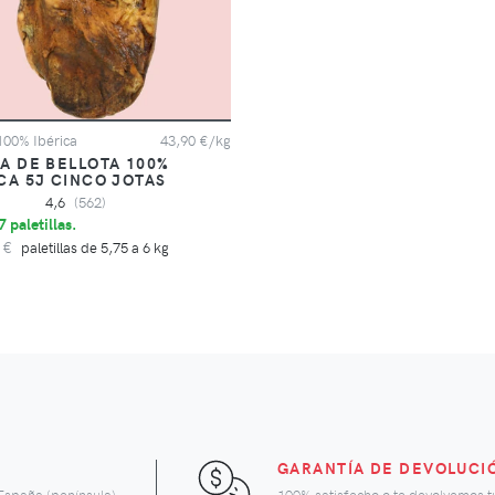
 100% Ibérica
43,90 €/kg
A DE BELLOTA 100%
CA 5J CINCO JOTAS
4,6
(562)
 paletillas.
 €
paletillas de 5,75 a 6 kg
GARANTÍA DE DEVOLUCI
España (península)
100% satisfecho o te devolvemos t