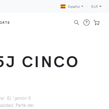
Español
EUR
CORTE
5J CINCO
va). El "jamón 5
alidad. Parte del