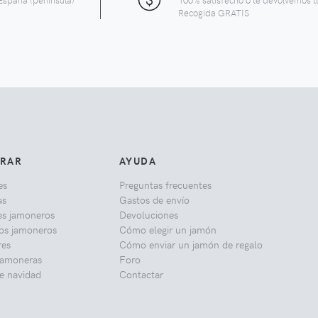
Recogida GRATIS
RAR
AYUDA
es
Preguntas frecuentes
as
Gastos de envío
es jamoneros
Devoluciones
los jamoneros
Cómo elegir un jamón
res
Cómo enviar un jamón de regalo
jamoneras
Foro
e navidad
Contactar