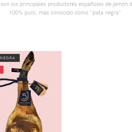
son los principales productores españoles de jamón ib
100% puro, más conocido como "pata negra".
 NEGRA