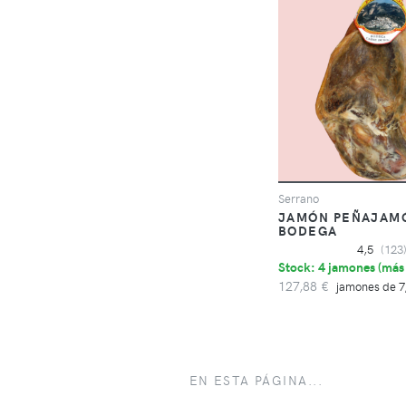
Serrano
JAMÓN PEÑAJAM
BODEGA
4,5
(123
Stock: 4 jamones (
más 
127,88 €
jamones de 7,
EN ESTA PÁGINA...