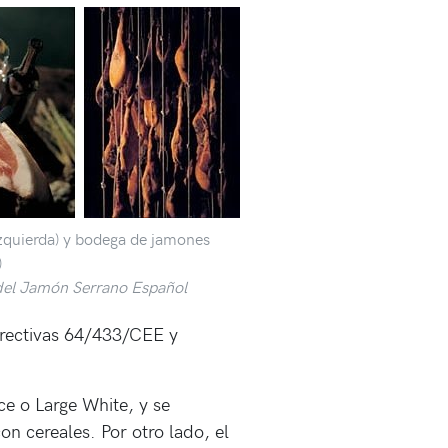
zquierda) y bodega de jamones
)
del Jamón Serrano Español
Directivas 64/433/CEE y
ce o Large White, y se
n cereales. Por otro lado, el