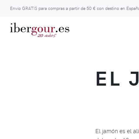
Envío GRATIS para compras a partir de
50 €
con destino en España
iber
gour
.es
años
20
EL 
El jamón es el al