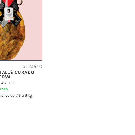
21,90 €/kg
TALLÉ CURADO
ERVA
4,7
(65)
ones.
mones de 7,5 a 8 kg