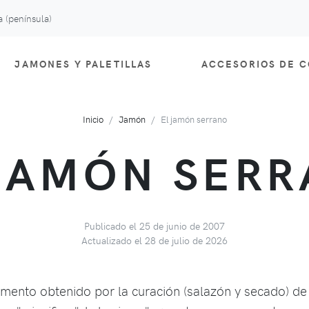
 (península)
JAMONES Y PALETILLAS
ACCESORIOS DE 
Inicio
Jamón
El jamón serrano
JAMÓN SER
Publicado el 25 de junio de 2007
Actualizado el 28 de julio de 2026
imento obtenido por la curación (salazón y secado) de 