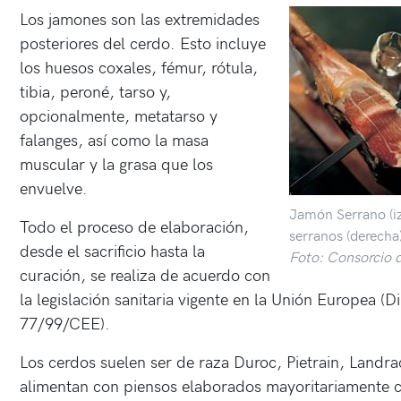
Los jamones son las extremidades
posteriores del cerdo. Esto incluye
los huesos coxales, fémur, rótula,
tibia, peroné, tarso y,
opcionalmente, metatarso y
falanges, así como la masa
muscular y la grasa que los
envuelve.
Jamón Serrano (i
Todo el proceso de elaboración,
serranos (derecha
desde el sacrificio hasta la
Foto: Consorcio 
curación, se realiza de acuerdo con
la legislación sanitaria vigente en la Unión Europea (
77/99/CEE).
Los cerdos suelen ser de raza Duroc, Pietrain, Landra
alimentan con piensos elaborados mayoritariamente co