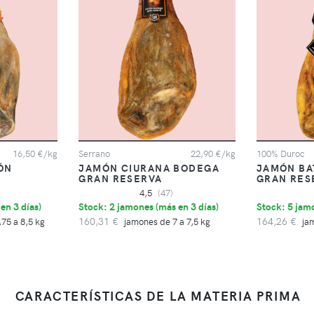
16,50 €/kg
Serrano
22,90 €/kg
100% Duroc
ÓN
JAMÓN CIURANA BODEGA
JAMÓN BA
GRAN RESERVA
GRAN RES
)
4,5
(47)
en 3 días
)
Stock: 2 jamones (
más en 3 días
)
Stock: 5 jam
160,31 €
164,26 €
75 a 8,5 kg
jamones de 7 a 7,5 kg
ja
CARACTERÍSTICAS DE LA MATERIA PRIMA