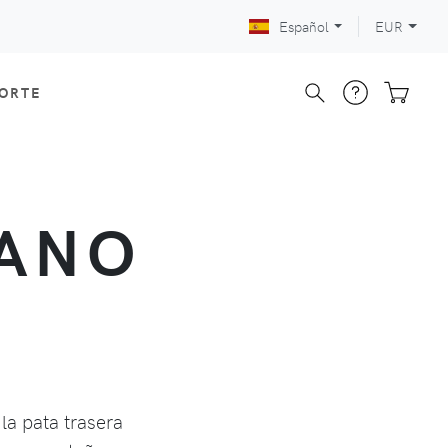
Español
EUR
CORTE
RANO
la pata trasera