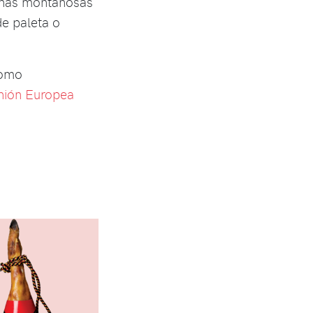
zonas montañosas
e paleta o
como
Unión Europea