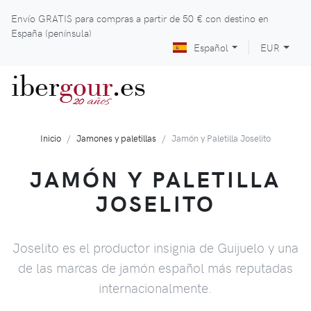
Envío GRATIS para compras a partir de
50 €
con destino en
España (península)
Español
EUR
iber
gour
.es
años
20
Inicio
Jamones y paletillas
Jamón y Paletilla Joselito
JAMÓN Y PALETILLA
JOSELITO
Joselito es el productor insignia de Guijuelo y una
de las marcas de jamón español más reputadas
internacionalmente.