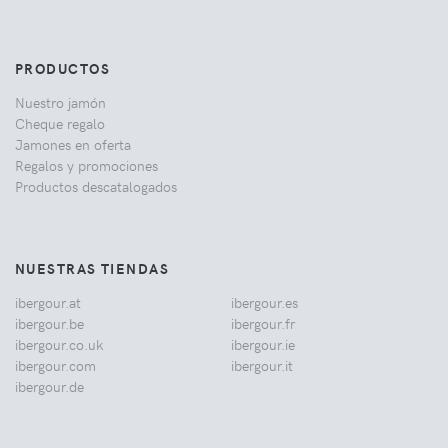
PRODUCTOS
Nuestro jamón
Cheque regalo
Jamones en oferta
Regalos y promociones
Productos descatalogados
NUESTRAS TIENDAS
ibergour.at
ibergour.es
ibergour.be
ibergour.fr
ibergour.co.uk
ibergour.ie
ibergour.com
ibergour.it
ibergour.de