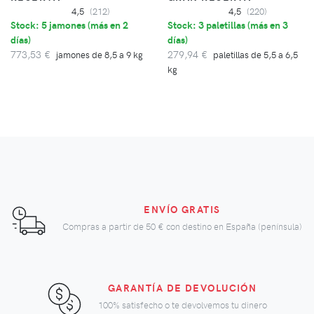
4,5
(212)
4,5
(220)
Stock: 5 jamones (
más en 2
Stock: 3 paletillas (
más en 3
días
)
días
)
773,53 €
279,94 €
jamones de 8,5 a 9 kg
paletillas de 5,5 a 6,5
kg
ENVÍO GRATIS
Compras a partir de
50 €
con destino en España (península)
GARANTÍA DE DEVOLUCIÓN
100% satisfecho o te devolvemos tu dinero