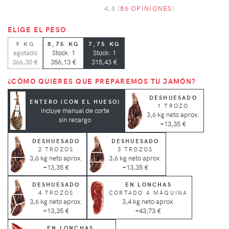
4,6 (
86 OPINIONES
)
ELIGE EL PESO
9 KG
8,75 KG
7,75 KG
agotado
Stock: 1
Stock: 1
366,30 €
356,13 €
315,43 €
¿CÓMO QUIERES QUE PREPAREMOS TU JAMÓN?
DESHUESADO
ENTERO (CON EL HUESO)
1 TROZO
incluye manual de corte
3,6 kg neto aprox.
sin recargo
+13,35 €
DESHUESADO
DESHUESADO
2 TROZOS
3 TROZOS
3,6 kg neto aprox.
3,6 kg neto aprox.
+13,35 €
+13,35 €
DESHUESADO
EN LONCHAS
4 TROZOS
CORTADO A MÁQUINA
3,6 kg neto aprox.
3,4 kg neto aprox.
+13,35 €
+43,73 €
EN LONCHAS