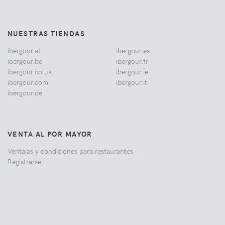
NUESTRAS TIENDAS
ibergour.at
ibergour.es
ibergour.be
ibergour.fr
ibergour.co.uk
ibergour.ie
ibergour.com
ibergour.it
ibergour.de
VENTA AL POR MAYOR
Ventajas y condiciones para restaurantes
Registrarse