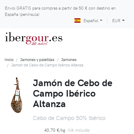
Envío GRATIS para compras a partir de
50 €
con destino en
España (península)
Español
EUR
iber
gour
.es
años
20
Inicio
Jamones y paletillas
Jamones
Jamón de Cebo de Campo Ibérico Altanza
Jamón de Cebo de
Campo Ibérico
Altanza
Cebo de Campo 50% Ibérico
40,70 €/kg
IVA incluido