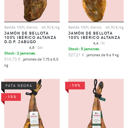
Bellota 100% Ibérico
65,90 €/kg
Bellota 100% Ibérico
65,90 €/kg
JAMÓN DE BELLOTA
JAMÓN DE BELLOTA
100% IBÉRICO ALTANZA
100% IBÉRICO ALTANZA
D.O.P. JABUGO
4,4
(9)
4,8
(34)
Stock: 5 jamones.
Stock: 2 jamones.
527,21 €
jamones de 8 a 9 kg
510,73 €
jamones de 7,75 a 8,5
kg
-10%
PATA NEGRA
-15%