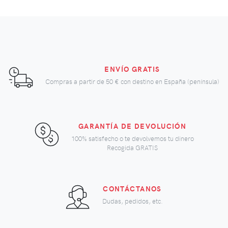
ENVÍO GRATIS
Compras a partir de
50 €
con destino en España (península)
GARANTÍA DE DEVOLUCIÓN
100% satisfecho o te devolvemos tu dinero
Recogida GRATIS
CONTÁCTANOS
Dudas, pedidos, etc.