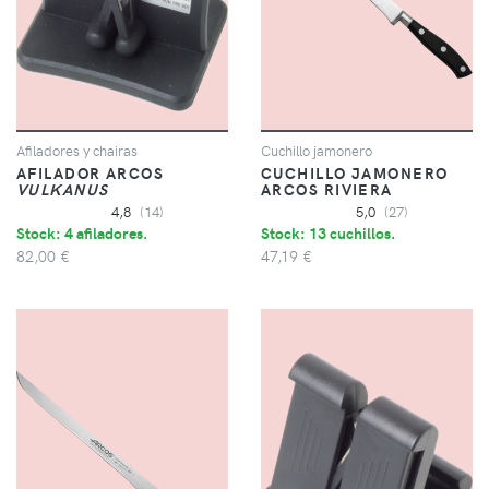
Afiladores y chairas
Cuchillo jamonero
AFILADOR ARCOS
CUCHILLO JAMONERO
VULKANUS
ARCOS RIVIERA
4,8
(14)
5,0
(27)
Stock: 4 afiladores.
Stock: 13 cuchillos.
82,00 €
47,19 €