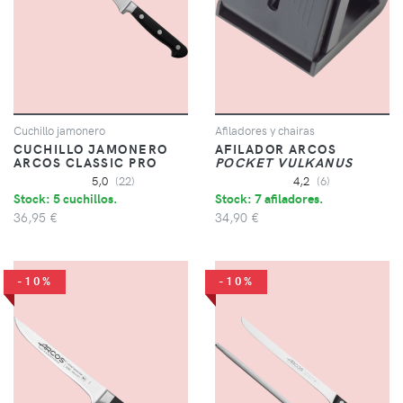
Cuchillo jamonero
Afiladores y chairas
CUCHILLO JAMONERO
AFILADOR ARCOS
ARCOS CLASSIC PRO
POCKET VULKANUS
5,0
(22)
4,2
(6)
Stock: 5 cuchillos.
Stock: 7 afiladores.
36,95 €
34,90 €
-10%
-10%