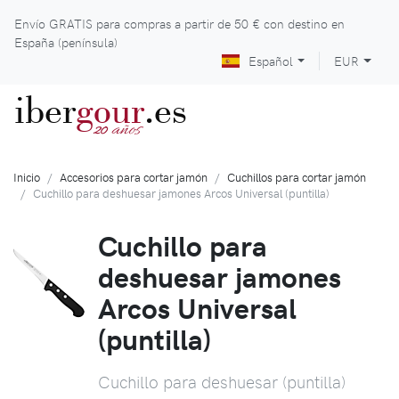
Envío GRATIS para compras a partir de
50 €
con destino en
España (península)
Español
EUR
iber
gour
.es
años
20
Inicio
Accesorios para cortar jamón
Cuchillos para cortar jamón
Cuchillo para deshuesar jamones Arcos Universal (puntilla)
Cuchillo para
deshuesar jamones
Arcos Universal
(puntilla)
Cuchillo para deshuesar (puntilla)