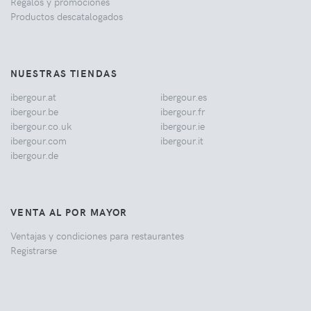
Regalos y promociones
Productos descatalogados
NUESTRAS TIENDAS
ibergour.at
ibergour.es
ibergour.be
ibergour.fr
ibergour.co.uk
ibergour.ie
ibergour.com
ibergour.it
ibergour.de
VENTA AL POR MAYOR
Ventajas y condiciones para restaurantes
Registrarse