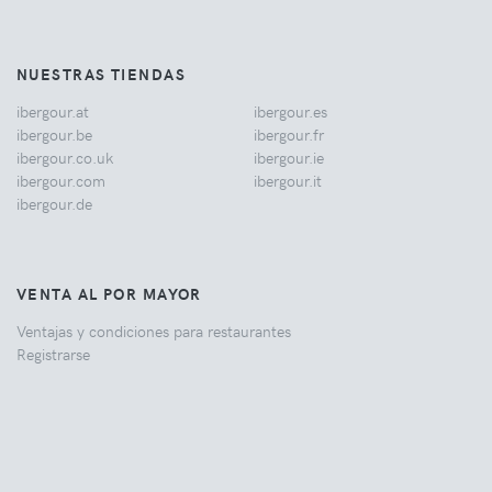
NUESTRAS TIENDAS
ibergour.at
ibergour.es
ibergour.be
ibergour.fr
ibergour.co.uk
ibergour.ie
ibergour.com
ibergour.it
ibergour.de
VENTA AL POR MAYOR
Ventajas y condiciones para restaurantes
Registrarse