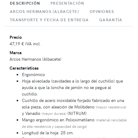
DESCRIPCIÓN
PRESENTACIÓN
ARCOS HERMANOS (ALBACETE)
OPINIONES
TRANSPORTE Y FECHA DE ENTREGA
GARANTÍA
Precio
47,19 €
IVA incl.
Marca
Arcos Hermanos (Albacete)
Características
Ergonómico
Hoja alveolada (cavidades a lo largo del cuchillo) que
ayuda a que la loncha de jamón no se pegue al
cuchillo.
Cuchillo de acero inoxidable forjado fabricado en una
sola pieza, con aleación de Molibdeno
(mayor resistencia)
y Vanadio
(NITRUM)
(mayor dureza)
Mango ergonómico en Polioximetileno
(material reciclable
de alta resistencia y capacidad de carga)
Longitud de la hoja: 25 cm.