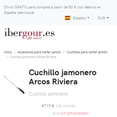
Envío GRATIS para compras a partir de
50 €
con destino en
España (península)
Español
EUR
iber
gour
.es
años
20
Inicio
Accesorios para cortar jamón
Cuchillos para cortar jamón
Cuchillo jamonero Arcos Riviera
Cuchillo jamonero
Arcos Riviera
Cuchillo jamonero
47,19 €
IVA incluido
5,0 (
27 OPINIONES
)