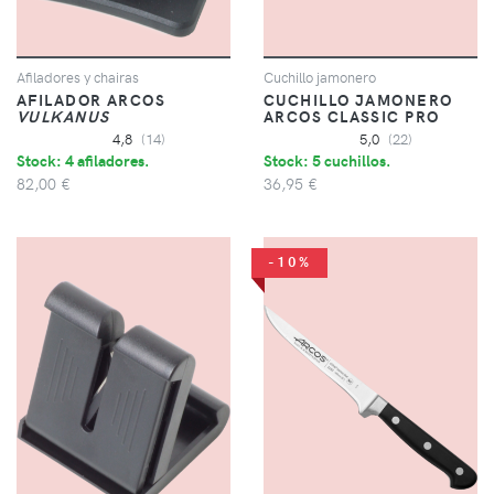
Afiladores y chairas
Cuchillo jamonero
AFILADOR ARCOS
CUCHILLO JAMONERO
VULKANUS
ARCOS CLASSIC PRO
4,8
(14)
5,0
(22)
Stock: 4 afiladores.
Stock: 5 cuchillos.
82,00 €
36,95 €
-10%