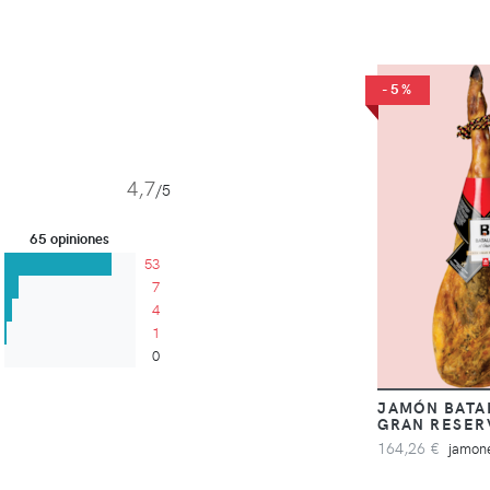
-5%
4,7
/5
65 opiniones
53
7
4
1
0
JAMÓN BATA
GRAN RESER
164,26 €
jamone