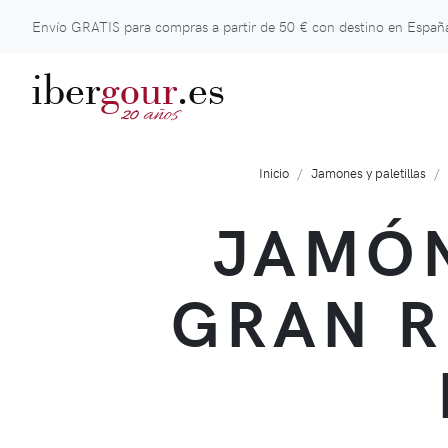
Envío GRATIS para compras a partir de
50 €
con destino en España
iber
gour
.es
años
20
Inicio
Jamones y paletillas
JAMÓN
GRAN R