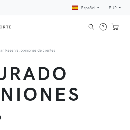
Español
EUR
CORTE
n Reserva: opiniones de clientes
CURADO
INIONES
S