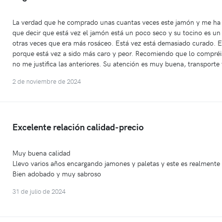
La verdad que he comprado unas cuantas veces este jamón y me ha s
que decir que está vez el jamón está un poco seco y su tocino es u
otras veces que era más rosáceo. Está vez está demasiado curado. 
porque está vez a sido más caro y peor. Recomiendo que lo compréi
no me justifica las anteriores. Su atención es muy buena, transporte
2 de noviembre de 2024
Excelente relación calidad-precio
Muy buena calidad
Llevo varios años encargando jamones y paletas y este es realmente
Bien adobado y muy sabroso
31 de julio de 2024