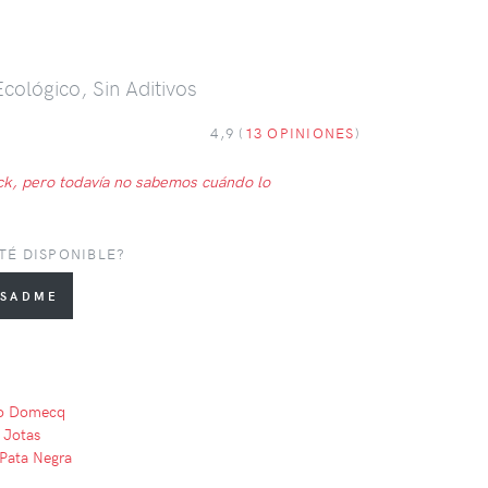
cológico, Sin Aditivos
4,9 (
13 OPINIONES
)
ck, pero todavía no sabemos cuándo lo
TÉ DISPONIBLE?
co Domecq
 Jotas
Pata Negra