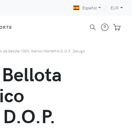
Español
EUR
CORTE
 de Bellota 100% Ibérico Montefrío D.O.P. Jabugo
Bellota
ico
 D.O.P.