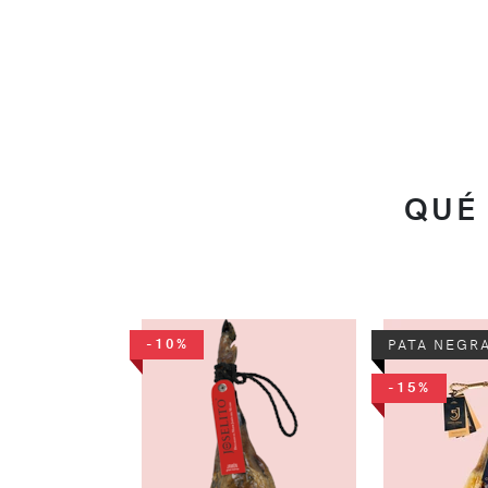
QUÉ
-10%
PATA NEGR
-15%