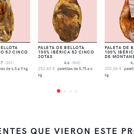
BELLOTA
PALETA DE BELLOTA
PALETA DE 
CO 5J CINCO
100% IBÉRICA 5J CINCO
100% IBÉRI
JOTAS
DE MONTAN
,7
(231)
4,6
(562)
4
252,43 €
202,06 €
es de 6,5 a 9 kg
paletillas de 5,75 a 6
paleti
kg
kg
IENTES QUE VIERON ESTE P