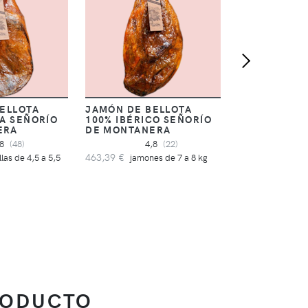
BELLOTA
JAMÓN DE BELLOTA
CA SEÑORÍO
100% IBÉRICO SEÑORÍO
ERA
DE MONTANERA
,8
(48)
4,8
(22)
463,39 €
llas de 4,5 a 5,5
jamones de 7 a 8 kg
RODUCTO