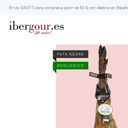
Envío GRATIS para compras a partir de
50 €
con destino en España
iber
gour
.es
años
20
PATA NEGRA
ECOLÓGICO