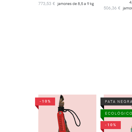
4
773,53 €
jamones de 8,5 a 9 kg
506,36 €
jamon
-10%
PATA NEGR
ECOLÓGIC
-10%