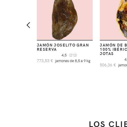
JAMÓN JOSELITO GRAN
JAMÓN DE 
RESERVA
100% IBÉRI
JOTAS
4,5
(212)
4
773,53 €
jamones de 8,5 a 9 kg
506,36 €
jamon
LOS CL