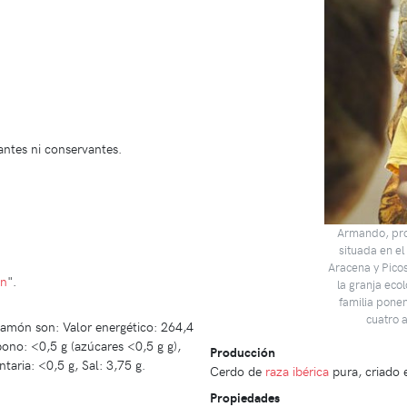
antes ni conservantes.
Armando, prop
situada en el
Aracena y Pico
ón
".
la granja eco
familia ponen
cuatro 
jamón son: Valor energético: 264,4
bono: <0,5 g (azúcares <0,5 g g),
Producción
taria: <0,5 g, Sal: 3,75 g.
Cerdo de
raza ibérica
pura, criado
Propiedades