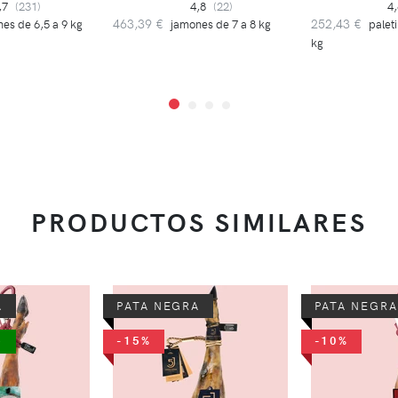
,7
(231)
4,8
(22)
4
463,39 €
252,43 €
es de 6,5 a 9 kg
jamones de 7 a 8 kg
paleti
kg
PRODUCTOS SIMILARES
A
PATA NEGRA
PATA NEGRA
-15%
-10%
O