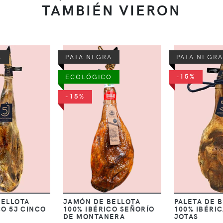
TAMBIÉN VIERON
A
PATA NEGRA
PATA NEGRA
-15%
ECOLÓGICO
-15%
BELLOTA
JAMÓN DE BELLOTA
PALETA DE 
CO 5J CINCO
100% IBÉRICO SEÑORÍO
100% IBÉRIC
DE MONTANERA
JOTAS