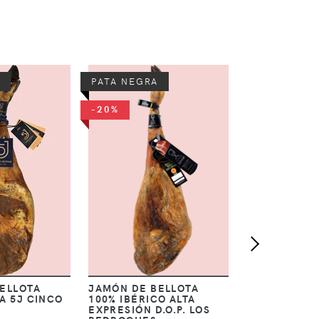
PATA NEGRA
PATA NEGRA
JAMÓN DE B
-20%
-15%
100% IBÉRI
EXTREMEÑO
4,
511,50 €
jamone
kg
BELLOTA
JAMÓN DE BELLOTA
A 5J CINCO
100% IBÉRICO ALTA
EXPRESIÓN D.O.P. LOS