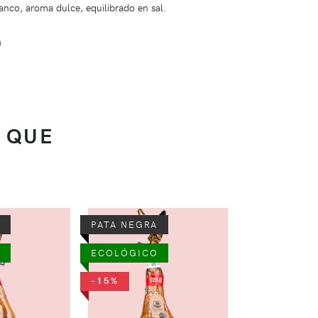
anco, aroma dulce, equilibrado en sal.
)
 QUE
-15%
PATA NEGRA
PALETILLA J
ECOLÓGICO
GRAN RESER
4,
-15%
279,94 €
paleti
kg