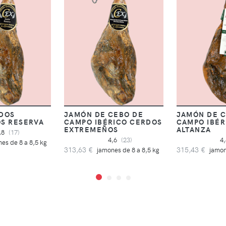
DOS
JAMÓN DE CEBO DE
JAMÓN DE C
S RESERVA
CAMPO IBÉRICO CERDOS
CAMPO IBÉR
EXTREMEÑOS
ALTANZA
,8
(17)
4,6
(23)
4
es de 8 a 8,5 kg
313,63 €
315,43 €
jamones de 8 a 8,5 kg
jamon