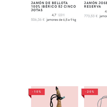
JAMÓN DE BELLOTA
JAMÓN JOS
100% IBÉRICO 5J CINCO
RESERVA
JOTAS
4
4,7
(231)
773,53 €
jamon
506,36 €
jamones de 6,5 a 9 kg
-10%
-20%