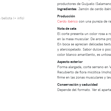
productores de Guijuelo (Salamanc
Ingredientes
: Jamón de cerdo ibéri
Producción
bellota (
+ info
)
Cerdo ibérico
con una pureza de ra
Nota de cata
El corte presenta un color rosa a ro
en la masa muscular. De aroma pro
En boca se aprecian delicadas text
y aterciopelado. Sabor dulce o poco
color blanco amarillento, es untosa
Aspecto exterior
Forma alargada, corte serrano en V.
Recubierto de flora micótica (moho)
firme en las zonas musculares y l
Conservación y caducidad
Depende del formato. Ver el apart