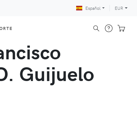
Español
EUR
CORTE
ancisco
O. Guijuelo