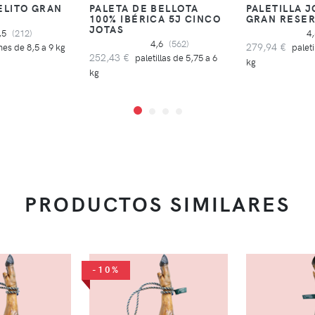
ELITO GRAN
PALETA DE BELLOTA
PALETILLA J
100% IBÉRICA 5J CINCO
GRAN RESE
JOTAS
,5
(212)
4
4,6
(562)
279,94 €
es de 8,5 a 9 kg
paleti
252,43 €
paletillas de 5,75 a 6
kg
kg
PRODUCTOS SIMILARES
-10%