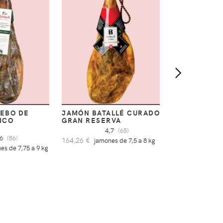
169,73 €
jamone
EBO DE
JAMÓN BATALLÉ CURADO
ICO
GRAN RESERVA
4,7
(65)
,6
(86)
164,26 €
jamones de 7,5 a 8 kg
es de 7,75 a 9 kg