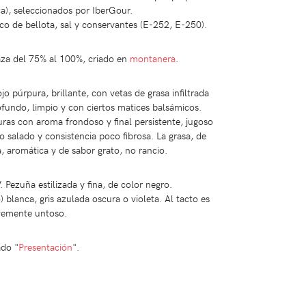
a), seleccionados por IberGour.
co de bellota, sal y conservantes (E-252, E-250).
za del 75% al 100%, criado en
montanera
.
jo púrpura, brillante, con vetas de grasa infiltrada
fundo, limpio y con ciertos matices balsámicos.
uras con aroma frondoso y final persistente, jugoso
 salado y consistencia poco fibrosa. La grasa, de
, aromática y de sabor grato, no rancio.
 Pezuña estilizada y fina, de color negro.
 blanca, gris azulada oscura o violeta. Al tacto es
evemente untoso.
ado "
Presentación
".