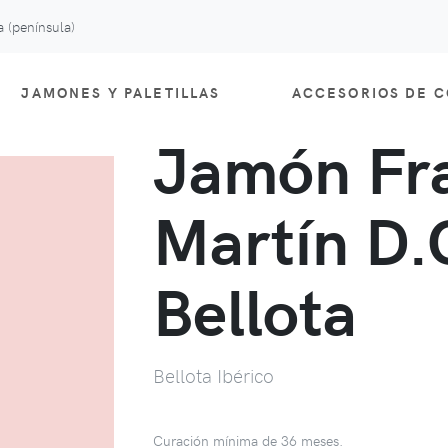
 (península)
JAMONES Y PALETILLAS
ACCESORIOS DE 
Jamón Fr
Martín D.
Bellota
Bellota Ibérico
Curación mínima de 36 meses.