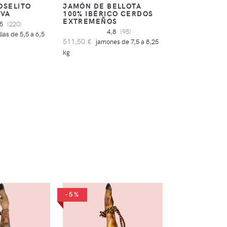
OSELITO
JAMÓN DE BELLOTA
RVA
100% IBÉRICO CERDOS
EXTREMEÑOS
,5
(220)
4,8
(95)
llas de 5,5 a 6,5
511,50 €
jamones de 7,5 a 8,25
kg
-5%
-5%
JAMÓN JUVI
RESERVA
4,