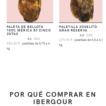
PALETA DE BELLOTA
PALETILLA JOSELITO
100% IBÉRICA 5J CINCO
GRAN RESERVA
JOTAS
4,5
(220)
4,6
(562)
279,94 €
paletillas de 5,5 a 6,5
252,43 €
paletillas de 5,75 a 6
kg
kg
POR QUÉ COMPRAR EN
IBERGOUR