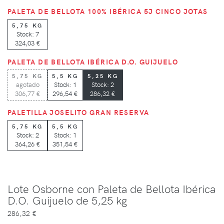
PALETA DE BELLOTA 100% IBÉRICA 5J CINCO JOTAS
5,75 KG
Stock: 7
324,03 €
PALETA DE BELLOTA IBÉRICA D.O. GUIJUELO
5,75 KG
5,5 KG
5,25 KG
agotado
Stock: 1
Stock: 2
306,77 €
296,54 €
286,32 €
PALETILLA JOSELITO GRAN RESERVA
5,75 KG
5,5 KG
Stock: 2
Stock: 1
364,26 €
351,54 €
Lote Osborne con Paleta de Bellota Ibérica
D.O. Guijuelo de 5,25 kg
286,32 €