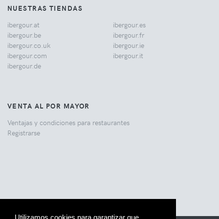
NUESTRAS TIENDAS
ibergour.at
ibergour.es
ibergour.be
ibergour.fr
ibergour.co.uk
ibergour.ie
ibergour.com
ibergour.it
ibergour.de
VENTA AL POR MAYOR
Ventajas y condiciones para restaurantes
Registrarse
Utilizamos cookies para garantizar que