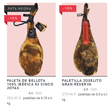
-15%
PATA NEGRA
-15%
PALETA DE BELLOTA
PALETILLA JOSELITO
100% IBÉRICA 5J CINCO
GRAN RESERVA
JOTAS
4,5
(220)
4,6
(562)
279,94 €
paletillas de 5,5 a 6,5
252,43 €
paletillas de 5,75 a 6
kg
kg