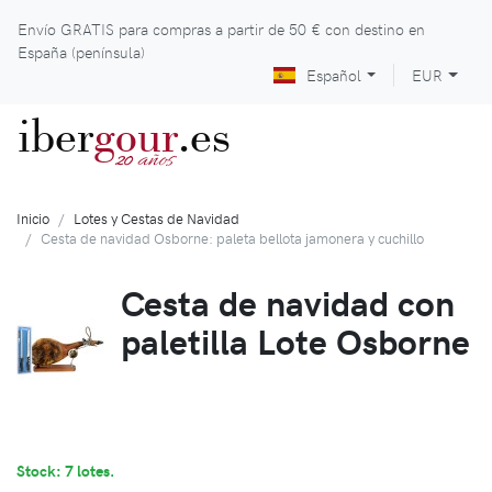
Envío GRATIS para compras a partir de
50 €
con destino en
España (península)
Español
EUR
iber
gour
.es
años
20
Inicio
Lotes y Cestas de Navidad
Cesta de navidad Osborne: paleta bellota jamonera y cuchillo
Cesta de navidad con
paletilla Lote Osborne
Stock: 7 lotes.