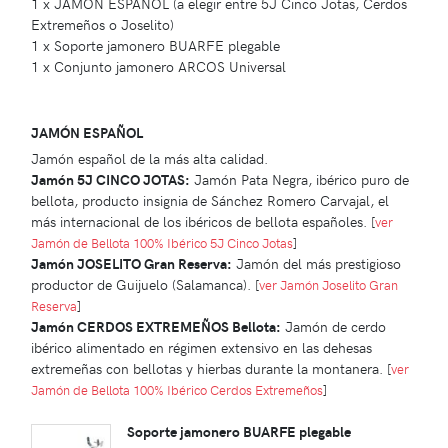
1 x JAMÓN ESPAÑOL (a elegir entre 5J Cinco Jotas, Cerdos
Extremeños o Joselito)
1 x Soporte jamonero BUARFE plegable
1 x Conjunto jamonero ARCOS Universal
JAMÓN ESPAÑOL
Jamón español de la más alta calidad.
Jamón 5J CINCO JOTAS:
Jamón Pata Negra, ibérico puro de
bellota, producto insignia de Sánchez Romero Carvajal, el
más internacional de los ibéricos de bellota españoles.
[
ver
Jamón de Bellota 100% Ibérico 5J Cinco Jotas
]
Jamón JOSELITO Gran Reserva:
Jamón del más prestigioso
productor de Guijuelo (Salamanca).
[
ver Jamón Joselito Gran
Reserva
]
Jamón CERDOS EXTREMEÑOS Bellota:
Jamón de cerdo
ibérico alimentado en régimen extensivo en las dehesas
extremeñas con bellotas y hierbas durante la montanera.
[
ver
Jamón de Bellota 100% Ibérico Cerdos Extremeños
]
Soporte jamonero BUARFE plegable