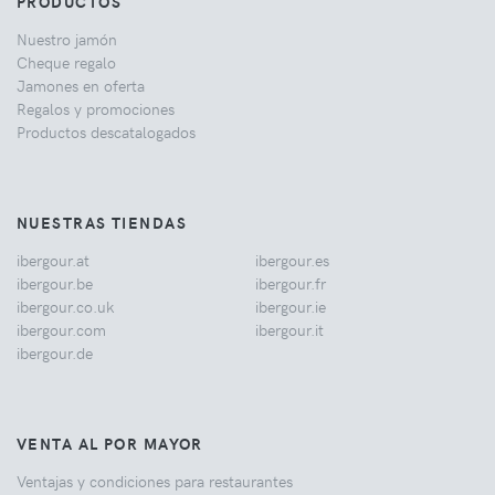
PRODUCTOS
Nuestro jamón
Cheque regalo
Jamones en oferta
Regalos y promociones
Productos descatalogados
NUESTRAS TIENDAS
ibergour.at
ibergour.es
ibergour.be
ibergour.fr
ibergour.co.uk
ibergour.ie
ibergour.com
ibergour.it
ibergour.de
VENTA AL POR MAYOR
Ventajas y condiciones para restaurantes