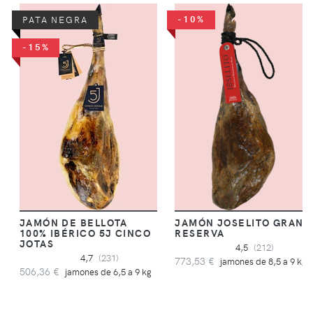
-10%
PATA NEGRA
-15%
JAMÓN DE BELLOTA
JAMÓN JOSELITO GRAN
100% IBÉRICO 5J CINCO
RESERVA
JOTAS
4,5
(212)
4,7
(231)
773,53 €
jamones de 8,5 a 9 kg
506,36 €
jamones de 6,5 a 9 kg