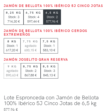
JAMÓN DE BELLOTA 100% IBÉRICO 5J CINCO JOTAS
8,25 KG
6,75 KG
6,5 KG
Stock: 3
Stock: 4
Stock: 2
714,30 €
597,44 €
577,96 €
JAMÓN DE BELLOTA 100% IBÉRICO CERDOS
EXTREMEÑOS
8 KG
7,75 KG
7,5 KG
Stock: 1
agotado
Stock: 1
617,20 €
600,15 €
583,10 €
JAMÓN JOSELITO GRAN RESERVA
9 KG
8,75 KG
8,5 KG
agotado
Stock: 2
Stock: 3
890,63 €
867,88 €
845,13 €
Lote Espronceda con Jamón de Bellota
100% Ibérico 5J Cinco Jotas de 6,5 kg
577,96 €