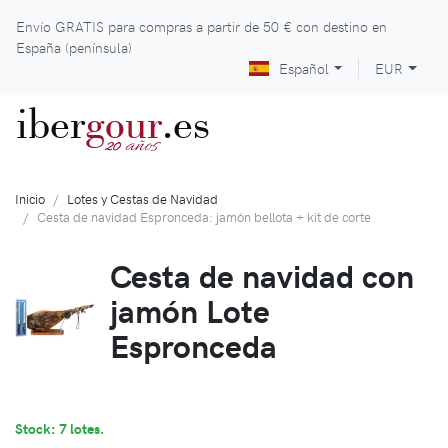
Envío GRATIS para compras a partir de
50 €
con destino en
España (península)
Español
EUR
iber
gour
.es
años
20
Inicio
Lotes y Cestas de Navidad
Cesta de navidad Espronceda: jamón bellota + kit de corte
Cesta de navidad con
jamón Lote
Espronceda
Stock: 7 lotes.