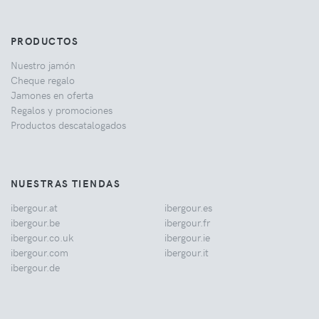
PRODUCTOS
Nuestro jamón
Cheque regalo
Jamones en oferta
Regalos y promociones
Productos descatalogados
NUESTRAS TIENDAS
ibergour.at
ibergour.es
ibergour.be
ibergour.fr
ibergour.co.uk
ibergour.ie
ibergour.com
ibergour.it
ibergour.de