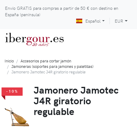
Envío GRATIS para compras a partir de
50 €
con destino en
España (península)
Español
EUR
iber
gour
.es
años
20
Inicio
Accesorios para cortar jamón
Jamoneras (soportes para jamones y paletillas)
Jamonero Jamotec J4R giratorio regulable
Jamonero Jamotec
-10%
J4R giratorio
regulable