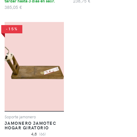
tardar hasta 3 días en salir.
238,75 €
385,05 €
-15%
Soporte jamonero
JAMONERO JAMOTEC
HOGAR GIRATORIO
4,8
(66)