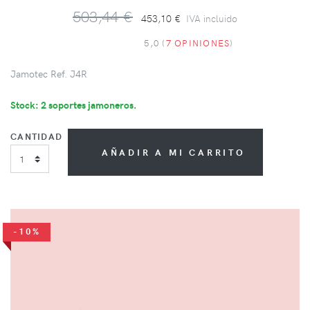
503,44 €
453,10 €
IVA incluido
5,0 (
7 OPINIONES
)
Jamotec Ref. J4R
Stock: 2 soportes jamoneros.
CANTIDAD
AÑADIR A MI CARRITO
-10%