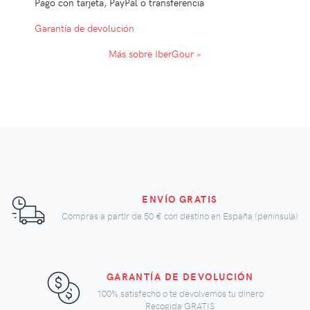
Pago con tarjeta, PayPal o transferencia
Garantía de devolución
Más sobre IberGour »
ENVÍO GRATIS
Compras a partir de
50 €
con destino en España (península)
GARANTÍA DE DEVOLUCIÓN
100% satisfecho o te devolvemos tu dinero
Recogida GRATIS