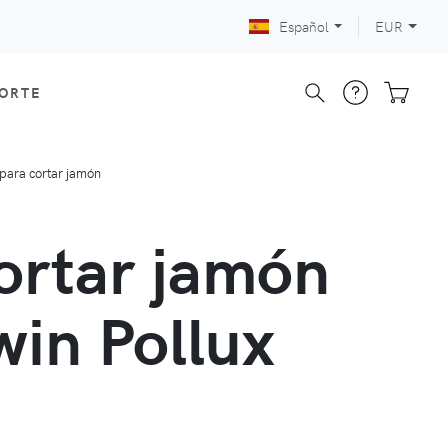
Español
EUR
CORTE
 para cortar jamón
cortar jamón
win Pollux