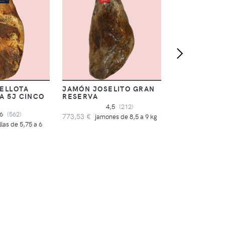
BELLOTA
JAMÓN JOSELITO GRAN
A 5J CINCO
RESERVA
4,5
(212)
,6
(562)
773,53 €
jamones de 8,5 a 9 kg
llas de 5,75 a 6