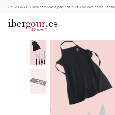
Envío GRATIS para compras a partir de
50 €
con destino en España
iber
gour
.es
años
20