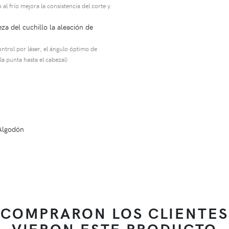
 al frío mejora la consistencia del corte y
za del cuchillo la aleación de
ontrol por láser, el ángulo óptimo de
a punta hasta el cabezal)
 Algodón
 COMPRARON LOS CLIENTES
VIERON ESTE PRODUCTO