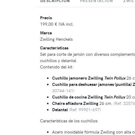
DESCRIPCIÓN
PRESENTACIÓN
ZWIL
Precio
199,00 €
IVA incl.
Marca
Zwilling Henckels
Características
Set para corte de jamón con diversos complementos:
cuchillos y delantal.
Contenido del kit:
Cuchillo jamonero Zwilling
Twin Pollux
26 
Cuchillo para deshuesar jamones (puntilla) 
30744-141)
Cuchillo de cocina Zwilling
Twin Pollux
20 
Chaira afiladora Zwilling
26 cm.
(Ref. 3257
Delantal
(Ref. 99901-697)
Características de los cuchillos:
Acero inoxidable fórmula Zwilling con alta 