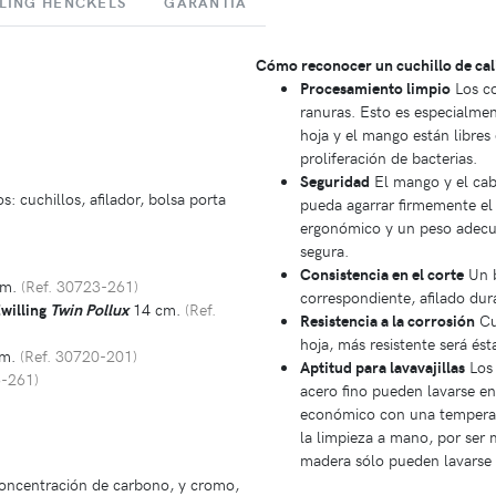
LING HENCKELS
GARANTÍA
Cómo reconocer un cuchillo de cal
Procesamiento limpio
Los co
ranuras. Esto es especialmen
hoja y el mango están libres
proliferación de bacterias.
Seguridad
El mango y el cab
 cuchillos, afilador, bolsa porta
pueda agarrar firmemente el
ergonómico y un peso adecu
segura.
Consistencia en el corte
Un b
cm.
(Ref. 30723-261)
correspondiente, afilado dur
Zwilling
Twin Pollux
14 cm.
(Ref.
Resistencia a la corrosión
Cua
hoja, más resistente será ést
cm.
(Ref. 30720-201)
Aptitud para lavavajillas
Los 
6-261)
acero fino pueden lavarse en
económico con una temperat
la limpieza a mano, por ser
madera sólo pueden lavarse 
concentración de carbono, y cromo,