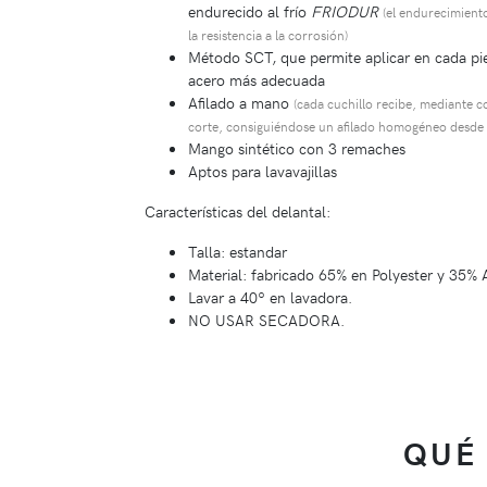
endurecido al frío
FRIODUR
(el endurecimiento
la resistencia a la corrosión)
Método SCT, que permite aplicar en cada pie
acero más adecuada
Afilado a mano
(cada cuchillo recibe, mediante c
corte, consiguiéndose un afilado homogéneo desde l
Mango sintético con 3 remaches
Aptos para lavavajillas
Características del delantal:
Talla: estandar
Material: fabricado 65% en Polyester y 35%
Lavar a 40º en lavadora.
NO USAR SECADORA.
QUÉ