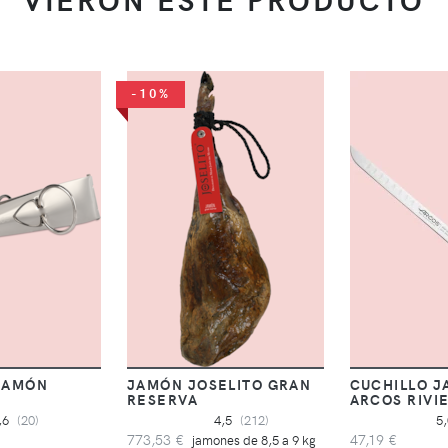
-10%
 JAMÓN
JAMÓN JOSELITO GRAN
CUCHILLO 
RESERVA
ARCOS RIVI
,6
(20)
4,5
(212)
5
773,53 €
47,19 €
jamones de 8,5 a 9 kg