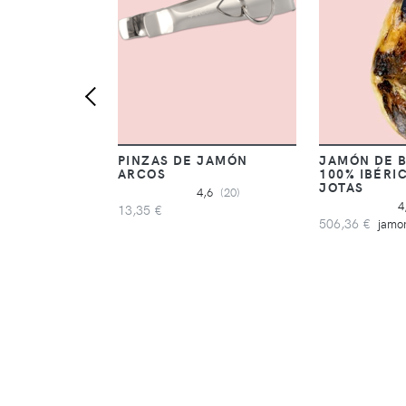
PINZAS DE JAMÓN
JAMÓN DE 
ARCOS
100% IBÉRI
JOTAS
4,6
(20)
4
13,35 €
506,36 €
jamon