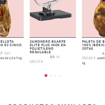
BELLOTA
JAMONERO BUARFE
PALETA DE 
CO 5J CINCO
ELITE PLUS INOX EN
100% IBÉRIC
POLIETILENO
JOTAS
REGULABLE
,7
(231)
4
5,0
(6)
252,43 €
es de 6,5 a 9 kg
paleti
643,10 €
kg