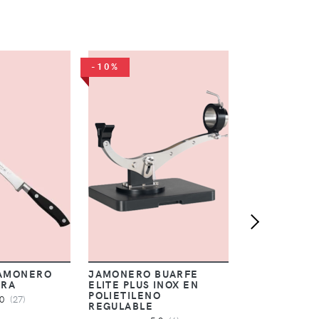
-10%
PATA NEGRA
JAMÓN DE B
-15%
100% IBÉRIC
JOTAS
4,
506,36 €
jamone
JAMONERO
JAMONERO BUARFE
ERA
ELITE PLUS INOX EN
POLIETILENO
,0
(27)
REGULABLE