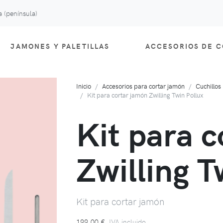
 (península)
JAMONES Y PALETILLAS
ACCESORIOS DE 
Inicio
Accesorios para cortar jamón
Cuchillos
Kit para cortar jamón Zwilling Twin Pollux
Kit para 
Zwilling T
Kit para cortar jamón
199,00 €
IVA incluido