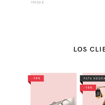
199,00 €
LOS CL
-10%
PATA NEGR
-15%