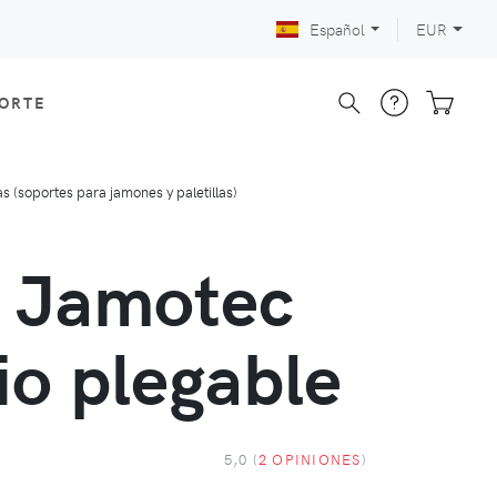
Español
EUR
CORTE
 (soportes para jamones y paletillas)
 Jamotec
io plegable
5,0 (
2 OPINIONES
)