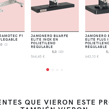
JAMOTEC F1
JAMONERO BUARFE
JAMONERO 
PLEGABLE
ELITE INOX EN
ELITE PLUS 
POLIETILENO
POLIETILEN
,0
(2)
REGULABLE
REGULABLE
5,0
(20)
5
564,45 €
643,10 €
IENTES QUE VIERON ESTE P