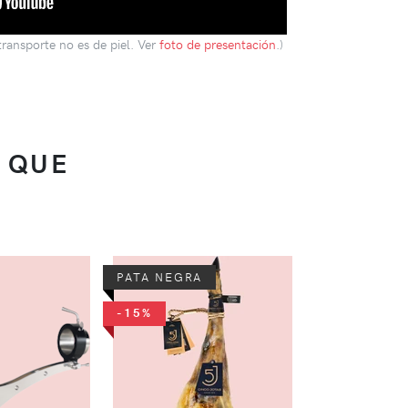
transporte no es de piel. Ver
foto de presentación
.)
 QUE
-10%
PATA NEGRA
JAMÓN JOSE
-15%
RESERVA
4,
773,53 €
jamone