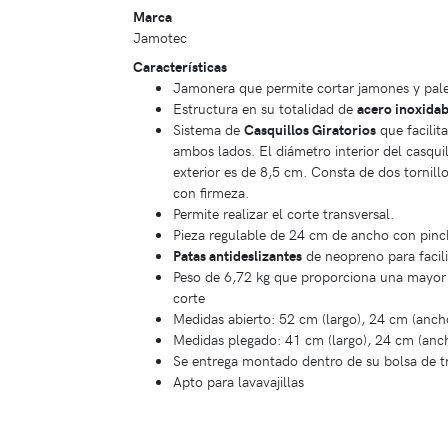
Marca
Jamotec
Características
Jamonera que permite cortar jamones y palet
Estructura en su totalidad de
acero inoxidab
Sistema de
Casquillos Giratorios
que facilit
ambos lados. El diámetro interior del casqui
exterior es de 8,5 cm. Consta de dos tornill
con firmeza.
Permite realizar el corte transversal.
Pieza regulable de 24 cm de ancho con pinc
Patas antideslizantes
de neopreno para facilit
Peso de 6,72 kg que proporciona una mayor e
corte
Medidas abierto: 52 cm (largo), 24 cm (ancho
Medidas plegado: 41 cm (largo), 24 cm (anch
Se entrega montado dentro de su bolsa de t
Apto para lavavajillas