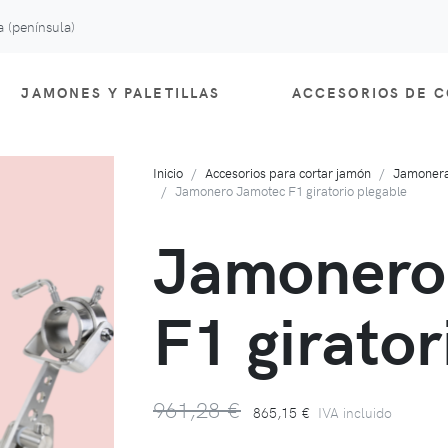
 (península)
JAMONES Y PALETILLAS
ACCESORIOS DE 
Inicio
Accesorios para cortar jamón
Jamoneras
Jamonero Jamotec F1 giratorio plegable
Jamonero
F1 girator
961,28 €
865,15 €
IVA incluido