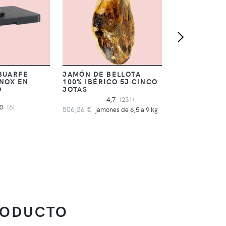
BUARFE
JAMÓN DE BELLOTA
INOX EN
100% IBÉRICO 5J CINCO
O
JOTAS
4,7
(231)
,0
(6)
506,36 €
jamones de 6,5 a 9 kg
RODUCTO