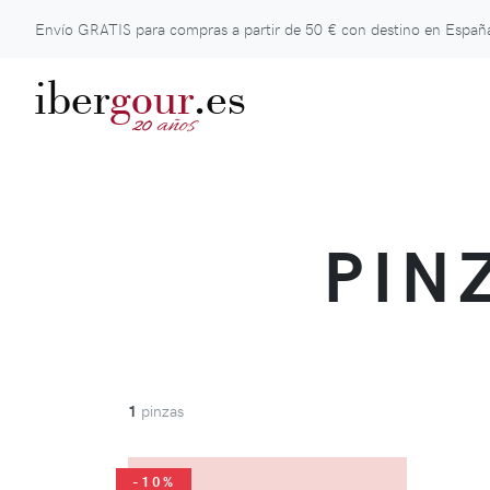
Envío GRATIS para compras a partir de
50 €
con destino en España
iber
gour
.es
años
20
PIN
1
pinzas
-10%