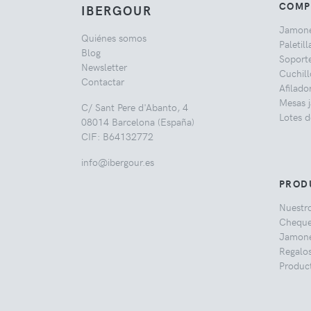
COMP
IBERGOUR
Jamon
Quiénes somos
Paletill
Blog
Soport
Newsletter
Cuchil
Contactar
Afilado
Mesas 
C/ Sant Pere d'Abanto, 4
Lotes d
08014 Barcelona (España)
CIF: B64132772
info@ibergour.es
PROD
Nuestr
Cheque
Jamone
Regalo
Produc