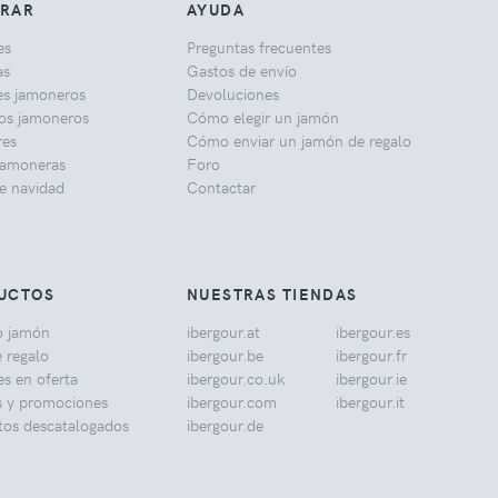
RAR
AYUDA
es
Preguntas frecuentes
as
Gastos de envío
es jamoneros
Devoluciones
los jamoneros
Cómo elegir un jamón
res
Cómo enviar un jamón de regalo
jamoneras
Foro
e navidad
Contactar
UCTOS
NUESTRAS TIENDAS
o jamón
ibergour.at
ibergour.es
 regalo
ibergour.be
ibergour.fr
s en oferta
ibergour.co.uk
ibergour.ie
s y promociones
ibergour.com
ibergour.it
tos descatalogados
ibergour.de