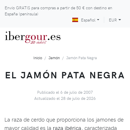
Envío GRATIS para compras a partir de
50 €
con destino en
España (península)
Español
EUR
iber
gour
.es
años
20
Inicio
Jamón
Jamón Pata Negra
EL JAMÓN PATA NEGRA
Publicado el 6 de julio de 2007
Actualizado el 28 de julio de 2026
La raza de cerdo que proporciona los jamones de
mayor calidad es la
raza ibérica
, caracterizada