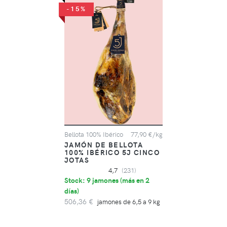
-15%
Bellota 100% Ibérico
77,90 €/kg
JAMÓN DE BELLOTA
100% IBÉRICO 5J CINCO
JOTAS
4,7
(231)
Stock: 9 jamones (
más en 2
días
)
506,36 €
jamones de 6,5 a 9 kg