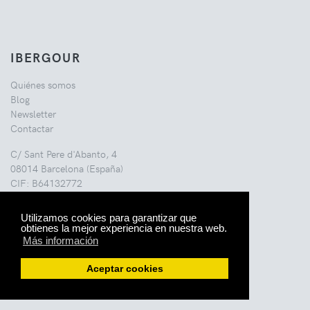
IBERGOUR
Quiénes somos
Blog
Newsletter
Contactar
C/ Sant Pere d'Abanto, 4
08014 Barcelona (España)
CIF: B64132772
info@ibergour.es
Utilizamos cookies para garantizar que
obtienes la mejor experiencia en nuestra web.
Más información
Aceptar cookies
COMPRAR