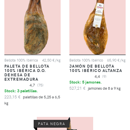
Bellota 100% Ibérica
42,50 €/kg
Bellota 100% Ibérico
65,90 €/kg
PALETA DE BELLOTA
JAMÓN DE BELLOTA
100% IBÉRICA D.O.
100% IBÉRICO ALTANZA
DEHESA DE
4,4
(9)
EXTREMADURA
Stock: 5 jamones.
4,7
(75)
527,21 €
jamones de 8 a 9 kg
Stock: 3 paletillas.
223,15 €
paletillas de 5,25 a 6,5
kg
PATA NEGRA