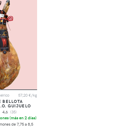
bérico
57,20 €/kg
 BELLOTA
.O. GUIJUELO
4,6
(35)
ones (
más en 2 días
)
mones de 7,75 a 8,5