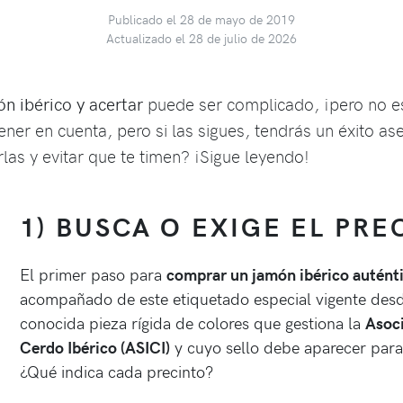
Publicado el 28 de mayo de 2019
Actualizado el 28 de julio de 2026
n ibérico y acertar
puede ser complicado, ¡pero no e
tener en cuenta, pero si las sigues, tendrás un éxito a
las y evitar que te timen? ¡Sigue leyendo!
1) BUSCA O EXIGE EL PRE
El primer paso para
comprar un jamón ibérico autént
acompañado de este etiquetado especial vigente desde
conocida pieza rígida de colores que gestiona la
Asoci
Cerdo Ibérico (ASICI)
y cuyo sello debe aparecer para v
¿Qué indica cada precinto?