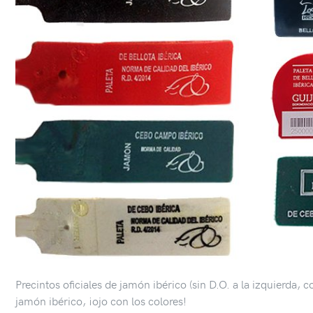
Precintos oficiales de jamón ibérico (sin D.O. a la izquierda, 
jamón ibérico, ¡ojo con los colores!