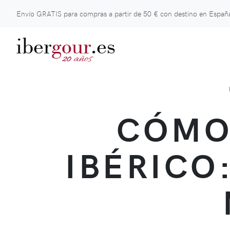
Envío GRATIS para compras a partir de
50 €
con destino en España
iber
gour
.es
años
20
CÓMO
IBÉRICO