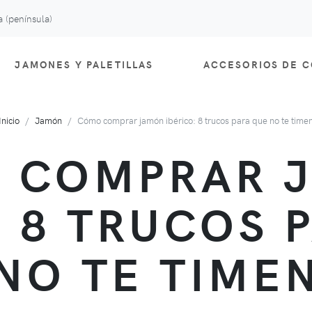
 (península)
JAMONES Y PALETILLAS
ACCESORIOS DE 
Inicio
Jamón
Cómo comprar jamón ibérico: 8 trucos para que no te time
 COMPRAR 
: 8 TRUCOS 
NO TE TIME