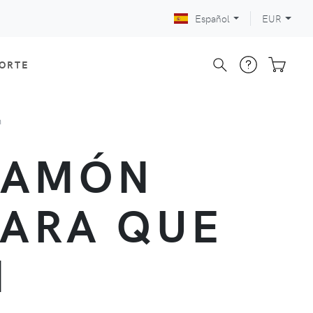
Español
EUR
CORTE
n
JAMÓN
PARA QUE
N