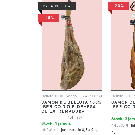
-20%
PATA NEGRA
-15%
Bellota 100% Ibérico
64,90 €/kg
Bellota 75% I
JAMÓN DE BELLOTA 100%
JAMÓN DE
IBÉRICO D.O.P. DEHESA
IBÉRICO D
DE EXTREMADURA
4,4
(36)
Stock: 3 jam
Stock: 1 jamón.
443,30 €
ja
551,65 €
jamones de 8,5 a 9 kg
kg