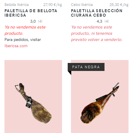
Bellota Ibérica
27,90 €/kg
Cebo Ibérica
25,30 €/kg
PALETILLA DE BELLOTA
PALETILLA SELECCIÓN
IBERICSA
CIURANA CEBO
3,0
(4)
4,3
(4)
Ya no vendemos este
Ya no vendemos este
producto.
producto, ni tenemos
Para pedidos, visitar
previsto volver a venderlo.
Ibericsa.com
PATA NEGRA