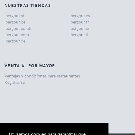
NUESTRAS TIENDAS
ibergour.at
ibergour.es
ibergour.be
ibergour.fr
ibergour.co.uk
ibergour.ie
ibergour.com
ibergour.it
ibergour.de
VENTA AL POR MAYOR
Ventajas y condiciones para restaurantes
Registrarse
Utilizamos cookies para garantizar que