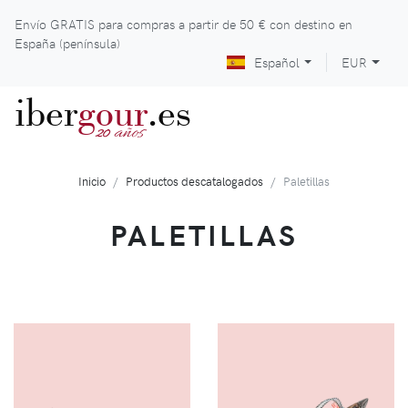
Envío GRATIS para compras a partir de
50 €
con destino en
España (península)
Español
EUR
iber
gour
.es
años
20
Inicio
Productos descatalogados
Paletillas
PALETILLAS