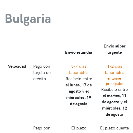
Bulgaria
Envío súper
Envío estándar
urgente
Velocidad
Pago con
5-7 días
1-2 días
tarjeta de
laborables
laborables
crédito
Recíbelo entre
en zonas
principales
el lunes, 17 de
Recíbelo entre
agosto
y
el
el martes, 11
miércoles, 19
de agosto
y
el
de agosto
miércoles, 12
de agosto
Pago por
El plazo
El plazo cuenta