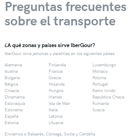
Preguntas frecuentes
sobre el transporte
¿A qué zonas y países sirve IberGour?
IberGour sirve jamones y paletillas en los siguientes países:
Alemania
Finlandia
Luxemburgo
Austria
Francia
Mónaco
Bulgaria
Grecia
Polonia
Bélgica
Holanda
Portugal
Croacia
Hungría
Reino Unido
Dinamarca
Irlanda
República Checa
Eslovaquia
Isla de Man
Rumanía
Eslovenia
Italia
Suecia
España
Letonia
Estonia
Lituania
Enviamos a Baleares, Córcega, Sicilia y Cerdeña.