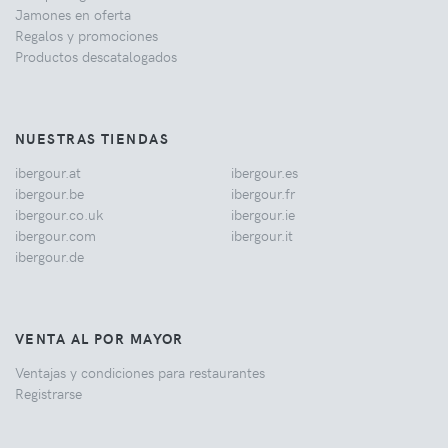
Jamones en oferta
Regalos y promociones
Productos descatalogados
NUESTRAS TIENDAS
ibergour.at
ibergour.es
ibergour.be
ibergour.fr
ibergour.co.uk
ibergour.ie
ibergour.com
ibergour.it
ibergour.de
VENTA AL POR MAYOR
Ventajas y condiciones para restaurantes
Registrarse