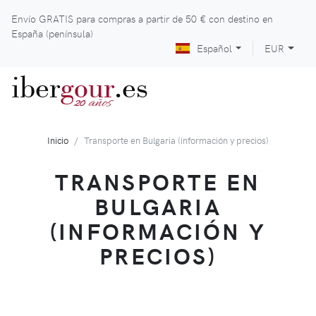
Envío GRATIS para compras a partir de
50 €
con destino en
España (península)
Español
EUR
iber
gour
.es
años
20
Inicio
Transporte en Bulgaria (información y precios)
TRANSPORTE EN
BULGARIA
(INFORMACIÓN Y
PRECIOS)