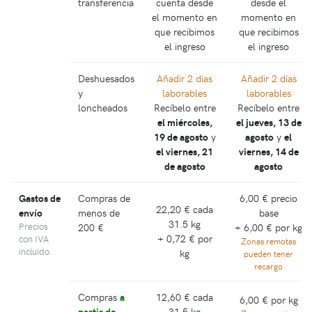
transferencia
cuenta desde
desde el
el momento en
momento en
que recibimos
que recibimos
el ingreso
el ingreso
Deshuesados
Añadir 2 días
Añadir 2 días
y
laborables
laborables
loncheados
Recíbelo entre
Recíbelo entre
el miércoles,
el jueves, 13 de
19 de agosto
y
agosto
y
el
el viernes, 21
viernes, 14 de
de agosto
agosto
Gastos de
Compras de
6,00 €
precio
22,20 €
cada
envío
menos de
base
31.5 kg
Precios
200 €
+
6,00 €
por kg
+
0,72 €
por
con IVA
Zonas remotas
incluido.
kg
pueden tener
recargo
Compras
a
12,60 €
cada
6,00 €
por kg
partir de
31.5 kg