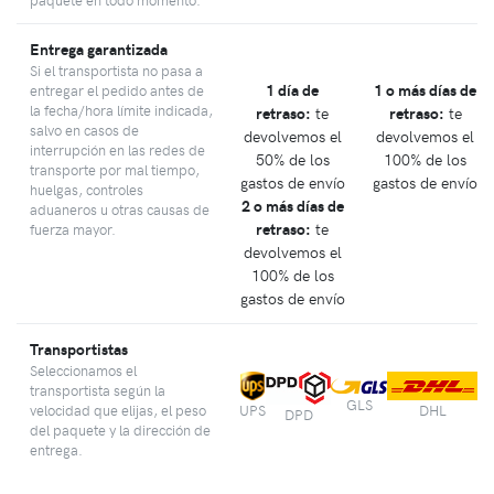
Entrega garantizada
Si el transportista no pasa a
1 día de
1 o más días de
entregar el pedido antes de
la fecha/hora límite indicada,
retraso:
te
retraso:
te
salvo en casos de
devolvemos el
devolvemos el
interrupción en las redes de
50% de los
100% de los
transporte por mal tiempo,
gastos de envío
gastos de envío
huelgas, controles
2 o más días de
aduaneros u otras causas de
retraso:
te
fuerza mayor.
devolvemos el
100% de los
gastos de envío
Transportistas
Seleccionamos el
transportista según la
GLS
velocidad que elijas, el peso
UPS
DHL
DPD
del paquete y la dirección de
entrega.