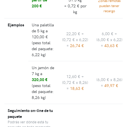
Zonas remotas
200 €
+
0,72 €
por
pueden tener
recargo
kg
Ejemplos
Una paletilla
de 5 kg a
22,20 €
+
6,00 €
+
120,00 €
(
0,72 €
x 6,22)
(
6,00 €
x 6,22)
(peso total
=
26,74 €
=
43,63 €
del paquete:
6,22 kg)
Un jamón de
7 kg a
12,60 €
+
320,00 €
(
6,00 €
x 8,26)
(
0,72 €
x 8,26)
(peso total
=
49,97 €
=
18,63 €
del paquete:
8,26 kg)
Seguimiento on-line de tu
paquete
Podrás ver dónde está tu
paquete en todo momento.