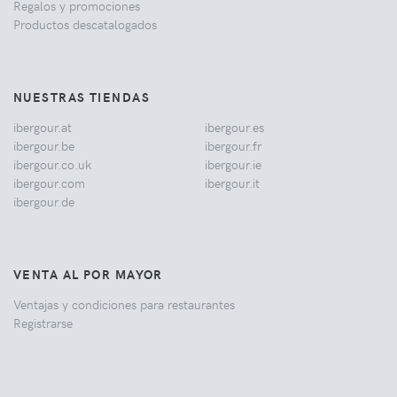
Regalos y promociones
Productos descatalogados
NUESTRAS TIENDAS
ibergour.at
ibergour.es
ibergour.be
ibergour.fr
ibergour.co.uk
ibergour.ie
ibergour.com
ibergour.it
ibergour.de
VENTA AL POR MAYOR
Ventajas y condiciones para restaurantes
Registrarse