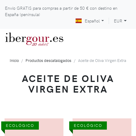
Envío GRATIS para compras a partir de
50 €
con destino en
España (península)
Español
EUR
iber
gour
.es
años
20
Inicio
Productos descatalogados
Aceite de Oliva Virgen Extra
ACEITE DE OLIVA
VIRGEN EXTRA
ECOLÓGICO
ECOLÓGICO