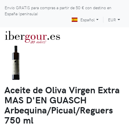
Envío GRATIS para compras a partir de
50 €
con destino en
España (península)
Español
EUR
iber
gour
.es
años
20
Aceite de Oliva Virgen Extra
MAS D'EN GUASCH
Arbequina/Picual/Reguers
750 ml