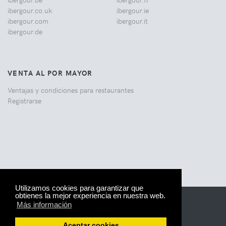
ibergour.co.uk
ibergour.ie
ibergour.com
ibergour.it
ibergour.de
VENTA AL POR MAYOR
Ventajas y condiciones para restaurantes
Registrarse
Utilizamos cookies para garantizar que
obtienes la mejor experiencia en nuestra web.
© 2005-2026 IberGour.
Aviso legal
Más información
Aceptar cookies