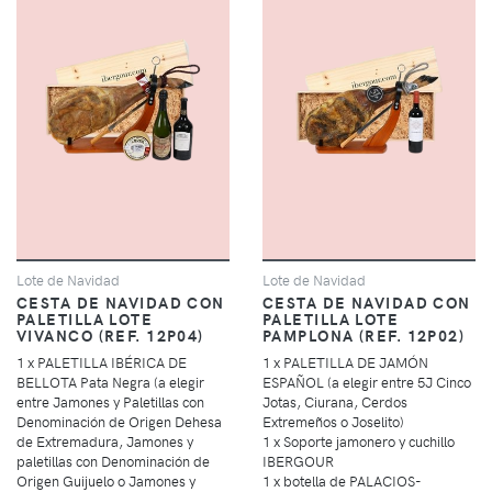
Lote de Navidad
Lote de Navidad
CESTA DE NAVIDAD CON
CESTA DE NAVIDAD CON
PALETILLA LOTE
PALETILLA LOTE
VIVANCO (REF. 12P04)
PAMPLONA (REF. 12P02)
1 x PALETILLA IBÉRICA DE
1 x PALETILLA DE JAMÓN
BELLOTA Pata Negra (a elegir
ESPAÑOL (a elegir entre 5J Cinco
entre Jamones y Paletillas con
Jotas, Ciurana, Cerdos
Denominación de Origen Dehesa
Extremeños o Joselito)
de Extremadura, Jamones y
1 x Soporte jamonero y cuchillo
paletillas con Denominación de
IBERGOUR
Origen Guijuelo o Jamones y
1 x botella de PALACIOS-