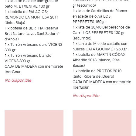
1 x lata de Bloc de foie-gras de
gr (escurrido)
pato M. ETXENIKE 130 gr
1 x lata de Sardinillas de Rianxo
1 x botella de PALACIOS-
en aceite de oliva LOS
REMONDO LA MONTESA 2011
PEPERETES 150 gr
(tinto, Rioja)
1 x lata de 30/40 Berberechos de
1 x botella de BERTHA Reserva
Carril LOS PEPERETES 130 gr
Brut Nature (cava, Sant Sadurní
(escurrido)
d'Anoia)
1 x tarro de Miel de castaño con
1 x Turrón Artesano duro VICENS
nueces CATA GOURMET 250 gr
300 gr
1 x botella de MARTÍN CÓDAX
1 x Turrón Artesano blando
Albariño 2013 (blanco, Rías
VICENS 300 gr
Baixas)
CAJA DE MADERA con membrete
1 x botella de PROTOS 2010
IberGour
(tinto, Ribera del Duero)
No disponible.
CAJA DE MADERA con membrete
IberGour
No disponible.