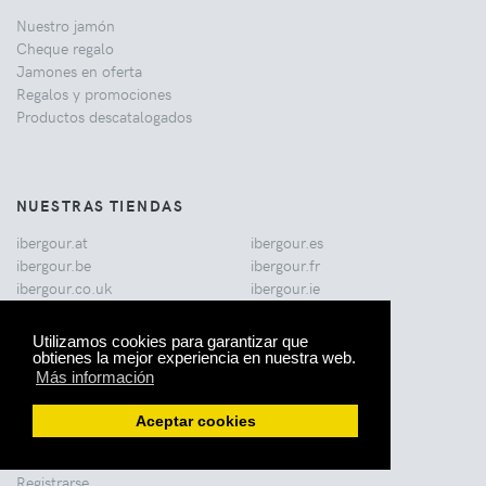
Nuestro jamón
Cheque regalo
Jamones en oferta
Regalos y promociones
Productos descatalogados
NUESTRAS TIENDAS
ibergour.at
ibergour.es
ibergour.be
ibergour.fr
ibergour.co.uk
ibergour.ie
ibergour.com
ibergour.it
ibergour.de
Utilizamos cookies para garantizar que
obtienes la mejor experiencia en nuestra web.
Más información
VENTA AL POR MAYOR
Aceptar cookies
Ventajas y condiciones para restaurantes
Registrarse