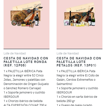
Lote de Navidad
Lote de Navidad
CESTA DE NAVIDAD CON
CESTA DE NAVIDAD CON
PALETILLA LOTE RONDA
PALETILLA LOTE
(REF. 12P05)
PÉTALOS (REF. 13P01)
1 x PALETILLA IBÉRICA Pata
1 x PALETILLA IBÉRICA Pata
Negra (a elegir entre 5J Cinco
Negra (a elegir entre El Coto de
Jotas, Jamones y paletillas con
Galán, Cerdos Extremeños o
Denominación de Origen Guijuelo
Salmantino)
o Sánchez Romero Carvajal)
1 x Soporte jamonero y cuchillo
1 x Soporte jamonero y cuchillo
IBERGOUR
IBERGOUR
1 x Chorizo en sarta ibérico de
1 x Chorizo ibérico de bellota
bellota 250 gr
ALTA EXPRESIÓN COVAP 700 g
1 x Queso de oveja curado