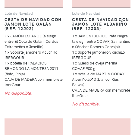
Lote de Navidad
Lote de Navidad
CESTA DE NAVIDAD CON
CESTA DE NAVIDAD CON
JAMÓN LOTE GALÁN
JAMÓN LOTE ALBARIÑO
(REF. 12J02)
(REF. 12J03)
1 x JAMÓN ESPAÑOL (a elegir
1 x JAMÓN IBÉRICO Pata Negra
entre El Coto de Galán, Cerdos
(a elegir entre COVAP, Salmantino
Extremeños o Joselito)
o Sánchez Romero Carvajal)
1 x Soporte jamonero y cuchillo
1 x Soporte jamonero y cuchillo
IBERGOUR
IBERGOUR
1 x botella de PALACIOS-
1 x Queso de oveja merina
REMONDO LA MONTESA 2011
COVAP 900 g
(tinto, Rioja)
1 x botella de MARTÍN CÓDAX
CAJA DE MADERA con membrete
Albariño 2013 (blanco, Rías
IberGour
Baixas)
CAJA DE MADERA con membrete
No disponible.
IberGour
No disponible.