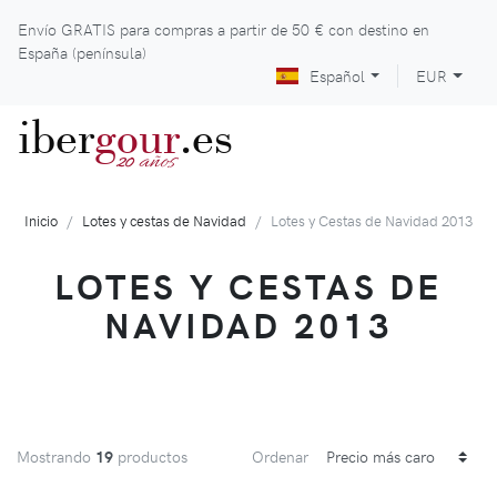
Envío GRATIS para compras a partir de
50 €
con destino en
España (península)
Español
EUR
iber
gour
.es
años
20
Inicio
Lotes y cestas de Navidad
Lotes y Cestas de Navidad 2013
LOTES Y CESTAS DE
NAVIDAD 2013
Mostrando
19
productos
Ordenar