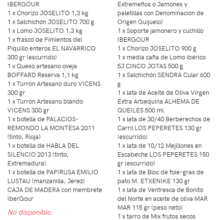
IBERGOUR
Extremeños o Jamones y
1 x Chorizo JOSELITO 1,3 kg
paletillas con Denominación de
1 x Salchichón JOSELITO 700 g
Origen Guijuelo)
1 x Lomo JOSELITO 1,3 kg
1 x Soporte jamonero y cuchillo
1 x frasco de Pimientos del
IBERGOUR
Piquillo enteros EL NAVARRICO
1 x Chorizo JOSELITO 900 g
300 gr (escurrido)
1 x media caña de Lomo ibérico
1 x Queso artesano oveja
5J CINCO JOTAS 500 g
BOFFARD Reserva 1,1 kg
1 x Salchichón SENDRA Cular 600
1 x Turrón Artesano duro VICENS
g
300 gr
1 x lata de Aceite de Oliva Virgen
1 x Turrón Artesano blando
Extra Arbequina ALHEMA DE
VICENS 300 gr
QUEILES 500 ml.
1 x botella de PALACIOS-
1 x lata de 30/40 Berberechos de
REMONDO LA MONTESA 2011
Carril LOS PEPERETES 130 gr
(tinto, Rioja)
(escurrido)
1 x botella de HABLA DEL
1 x lata de 10/12 Mejillones en
SILENCIO 2013 (tinto,
Escabeche LOS PEPERETES 150
Extremadura)
gr (escurrido)
1 x botella de PAPIRUSA EMILIO
1 x lata de Bloc de foie-gras de
LUSTAU (manzanilla, Jerez)
pato M. ETXENIKE 130 gr
CAJA DE MADERA con membrete
1 x lata de Ventresca de Bonito
IberGour
del Norte en aceite de oliva MAR
MAR 115 gr (peso neto)
No disponible.
1 x tarro de Mix frutos secos