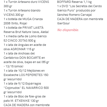
1 x Turrón Artesano duro VICENS
BOFFARD Reserva 1,1 kg
300 gr
1 x DVD "Los Secretos del Cerdo
1 x Turrón Artesano blando
Ibérico Puro" producido por
VICENS 300 gr
Sánchez Romero Carvajal
1 x botella de MUGA Crianza
CAJA DE MADERA con membrete
2008 (tinto, Rioja)
IberGour
1 x botella de PRIVAT LAIETÀ
No disponible.
Reserva Brut Nature (cava, Alella)
1 x media caña de Lomo ibérico
5J CINCO JOTAS 500 g
1 x lata de Angulas en aceite de
oliva AGROMAR 115 gr
1 x lata de Anchoas del
Cantábrico DON BOCARTE en
aceite de oliva, bajas en sal (85 gr
- 13/15 lomos)
1 x lata de 10/12 Mejillones en
Escabeche LOS PEPERETES 150
gr (escurrido)
1 x lata de 9/12 Espárragos
"Cojonudos" EL NAVARRICO 500
gr (escurrido)
1 x lata de Bloc de foie-gras de
pato M. ETXENIKE 130 gr
CAJA DE MADERA con membrete