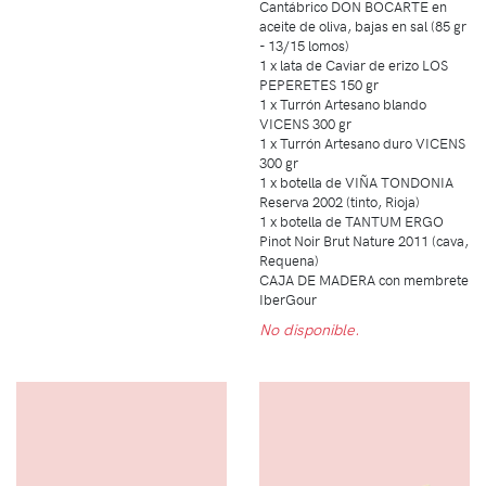
Cantábrico DON BOCARTE en
aceite de oliva, bajas en sal (85 gr
- 13/15 lomos)
1 x lata de Caviar de erizo LOS
PEPERETES 150 gr
1 x Turrón Artesano blando
VICENS 300 gr
1 x Turrón Artesano duro VICENS
300 gr
1 x botella de VIÑA TONDONIA
Reserva 2002 (tinto, Rioja)
1 x botella de TANTUM ERGO
Pinot Noir Brut Nature 2011 (cava,
Requena)
CAJA DE MADERA con membrete
IberGour
No disponible.