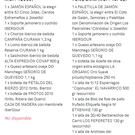
1 x JAMÓN ESPAÑOL (a elegir
1 x PALETILLA DE JAMÓN
entre 5J Cinco Jotas, Cerdos
ESPAÑOL (a elegir entre El Coto
Extremeños o Joselito)
de Galán, Jamones y Paletillas
1 x Soporte jamonero y cuchillo
con Denominación de Origen Los
IBERGOUR
Pedroches (Córdoba) o Joselito)
1 x Chorizo ibérico de bellota
1 x Soporte jamonero y cuchillo
CAMPAÑA CIURANA 1,3 kg
IBERGOUR
1 x Lomo ibérico de bellota
1 x Queso artesano oveja DO
Reserva CIURANA 1 kg
Manchego SEÑORÍO DE
1 x Salchichón ibérico de bellota
QUEVEDO 1,1 kg
ALTA EXPRESIÓN COVAP 800 g
1 x botella de Aceite de oliva
1 x Queso artesano oveja DO
virgen extra ecológico LA
Manchego SEÑORÍO DE
ORGANIC Oro Suave
QUEVEDO 1,1 kg
picudo/hojiblanca 250 ml
1 x botella de PÉTALOS DEL
1 x lata de 9/12 Espárragos
BIERZO 2012 (tinto, Bierzo)
"Cojonudos" EL NAVARRICO 500
1 x botella de PROTOS 2010
gr (escurrido)
(tinto, Ribera del Duero)
1 x lata de Bloc de foie de pato
CAJA DE MADERA con membrete
trufado Etiqueta Negra M.
IberGour
ETXENIKE 130 gr
1 x lata de 30/40 Berberechos de
No disponible.
Carril LOS PEPERETES 130 gr
(escurrido)
1 x lata de Anchoas del