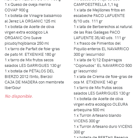
1 x Queso de oveja merina
CAMPOESTRELLA 1,1 kg
COVAP 900 g
1 x lata de Mejillones fritos en
1 x botella de Vinagre balsámico
escabeche PACO LAFUENTE
al Jerez LA ORGANIC 125 ml
8/10 uds. 111 gr
1 x botella de Aceite de oliva
1 x lata de Berberechos al natural
virgen extra ecológico LA
de las Rías Gallegas PACO
ORGANIC Oro Suave
LAFUENTE 35/40 uds. 111 gr
picudo/hojiblanca 250 ml
1 x frasco de Pimientos del
1 x tarro de Parfait de foie-gras
Piquillo enteros EL NAVARRICO
de pato M. ETXENIKE 180 gr
300 gr (escurrido)
1 x tarro de Mix frutos secos
1 x lata de 9/12 Espárragos
salados LES GARRIGUES 130 gr
"Cojonudos" EL NAVARRICO 500
1 x botella de PÉTALOS DEL
gr (escurrido)
BIERZO 2012 (tinto, Bierzo)
1 x lata de Crema de foie-gras de
CAJA DE MADERA con membrete
oca M. ETXENIKE 140 gr
IberGour
1 x tarro de Mix frutos secos
salados LES GARRIGUES 130 gr
No disponible.
1 x botella de Aceite de oliva
virgen extra ecológico OLEURA
arbequina 500 ml
1 x Turrón Artesano blando
VICENS 300 gr
1 x Turrón Artesano duro VICENS
300 gr
1 x botella de BERTHA Reserva