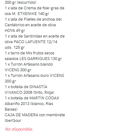
300 gr (escurrido)
1 x lata de Crema de foie-gras de
oca M. ETXENIKE 140 gr
1 x lata de Filetes de anchoa del
Cantábrico en aceite de oliva
HOYA 49 gr
1 x lata de Sardinillas en aceite de
oliva PACO LAFUENTE 12/14
uds. 125 gr
1 x tarro de Mix frutos secos
salados LES GARRIGUES 130 gr
1 x Turrón Artesano blando
VICENS 300 gr
1 x Turrón Artesano duro VICENS
300 gr
1 x botella de DINASTÍA
VIVANCO 2008 (tinto, Rioja)
1 x botella de MARTÍN CÓDAX
Albariño 2013 (blanco, Rías
Baixas)
CAJA DE MADERA con membrete
IberGour
No disponible.