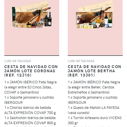
Lote de Navidad
Lote de Navidad
CESTA DE NAVIDAD CON
CESTA DE NAVIDAD CON
JAMÓN LOTE CORONAS
JAMÓN LOTE BERTHA
(REF. 12J10)
(REF. 13J01)
1 x JAMÓN IBÉRICO Pata Negra
1 x JAMÓN IBÉRICO Pata Negra
(a elegir entre 5J Cinco Jotas,
(a elegir entre Beher, Cerdos
COVAP o Salmantino)
Extremeños o Salmantino)
1 x Soporte jamonero y cuchillo
1 x Soporte jamonero y cuchillo
IBERGOUR
IBERGOUR
1 x Chorizo ibérico de bellota
1 x Queso de Mahón LA PAYESA
ALTA EXPRESIÓN COVAP 700 g
(vaca curado)
1 x Salchichón ibérico de bellota
1 x Turrón Artesano duro VICENS
ALTA EXPRESIÓN COVAP 800 g
300 gr