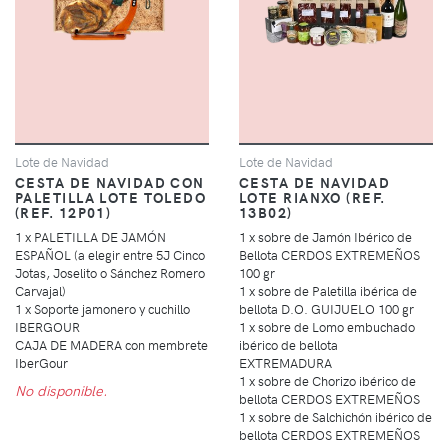
Lote de Navidad
Lote de Navidad
CESTA DE NAVIDAD CON
CESTA DE NAVIDAD
PALETILLA LOTE TOLEDO
LOTE RIANXO (REF.
(REF. 12P01)
13B02)
1 x PALETILLA DE JAMÓN
1 x sobre de Jamón Ibérico de
ESPAÑOL (a elegir entre 5J Cinco
Bellota CERDOS EXTREMEÑOS
Jotas, Joselito o Sánchez Romero
100 gr
Carvajal)
1 x sobre de Paletilla ibérica de
1 x Soporte jamonero y cuchillo
bellota D.O. GUIJUELO 100 gr
IBERGOUR
1 x sobre de Lomo embuchado
CAJA DE MADERA con membrete
ibérico de bellota
IberGour
EXTREMADURA
1 x sobre de Chorizo ibérico de
No disponible.
bellota CERDOS EXTREMEÑOS
1 x sobre de Salchichón ibérico de
bellota CERDOS EXTREMEÑOS