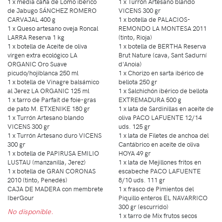
1 x media caña de Lomo ibérico
1 x Turrón Artesano blando
de Jabugo SÁNCHEZ ROMERO
VICENS 300 gr
CARVAJAL 400 g
1 x botella de PALACIOS-
1 x Queso artesano oveja Roncal
REMONDO LA MONTESA 2011
LARRA Reserva 1 kg
(tinto, Rioja)
1 x botella de Aceite de oliva
1 x botella de BERTHA Reserva
virgen extra ecológico LA
Brut Nature (cava, Sant Sadurní
ORGANIC Oro Suave
d'Anoia)
picudo/hojiblanca 250 ml
1 x Chorizo en sarta ibérico de
1 x botella de Vinagre balsámico
bellota 250 gr
al Jerez LA ORGANIC 125 ml
1 x Salchichón ibérico de bellota
1 x tarro de Parfait de foie-gras
EXTREMADURA 500 g
de pato M. ETXENIKE 180 gr
1 x lata de Sardinillas en aceite de
1 x Turrón Artesano blando
oliva PACO LAFUENTE 12/14
VICENS 300 gr
uds. 125 gr
1 x Turrón Artesano duro VICENS
1 x lata de Filetes de anchoa del
300 gr
Cantábrico en aceite de oliva
1 x botella de PAPIRUSA EMILIO
HOYA 49 gr
LUSTAU (manzanilla, Jerez)
1 x lata de Mejillones fritos en
1 x botella de GRAN CORONAS
escabeche PACO LAFUENTE
2010 (tinto, Penedés)
8/10 uds. 111 gr
CAJA DE MADERA con membrete
1 x frasco de Pimientos del
IberGour
Piquillo enteros EL NAVARRICO
300 gr (escurrido)
No disponible.
1 x tarro de Mix frutos secos