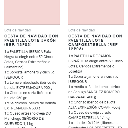
Lote de Navidad
Lote de Navidad
CESTA DE NAVIDAD CON
CESTA DE NAVIDAD CON
PALETILLA LOTE JARÓN
PALETILLA LOTE
(REF. 13P03)
CAMPOESTRELLA (REF.
12P06)
1 x PALETILLA IBÉRICA Pata
1 x PALETILLA DE JAMÓN
Negra (a elegir entre 5J Cinco
ESPAÑOL (a elegir entre 5J Cinco
Jotas, Cerdos Extremeños o
Jotas, Cerdos Extremeños o
Salmantino)
Joselito)
1 x Soporte jamonero y cuchillo
1 x Soporte jamonero y cuchillo
IBERGOUR
IBERGOUR
1 x Lomo embuchado ibérico de
1 x media caña de Lomo ibérico
bellota EXTREMADURA 900 g
de Jabugo SÁNCHEZ ROMERO
1 x Chorizo en sarta ibérico de
CARVAJAL 400 g
bellota 250 gr
1 x Chorizo ibérico de bellota
1 x Salchichón ibérico de bellota
ALTA EXPRESIÓN COVAP 700 g
EXTREMADURA 500 g
1 x Queso de oveja curado
1 x Queso artesano oveja DO
CAMPOESTRELLA 1,1 kg
Manchego SEÑORÍO DE
1 x lata de 10/12 Mejillones en
QUEVEDO 1,1 kg
Escabeche LOS PEPERETES 150