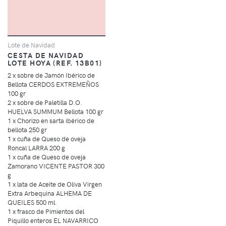
Lote de Navidad
CESTA DE NAVIDAD
LOTE HOYA (REF. 13B01)
2 x sobre de Jamón Ibérico de
Bellota CERDOS EXTREMEÑOS
100 gr
2 x sobre de Paletilla D.O.
HUELVA SUMMUM Bellota 100 gr
1 x Chorizo en sarta ibérico de
bellota 250 gr
1 x cuña de Queso de oveja
Roncal LARRA 200 g
1 x cuña de Queso de oveja
Zamorano VICENTE PASTOR 300
g
1 x lata de Aceite de Oliva Virgen
Extra Arbequina ALHEMA DE
QUEILES 500 ml.
1 x frasco de Pimientos del
Piquillo enteros EL NAVARRICO