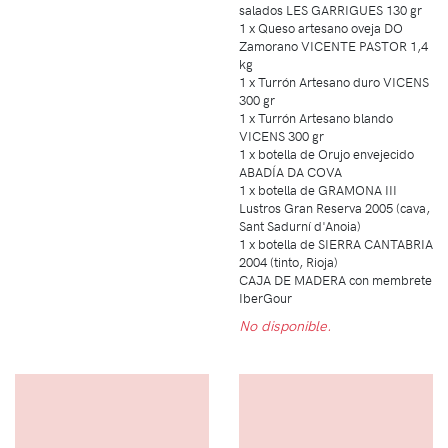
salados LES GARRIGUES 130 gr
1 x Queso artesano oveja DO
Zamorano VICENTE PASTOR 1,4
kg
1 x Turrón Artesano duro VICENS
300 gr
1 x Turrón Artesano blando
VICENS 300 gr
1 x botella de Orujo envejecido
ABADÍA DA COVA
1 x botella de GRAMONA III
Lustros Gran Reserva 2005 (cava,
Sant Sadurní d'Anoia)
1 x botella de SIERRA CANTABRIA
2004 (tinto, Rioja)
CAJA DE MADERA con membrete
IberGour
No disponible.