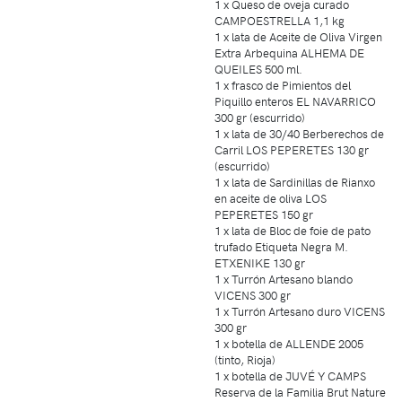
1 x Queso de oveja curado
CAMPOESTRELLA 1,1 kg
1 x lata de Aceite de Oliva Virgen
Extra Arbequina ALHEMA DE
QUEILES 500 ml.
1 x frasco de Pimientos del
Piquillo enteros EL NAVARRICO
300 gr (escurrido)
1 x lata de 30/40 Berberechos de
Carril LOS PEPERETES 130 gr
(escurrido)
1 x lata de Sardinillas de Rianxo
en aceite de oliva LOS
PEPERETES 150 gr
1 x lata de Bloc de foie de pato
trufado Etiqueta Negra M.
ETXENIKE 130 gr
1 x Turrón Artesano blando
VICENS 300 gr
1 x Turrón Artesano duro VICENS
300 gr
1 x botella de ALLENDE 2005
(tinto, Rioja)
1 x botella de JUVÉ Y CAMPS
Reserva de la Familia Brut Nature