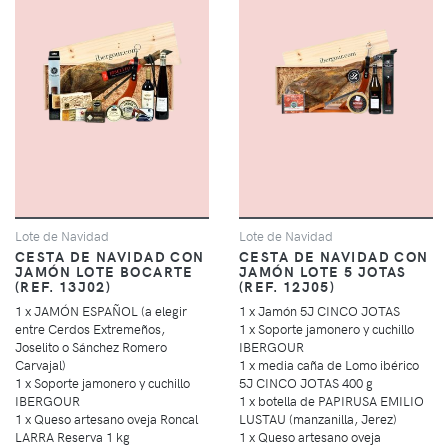
Lote de Navidad
Lote de Navidad
CESTA DE NAVIDAD CON
CESTA DE NAVIDAD CON
JAMÓN LOTE BOCARTE
JAMÓN LOTE 5 JOTAS
(REF. 13J02)
(REF. 12J05)
1 x JAMÓN ESPAÑOL (a elegir
1 x Jamón 5J CINCO JOTAS
entre Cerdos Extremeños,
1 x Soporte jamonero y cuchillo
Joselito o Sánchez Romero
IBERGOUR
Carvajal)
1 x media caña de Lomo ibérico
1 x Soporte jamonero y cuchillo
5J CINCO JOTAS 400 g
IBERGOUR
1 x botella de PAPIRUSA EMILIO
1 x Queso artesano oveja Roncal
LUSTAU (manzanilla, Jerez)
LARRA Reserva 1 kg
1 x Queso artesano oveja