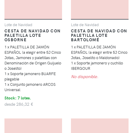
Lote de Navidad
Lote de Navidad
CESTA DE NAVIDAD CON
CESTA DE NAVIDAD CON
PALETILLA LOTE
PALETILLA LOTE
OSBORNE
BARTOLOMÉ
1 x PALETILLA DE JAMÓN
1 x PALETILLA DE JAMÓN
ESPAÑOL (a elegir entre 5J Cinco
ESPAÑOL (a elegir entre 5J Cinco
Jotas, Jamones y paletillas con
Jotas, Joselito o Maldonado)
Denominación de Origen Guijuelo
1 x Soporte jamonero y cuchillo
o Joselito)
IBERGOUR
1 x Soporte jamonero BUARFE
No disponible.
plegable
1 x Conjunto jamonero ARCOS
Universal
Stock: 7 lotes.
desde
286,32 €