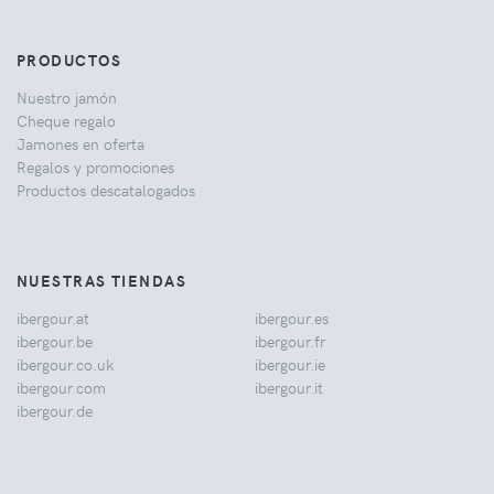
PRODUCTOS
Nuestro jamón
Cheque regalo
Jamones en oferta
Regalos y promociones
Productos descatalogados
NUESTRAS TIENDAS
ibergour.at
ibergour.es
ibergour.be
ibergour.fr
ibergour.co.uk
ibergour.ie
ibergour.com
ibergour.it
ibergour.de