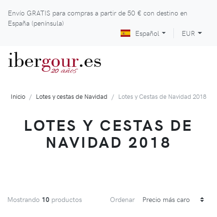
Envío GRATIS para compras a partir de
50 €
con destino en
España (península)
Español
EUR
iber
gour
.es
años
20
Inicio
Lotes y cestas de Navidad
Lotes y Cestas de Navidad 2018
LOTES Y CESTAS DE
NAVIDAD 2018
Mostrando
10
productos
Ordenar