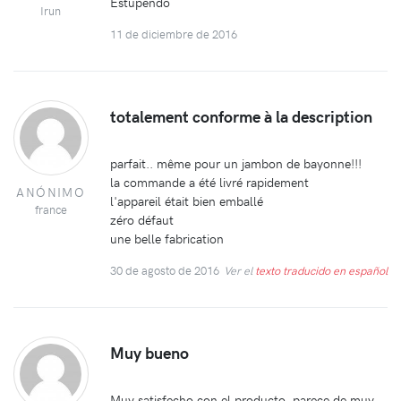
Estupendo
Irun
11 de diciembre de 2016
totalement conforme à la description
parfait.. même pour un jambon de bayonne!!!
la commande a été livré rapidement
ANÓNIMO
l'appareil était bien emballé
france
zéro défaut
une belle fabrication
30 de agosto de 2016
Ver el
texto traducido en español
Muy bueno
Muy satisfecho con el producto, parece de muy