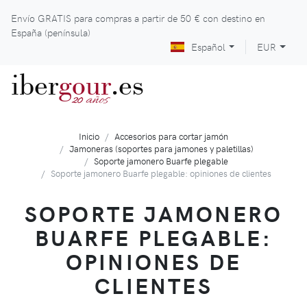
Envío GRATIS para compras a partir de
50 €
con destino en
España (península)
Español
EUR
iber
gour
.es
años
20
Inicio
Accesorios para cortar jamón
Jamoneras (soportes para jamones y paletillas)
Soporte jamonero Buarfe plegable
Soporte jamonero Buarfe plegable: opiniones de clientes
SOPORTE JAMONERO
BUARFE PLEGABLE:
OPINIONES DE
CLIENTES