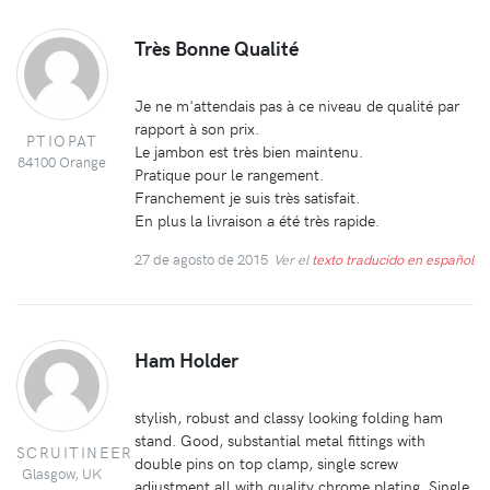
Très Bonne Qualité
Je ne m'attendais pas à ce niveau de qualité par
rapport à son prix.
PTIOPAT
Le jambon est très bien maintenu.
84100 Orange
Pratique pour le rangement.
Franchement je suis très satisfait.
En plus la livraison a été très rapide.
27 de agosto de 2015
Ver el
texto traducido en español
Ham Holder
stylish, robust and classy looking folding ham
stand. Good, substantial metal fittings with
SCRUITINEER
double pins on top clamp, single screw
Glasgow, UK
adjustment all with quality chrome plating. Single