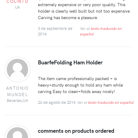
COLINTD
extremely expensive or very poor quality. This
Uk
holder is clearly well built but not too expensive.
Carving has become a pleasure.
3 de septiembre de
Ver el
texto traducido en
2014
español
BuarfeFolding Ham Holder
The item came professionally packed + is
heavy+sturdy enough to hold any ham while
ANTONIO
carving.Easy to clean+folds away nicely!
MUNDEL
Beverley,UK
26 de agosto de 2014
Ver el
texto traducido en español
comments on products ordered