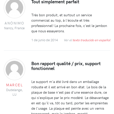
Tout simplement parfait
Très bon produit, et surtout un service
commercial au top, à l'écoute et très
ANÓNIMO
professionnel! La prochaine fois, c'est le jambon
Nancy, France
que nous essayerons.
1 de junio de 2014
Ver el
texto traducido en español
Bon rapport qualité / prix, support
fonctionnel
Le support m'a été livré dans un emballage
MARCEL
robuste et il est arrivé en bon état. Le bois de la
Dudelange,
plaque de base n'est pas d'une essence dure, ce
LU
qui s'explique par le prix modéré. Le désavantage
en est qu'il va, tôt ou tard, porter les empreintes
de l'usage. La plaque est peinte avec un vernis
transparent; mais le jambon, monté