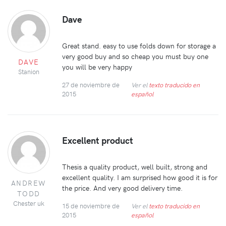
Dave
Great stand. easy to use folds down for storage a
very good buy and so cheap you must buy one
DAVE
you will be very happy
Stanion
27 de noviembre de
Ver el
texto traducido en
2015
español
Excellent product
Thesis a quality product, well built, strong and
excellent quality. I am surprised how good it is for
ANDREW
the price. And very good delivery time.
TODD
Chester uk
15 de noviembre de
Ver el
texto traducido en
2015
español