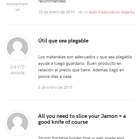
recommended.
twickenham,
uk
18 de enero de 2015
Ver el
texto traducido en español
Útil que sea plegable
Los materiales son adecuados y que sea plegable
ayuda a luego guardarlo. Buen producto en
DAVID
relación al precio que tiene. Además llegó en
Alicante
pocos días a casa.
5 de enero de 2015
All you need to slice your Jamon + a
good knife of course
Sturdy foldable holder that is well made and