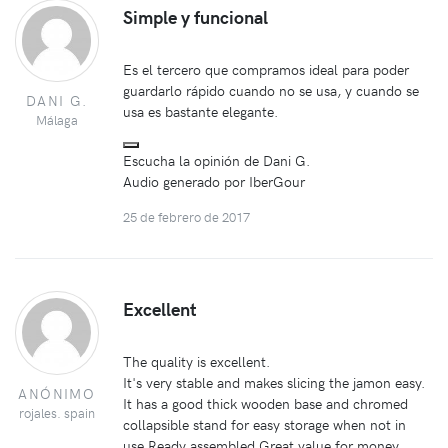
Simple y funcional
Es el tercero que compramos ideal para poder
guardarlo rápido cuando no se usa, y cuando se
DANI G.
usa es bastante elegante.
Málaga
Escucha la opinión de Dani G.
Audio generado por IberGour
25 de febrero de 2017
Excellent
The quality is excellent.
It's very stable and makes slicing the jamon easy.
ANÓNIMO
It has a good thick wooden base and chromed
rojales. spain
collapsible stand for easy storage when not in
use.Ready assembled.Great value for money.