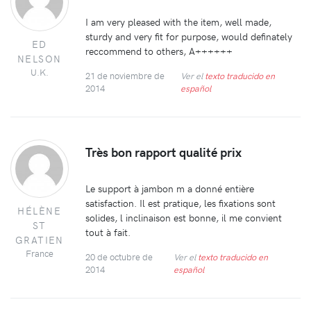
I am very pleased with the item, well made,
sturdy and very fit for purpose, would definately
ED
reccommend to others, A++++++
NELSON
U.K.
21 de noviembre de
Ver el
texto traducido en
2014
español
Très bon rapport qualité prix
Le support à jambon m a donné entière
satisfaction. Il est pratique, les fixations sont
HÉLÈNE
solides, l inclinaison est bonne, il me convient
ST
tout à fait.
GRATIEN
France
20 de octubre de
Ver el
texto traducido en
2014
español