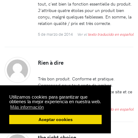
tout, c'est bien la fonction essentielle du produit.
J'attribue quatre étoiles pour un produit bien
conçu, malgré quelques faiblesses. En somme, la
relation qualité / prix est très correcte.
5 de marzo de 2014
Ver el
texto traducido en español
Rien à dire
Très bon produit. Conforme et pratique.
Correspond pour tout sorte de jambon.
MANU
Livraison sans problème. Je conseille ce site et ce
Toulouse
Utilizamos cookies para garantizar que
produit.
obtienes la mejor experiencia en nuestra web.
Más información
10 de enero de 2014
Ver el
texto traducido en español
Aceptar cookies
the right choice