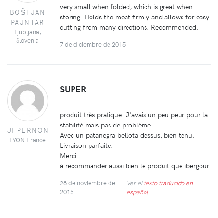
very small when folded, which is great when
BOŠTJAN
storing. Holds the meat firmly and allows for easy
PAJNTAR
cutting from many directions. Recommended.
Ljubljana,
Slovenia
7 de diciembre de 2015
SUPER
produit très pratique. J'avais un peu peur pour la
stabilité mais pas de problème.
JFPERNON
Avec un patanegra bellota dessus, bien tenu.
LYON France
Livraison parfaite.
Merci
à recommander aussi bien le produit que ibergour.
28 de noviembre de
Ver el
texto traducido en
2015
español