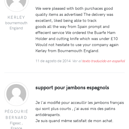
We were pleased with both purchaces good
quality items as advertised The delivery was
KERLEY
excellent, liked being able to track
bournemouth
goods all the way from Spain prompt and
England
effecient service We ordered the Buarfe Ham
Holder and cutting knife which was under £10
Would not hesitate to use your company again
Kerley from Bournemouth England.
11 de agosto de 2014
Ver el
texto traducido en español
support pour jambons espagnols
Je l'ai modifié pour acceuillir les jambons français
qui sont plus courts , j'ai aussi mis des patins
PÉGOURIÉ
antidérapants.
BERNARD
Je suis quand même satisfait de mon achat.
Figeac ,
France