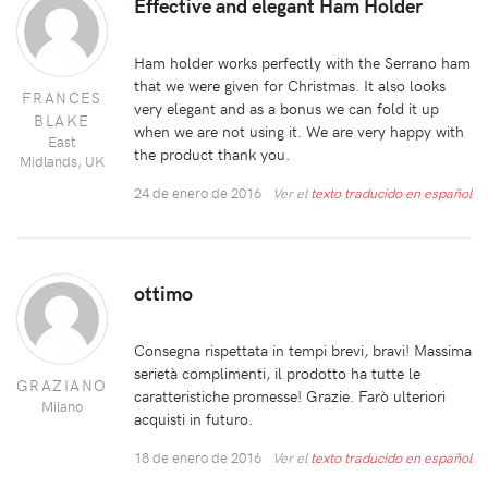
Effective and elegant Ham Holder
Ham holder works perfectly with the Serrano ham
that we were given for Christmas. It also looks
FRANCES
very elegant and as a bonus we can fold it up
BLAKE
when we are not using it. We are very happy with
East
the product thank you.
Midlands, UK
24 de enero de 2016
Ver el
texto traducido en español
ottimo
Consegna rispettata in tempi brevi, bravi! Massima
serietà complimenti, il prodotto ha tutte le
GRAZIANO
caratteristiche promesse! Grazie. Farò ulteriori
Milano
acquisti in futuro.
18 de enero de 2016
Ver el
texto traducido en español