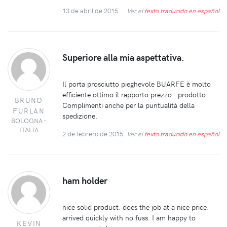
13 de abril de 2015
Ver el
texto traducido en español
Superiore alla mia aspettativa.
Il porta prosciutto pieghevole BUARFE è molto
efficiente ottimo il rapporto prezzo - prodotto.
BRUNO
Complimenti anche per la puntualità della
FURLAN
spedizione.
BOLOGNA -
ITALIA
2 de febrero de 2015
Ver el
texto traducido en español
ham holder
nice solid product. does the job at a nice price.
arrived quickly with no fuss. I am happy to
KEVIN