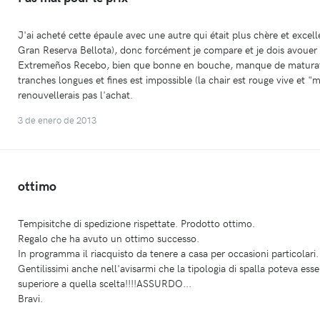
J'ai acheté cette épaule avec une autre qui était plus chère et exce
Gran Reserva Bellota), donc forcément je compare et je dois avouer
Extremeños Recebo, bien que bonne en bouche, manque de maturat
tranches longues et fines est impossible (la chair est rouge vive et "
renouvellerais pas l'achat.
3 de enero de 2013
ottimo
Tempisitche di spedizione rispettate. Prodotto ottimo.
Regalo che ha avuto un ottimo successo.
In programma il riacquisto da tenere a casa per occasioni particolari.
Gentilissimi anche nell'avisarmi che la tipologia di spalla poteva es
superiore a quella scelta!!!!ASSURDO...
Bravi.