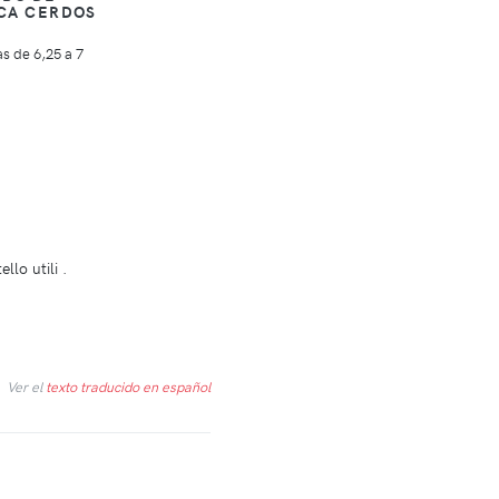
CA CERDOS
S
las de 6,25 a 7
lo utili .
Ver el
texto traducido en español