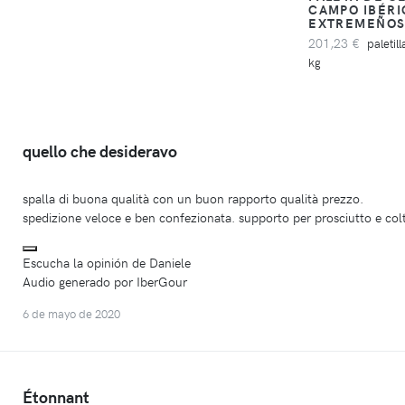
CAMPO IBÉRI
EXTREMEÑO
201,23 €
paletil
kg
quello che desideravo
spalla di buona qualità con un buon rapporto qualità prezzo.
spedizione veloce e ben confezionata. supporto per prosciutto e coltel
Escucha la opinión de Daniele
Audio generado por IberGour
6 de mayo de 2020
Étonnant