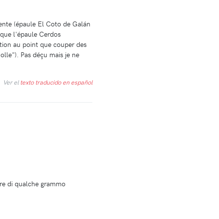
llente (épaule El Coto de Galán
 que l'épaule Cerdos
ion au point que couper des
molle"). Pas déçu mais je ne
Ver el
texto traducido en español
sere di qualche grammo