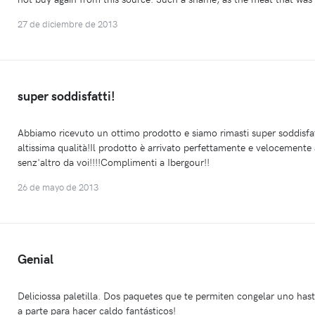
27 de diciembre de 2013
super soddisfatti!
Abbiamo ricevuto un ottimo prodotto e siamo rimasti super soddisfatti
altissima qualità!Il prodotto è arrivato perfettamente e velocemente
senz'altro da voi!!!!Complimenti a Ibergour!!
26 de mayo de 2013
Genial
Deliciossa paletilla. Dos paquetes que te permiten congelar uno hast
a parte para hacer caldo fantásticos!