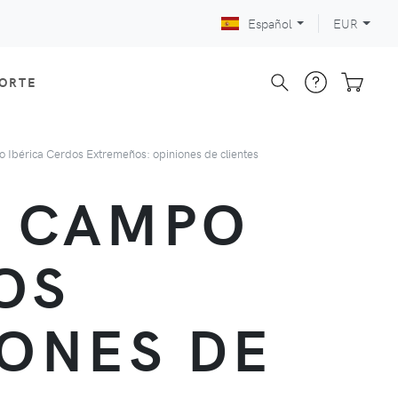
Español
EUR
CORTE
 Ibérica Cerdos Extremeños: opiniones de clientes
E CAMPO
OS
ONES DE