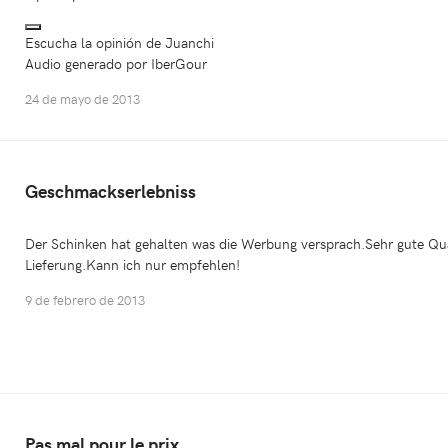
Escucha la opinión de Juanchi
Audio generado por IberGour
24 de mayo de 2013
Geschmackserlebniss
Der Schinken hat gehalten was die Werbung versprach.Sehr gute Qua
Lieferung.Kann ich nur empfehlen!
9 de febrero de 2013
Pas mal pour le prix