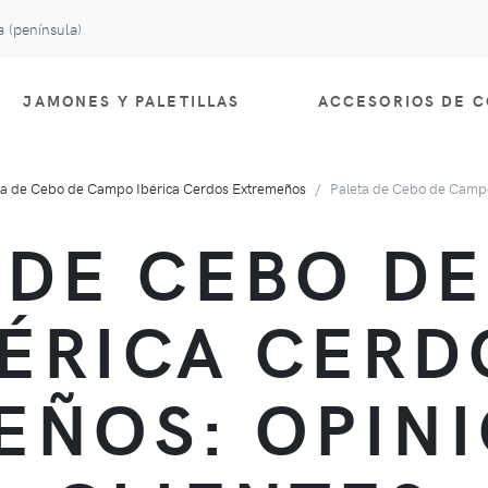
 (península)
JAMONES Y PALETILLAS
ACCESORIOS DE 
ta de Cebo de Campo Ibérica Cerdos Extremeños
Paleta de Cebo de Campo
 DE CEBO D
BÉRICA CERD
EÑOS: OPINI