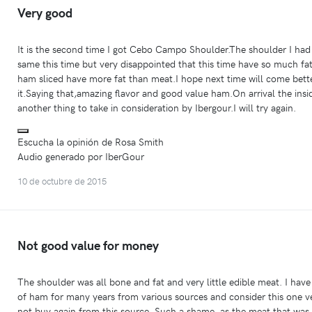
Very good
It is the second time I got Cebo Campo Shoulder.The shoulder I had
same this time but very disappointed that this time have so much fat
ham sliced have more fat than meat.I hope next time will come bette
it.Saying that,amazing flavor and good value ham.On arrival the insi
another thing to take in consideration by Ibergour.I will try again.
Escucha la opinión de Rosa Smith
Audio generado por IberGour
10 de octubre de 2015
Not good value for money
The shoulder was all bone and fat and very little edible meat. I hav
of ham for many years from various sources and consider this one v
not buy again from this source. Such a shame, as the meat that was e