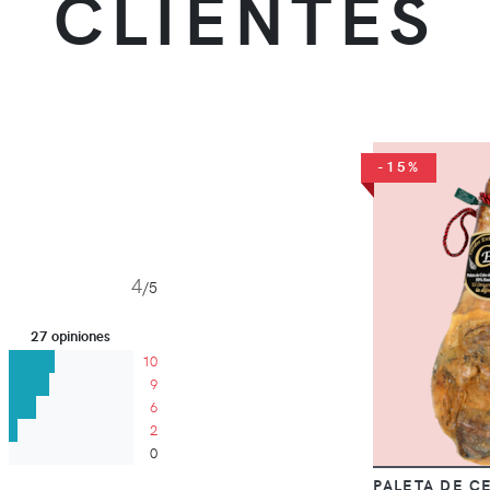
CLIENTES
-15%
4
/5
27 opiniones
10
9
6
2
0
PALETA DE C