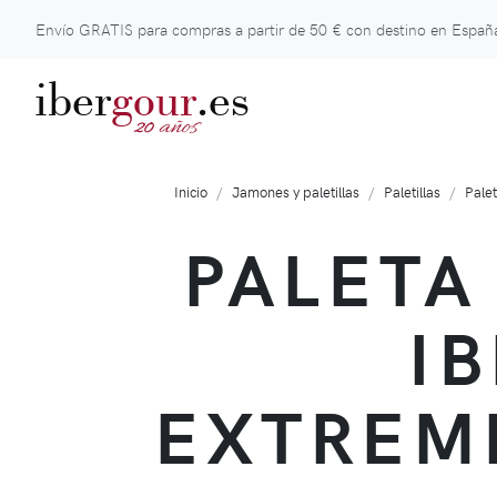
Envío GRATIS para compras a partir de
50 €
con destino en España
iber
gour
.es
años
20
Inicio
Jamones y paletillas
Paletillas
Pale
PALETA
I
EXTREM