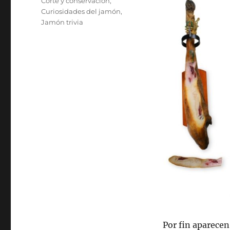
Categorías
Corte y conservación
,
Curiosidades del jamón
,
Jamón trivia
Por fin aparecen 