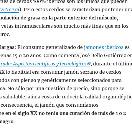
nes de cerdos 100% ibéricos son los únicos que pueden
ta Negra
). Pero estos cerdos se caracterizan por tener un
ulación de grasa en la parte exterior del músculo
,
s vetas intramusculares son mucho más finas que en los
uroc.
largas
: El consumo generalizado de
jamones ibéricos
es
penas 15 o 20 años. Como comenta
José Bello Gutiérrez
e
ado: Aspectos científicos y tecnológicos
, durante el últim
 XX lo habitual era consumir jamón serrano de cerdos
ados con pienso y genéticamente seleccionados para
sa. No sólo por una cuestión de precio, sino porque se
s saludable, aún a costa de reducir la calidad organolépti
n consecuencia, el jamón que consumíamos
te
en el siglo XX no tenía una curación de más de 1 o 2
 magro
.