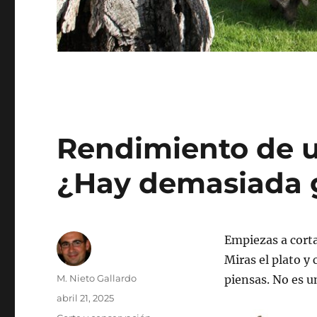
Rendimiento de u
¿Hay demasiada 
Empiezas a corta
Miras el plato y 
Autor
M. Nieto Gallardo
piensas. No es 
Publicado
abril 21, 2025
el