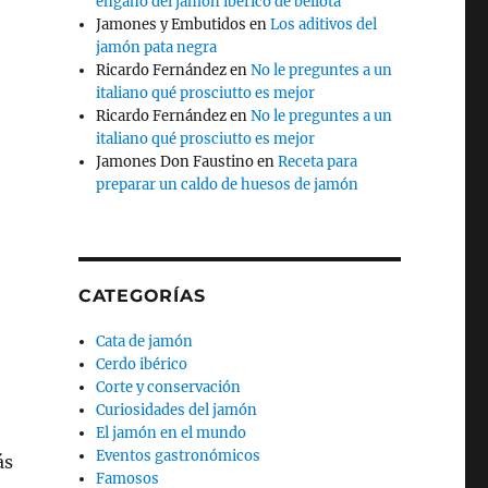
engaño del jamón ibérico de bellota
Jamones y Embutidos
en
Los aditivos del
jamón pata negra
Ricardo Fernández
en
No le preguntes a un
italiano qué prosciutto es mejor
Ricardo Fernández
en
No le preguntes a un
italiano qué prosciutto es mejor
Jamones Don Faustino
en
Receta para
preparar un caldo de huesos de jamón
CATEGORÍAS
Cata de jamón
Cerdo ibérico
Corte y conservación
Curiosidades del jamón
El jamón en el mundo
Eventos gastronómicos
ás
Famosos