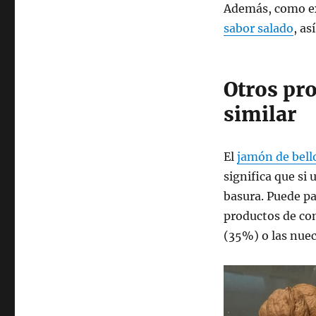
Además, como ex
sabor salado
, a
Otros pr
similar
El
jamón de bell
significa que si
basura. Puede pa
productos de co
(35%) o las nue