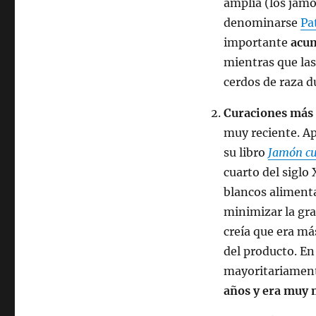
amplia (los jamo
denominarse
Pa
importante
acum
mientras que la
cerdos de raza d
Curaciones más 
muy reciente. A
su libro
Jamón cur
cuarto del siglo
blancos aliment
minimizar la gra
creía que era má
del producto. E
mayoritariamen
años y era muy