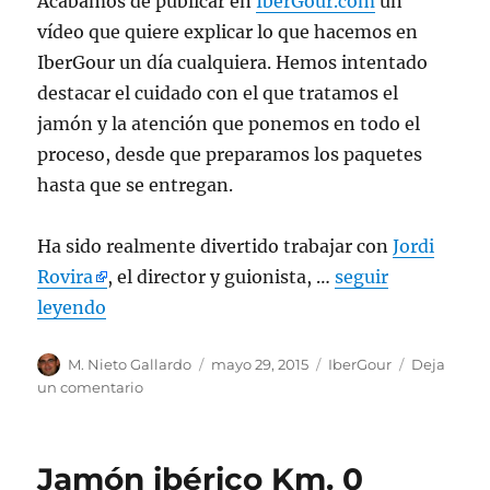
Acabamos de publicar en
IberGour.com
un
vídeo que quiere explicar lo que hacemos en
IberGour un día cualquiera. Hemos intentado
destacar el cuidado con el que tratamos el
jamón y la atención que ponemos en todo el
proceso, desde que preparamos los paquetes
hasta que se entregan.
Ha sido realmente divertido trabajar con
Jordi
Rovira
, el director y guionista, …
seguir
leyendo
Autor
M. Nieto Gallardo
Publicado
mayo 29, 2015
Categorías
IberGour
Deja
el
un comentario
en
Un
día
en
Jamón ibérico Km. 0
IberGour