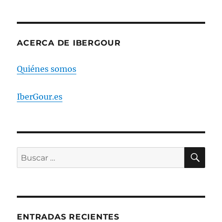
ibérico
Km.
0
ACERCA DE IBERGOUR
Quiénes somos
IberGour.es
BU
Buscar
por:
ENTRADAS RECIENTES