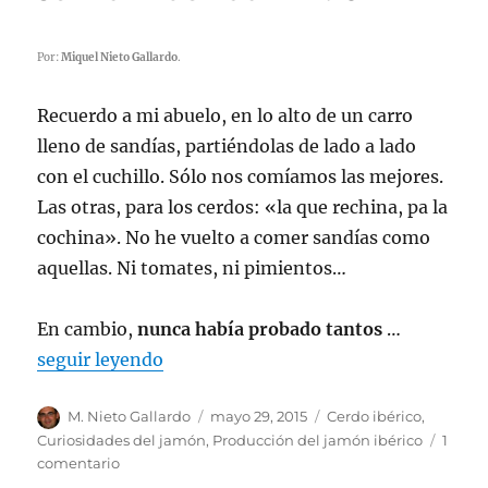
Por:
Miquel Nieto Gallardo
.
Recuerdo a mi abuelo, en lo alto de un carro
lleno de sandías, partiéndolas de lado a lado
con el cuchillo. Sólo nos comíamos las mejores.
Las otras, para los cerdos: «la que rechina, pa la
cochina». No he vuelto a comer sandías como
aquellas. Ni tomates, ni pimientos…
En cambio,
nunca había probado tantos
…
seguir leyendo
Autor
M. Nieto Gallardo
Publicado
mayo 29, 2015
Categorías
Cerdo ibérico
,
el
Curiosidades del jamón
,
Producción del jamón ibérico
1
comentario
en
Jamón