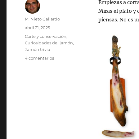
Empiezas a corta
Miras el plato y 
Autor
M. Nieto Gallardo
piensas. No es 
Publicado
abril 21, 2025
el
Categorías
Corte y conservación
,
Curiosidades del jamón
,
Jamón trivia
4 comentarios
en
Rendimiento
de
un
jamón
pata
negra:
¿Hay
demasiada
grasa?