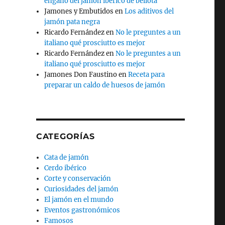
engaño del jamón ibérico de bellota
Jamones y Embutidos
en
Los aditivos del
jamón pata negra
Ricardo Fernández
en
No le preguntes a un
italiano qué prosciutto es mejor
Ricardo Fernández
en
No le preguntes a un
italiano qué prosciutto es mejor
Jamones Don Faustino
en
Receta para
preparar un caldo de huesos de jamón
CATEGORÍAS
Cata de jamón
Cerdo ibérico
Corte y conservación
Curiosidades del jamón
El jamón en el mundo
Eventos gastronómicos
Famosos