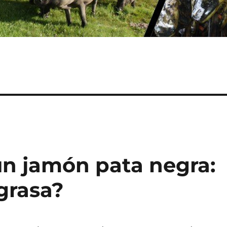
n jamón pata negra:
grasa?