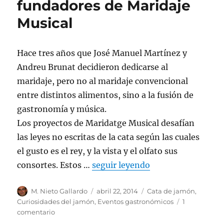
fundadores de Maridaje
Musical
Hace tres años que José Manuel Martínez y
Andreu Brunat decidieron dedicarse al
maridaje, pero no al maridaje convencional
entre distintos alimentos, sino a la fusión de
gastronomía y música.
Los proyectos de Maridatge Musical desafían
las leyes no escritas de la cata según las cuales
el gusto es el rey, y la vista y el olfato sus
consortes. Estos …
seguir leyendo
Autor
M. Nieto Gallardo
Publicado
abril 22, 2014
Categorías
Cata de jamón
,
el
Curiosidades del jamón
,
Eventos gastronómicos
1
comentario
en
Música