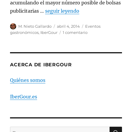
acumulando el mayor número posible de bolsas
publicitarias …
seguir leyendo
Autor
M. Nieto Gallardo
Publicado
abril 4, 2014
Categorías
Eventos
el
gastronómicos
,
IberGour
1 comentario
en
Los
productos
de
IberGour
en
ACERCA DE IBERGOUR
Alimentaria
2014
Quiénes somos
IberGour.es
BU
Buscar