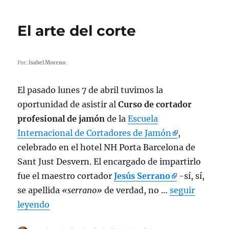
gastronómica.
Entrevista
El arte del corte
a
los
fundadores
de
Por:
Isabel Moreno
.
Maridaje
Musical
El pasado lunes 7 de abril tuvimos la
oportunidad de asistir al
Curso de cortador
profesional de jamón
de la
Escuela
Internacional de Cortadores de Jamón
,
celebrado en el hotel NH Porta Barcelona de
Sant Just Desvern. El encargado de impartirlo
fue el maestro cortador
Jesús Serrano
-sí, sí,
se apellida
«serrano»
de verdad, no …
seguir
leyendo