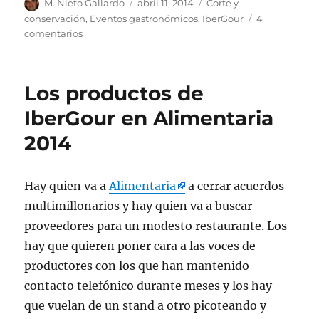
Autor
M. Nieto Gallardo
Publicado
abril 11, 2014
Categorías
Corte y
el
conservación
,
Eventos gastronómicos
,
IberGour
4
comentarios
en
El
arte
del
Los productos de
corte
IberGour en Alimentaria
2014
Hay quien va a
Alimentaria
a cerrar acuerdos
multimillonarios y hay quien va a buscar
proveedores para un modesto restaurante. Los
hay que quieren poner cara a las voces de
productores con los que han mantenido
contacto telefónico durante meses y los hay
que vuelan de un stand a otro picoteando y