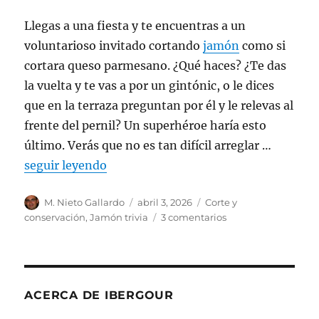
Llegas a una fiesta y te encuentras a un
voluntarioso invitado cortando
jamón
como si
cortara queso parmesano. ¿Qué haces? ¿Te das
la vuelta y te vas a por un gintónic, o le dices
que en la terraza preguntan por él y le relevas al
frente del pernil? Un superhéroe haría esto
último. Verás que no es tan difícil arreglar …
seguir leyendo
Autor
M. Nieto Gallardo
Publicado
abril 3, 2026
Categorías
Corte y
el
conservación
,
Jamón trivia
3 comentarios
en
Jamón
mal
cortado,
dinero
tirado
ACERCA DE IBERGOUR