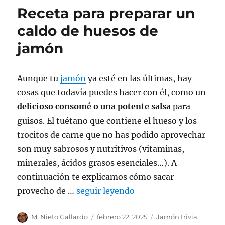
se
Receta para preparar un
usa
para
caldo de huesos de
curar
jamón
jamones?
Aunque tu
jamón
ya esté en las últimas, hay
cosas que todavía puedes hacer con él, como un
delicioso consomé o una potente salsa
para
guisos. El tuétano que contiene el hueso y los
trocitos de carne que no has podido aprovechar
son muy sabrosos y nutritivos (vitaminas,
minerales, ácidos grasos esenciales…). A
continuación te explicamos cómo sacar
provecho de …
seguir leyendo
Autor
M. Nieto Gallardo
Publicado
febrero 22, 2025
Categorías
Jamón trivia
,