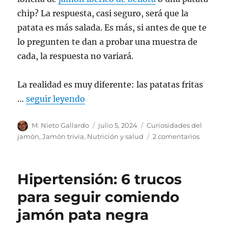
chip? La respuesta, casi seguro, será que la
patata es más salada. Es más, si antes de que te
lo pregunten te dan a probar una muestra de
cada, la respuesta no variará.
La realidad es muy diferente: las patatas fritas
…
seguir leyendo
Autor
M. Nieto Gallardo
Publicado
julio 5, 2024
Categorías
Curiosidades del
el
jamón
,
Jamón trivia
,
Nutrición y salud
2 comentarios
en
¿Por
qué
un
Hipertensión: 6 trucos
buen
jamón
para seguir comiendo
pata
jamón pata negra
negra
no