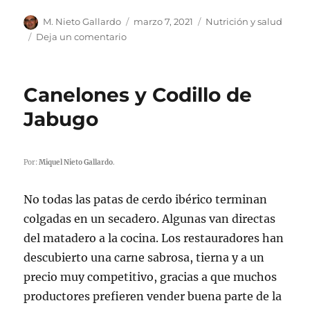
Autor
M. Nieto Gallardo
Publicado
marzo 7, 2021
Categorías
Nutrición y salud
el
Deja un comentario
en
Nutri-
Score
Jamón:
Canelones y Codillo de
Una
injusta
Jabugo
mala
nota
Por:
Miquel Nieto Gallardo
.
No todas las patas de cerdo ibérico terminan
colgadas en un secadero. Algunas van directas
del matadero a la cocina. Los restauradores han
descubierto una carne sabrosa, tierna y a un
precio muy competitivo, gracias a que muchos
productores prefieren vender buena parte de la