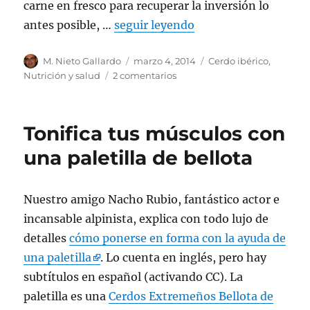
carne en fresco para recuperar la inversión lo
antes posible, …
seguir leyendo
Autor
M. Nieto Gallardo
Publicado
marzo 4, 2014
Categorías
Cerdo ibérico
,
el
Nutrición y salud
2 comentarios
en
Canelones
y
Codillo
Tonifica tus músculos con
de
Jabugo
una paletilla de bellota
Nuestro amigo Nacho Rubio, fantástico actor e
incansable alpinista, explica con todo lujo de
detalles
cómo ponerse en forma con la ayuda de
una paletilla
. Lo cuenta en inglés, pero hay
subtítulos en español (activando CC). La
paletilla es una
Cerdos Extremeños Bellota de