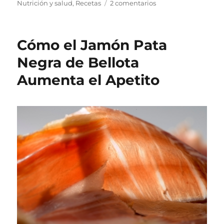
el
Nutrición y salud
,
Recetas
2 comentarios
en
Receta
para
preparar
Cómo el Jamón Pata
un
caldo
Negra de Bellota
de
Aumenta el Apetito
huesos
de
jamón