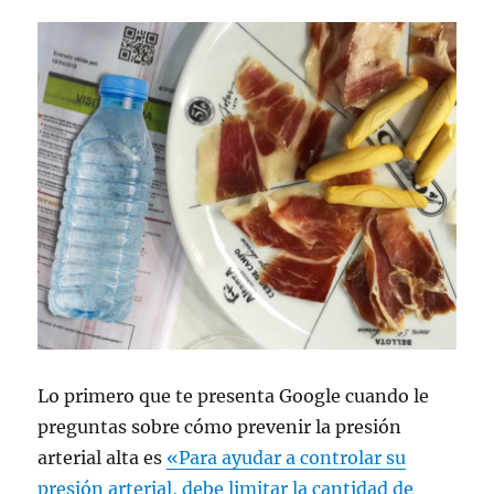
parece
salado?
Lo primero que te presenta Google cuando le
preguntas sobre cómo prevenir la presión
arterial alta es
«Para ayudar a controlar su
presión arterial, debe limitar la cantidad de