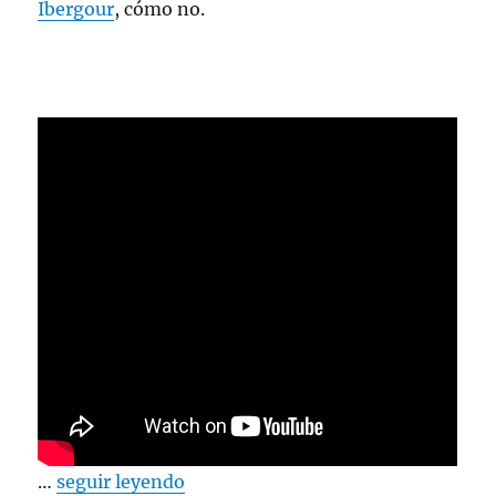
Ibergour
, cómo no.
…
seguir leyendo