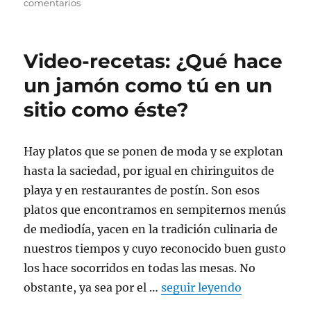
comentarios
en
Los
aditivos
del
Video-recetas: ¿Qué hace
jamón
pata
un jamón como tú en un
negra
sitio como éste?
Hay platos que se ponen de moda y se explotan
hasta la saciedad, por igual en chiringuitos de
playa y en restaurantes de postín. Son esos
platos que encontramos en sempiternos menús
de mediodía, yacen en la tradición culinaria de
nuestros tiempos y cuyo reconocido buen gusto
los hace socorridos en todas las mesas. No
obstante, ya sea por el …
seguir leyendo