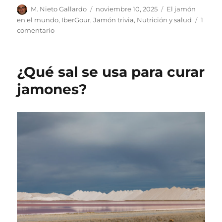
Autor
M. Nieto Gallardo
Publicado
noviembre 10, 2025
Categorías
El jamón
el
en el mundo
,
IberGour
,
Jamón trivia
,
Nutrición y salud
1
comentario
en
Video-
recetas:
¿Qué
¿Qué sal se usa para curar
hace
un
jamones?
jamón
como
tú
en
un
sitio
como
éste?