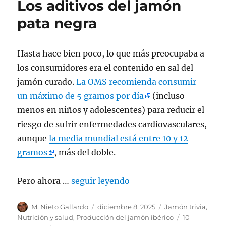
Los aditivos del jamón
pata negra
Hasta hace bien poco, lo que más preocupaba a
los consumidores era el contenido en sal del
jamón curado.
La OMS recomienda consumir
un máximo de 5 gramos por día
(incluso
menos en niños y adolescentes) para reducir el
riesgo de sufrir enfermedades cardiovasculares,
aunque
la media mundial está entre 10 y 12
gramos
, más del doble.
Pero ahora …
seguir leyendo
Autor
M. Nieto Gallardo
Publicado
diciembre 8, 2025
Categorías
Jamón trivia
,
el
Nutrición y salud
,
Producción del jamón ibérico
10