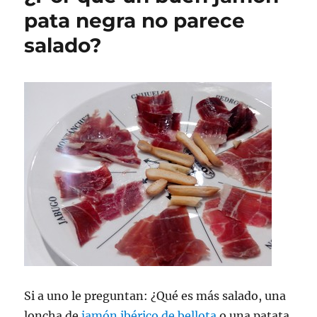
Negra
pata negra no parece
de
salado?
Bellota
Aumenta
el
Apetito
Si a uno le preguntan: ¿Qué es más salado, una
loncha de
jamón ibérico de bellota
o una patata