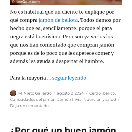
No es habitual que un cliente te explique por
qué compra
jamón de bellota
. Todos damos por
hecho que es, sencillamente, porque el pata
negra está buenísimo. Pero son ya varios los
que nos han comentado que compran jamón
porque es de lo poco que les apetece comer y
además les ayuda a despertar el hambre.
Para la mayoría …
seguir leyendo
Autor
M. Nieto Gallardo
Publicado
agosto 2, 2024
Categorías
Cerdo ibérico
,
el
Curiosidades del jamón
,
Jamón trivia
,
Nutrición y salud
Deja un comentario
en
Cómo
el
Jamón
¿Por qué un buen jamón
Pata