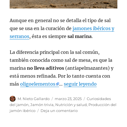
Aunque en general no se detalla el tipo de sal
que se usa en la curación de
jamones ibéricos y
serranos
, ésta es siempre
sal marina
.
La diferencia principal con la sal común,
también conocida como sal de mesa, es que la
marina
no lleva aditivos
(antiapelmazantes) y
está menos refinada. Por lo tanto cuenta con
más
oligoelementos
…
seguir leyendo
Autor
M. Nieto Gallardo
Publicado
marzo 23, 2025
Categorías
Curiosidades
el
del jamón
,
Jamón trivia
,
Nutrición y salud
,
Producción del
jamón ibérico
Deja un comentario
en
¿Qué
sal