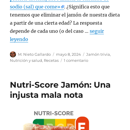
sodio (sal) que come»
. ¿Significa esto que
tenemos que eliminar el jamón de nuestra dieta
a partir de una cierta edad? La respuesta
depende de cada uno (o del caso …
seguir
leyendo
Autor
M. Nieto Gallardo
Publicado
mayo 8, 2024
Categorías
Jamón trivia
,
el
Nutrición y salud
,
Recetas
1 comentario
en
Hipertensión:
6
trucos
Nutri-Score Jamón: Una
para
seguir
injusta mala nota
comiendo
jamón
pata
negra