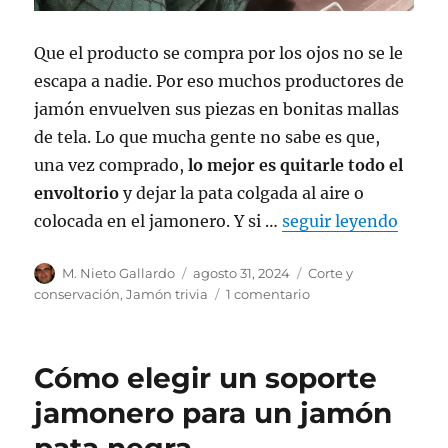
Que el producto se compra por los ojos no se le
escapa a nadie. Por eso muchos productores de
jamón envuelven sus piezas en bonitas mallas
de tela. Lo que mucha gente no sabe es que,
una vez comprado,
lo mejor es quitarle todo el
envoltorio
y dejar la pata colgada al aire o
colocada en el jamonero. Y si …
seguir leyendo
Autor
M. Nieto Gallardo
Publicado
agosto 31, 2024
Categorías
Corte y
el
conservación
,
Jamón trivia
1 comentario
en
Por
qué
hay
Cómo elegir un soporte
que
conservar
jamonero para un jamón
el
jamón