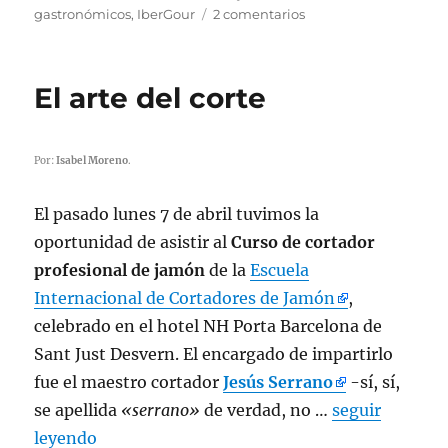
gastronómicos
,
IberGour
2 comentarios
en
Otra
loncha
de
El arte del corte
jamón,
¡maestro!
Por:
Isabel Moreno
.
El pasado lunes 7 de abril tuvimos la
oportunidad de asistir al
Curso de cortador
profesional de jamón
de la
Escuela
Internacional de Cortadores de Jamón
,
celebrado en el hotel NH Porta Barcelona de
Sant Just Desvern. El encargado de impartirlo
fue el maestro cortador
Jesús Serrano
-sí, sí,
se apellida
«serrano»
de verdad, no …
seguir
leyendo