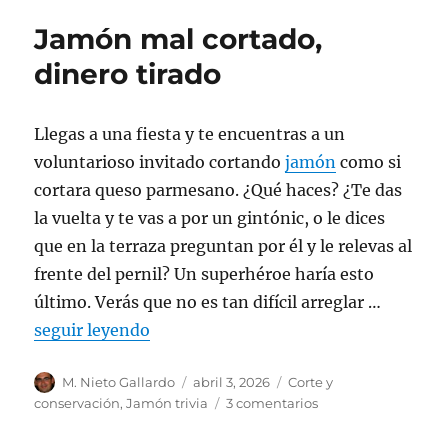
Jamón mal cortado,
dinero tirado
Llegas a una fiesta y te encuentras a un
voluntarioso invitado cortando
jamón
como si
cortara queso parmesano. ¿Qué haces? ¿Te das
la vuelta y te vas a por un gintónic, o le dices
que en la terraza preguntan por él y le relevas al
frente del pernil? Un superhéroe haría esto
último. Verás que no es tan difícil arreglar …
seguir leyendo
Autor
M. Nieto Gallardo
Publicado
abril 3, 2026
Categorías
Corte y
el
conservación
,
Jamón trivia
3 comentarios
en
Jamón
mal