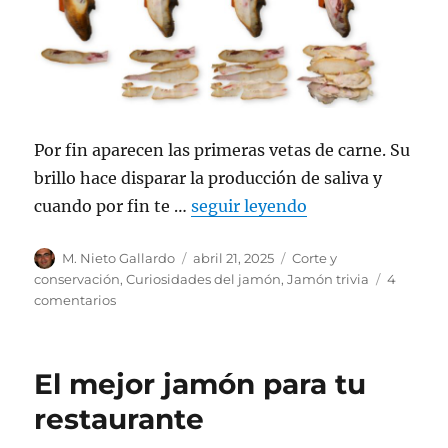
Por fin aparecen las primeras vetas de carne. Su
brillo hace disparar la producción de saliva y
cuando por fin te …
seguir leyendo
Autor
M. Nieto Gallardo
Publicado
abril 21, 2025
Categorías
Corte y
el
conservación
,
Curiosidades del jamón
,
Jamón trivia
4
comentarios
en
Rendimiento
de
un
El mejor jamón para tu
jamón
pata
restaurante
negra:
¿Hay