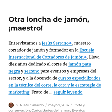
Envasado
de
jamones
Otra loncha de jamón,
al
vacío:
¡maestro!
I+D
en
IberGour
Entrevistamos a
Jesús Serrano
, maestro
cortador de jamón y formador en la
Escuela
Internacional de Cortadores de Jamón
. Lleva
diez años dedicado al corte de
jamón pata
negra
y
serrano
para eventos y empresas del
sector, y a la docencia de
cursos especializados
en la técnica del corte, la cata y la estrategia de
marketing
. Fruto de …
seguir leyendo
Autor
M. Nieto Gallardo
Publicado
mayo 7, 2014
Categorías
Corte y
el
conservación
,
Curiosidades del jamón
,
Eventos