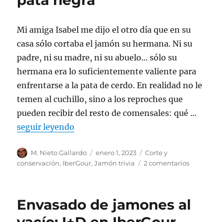
pata negra
colgado
y
sin
Mi amiga Isabel me dijo el otro día que en su
funda
casa sólo cortaba el jamón su hermana. Ni su
padre, ni su madre, ni su abuelo… sólo su
hermana era lo suficientemente valiente para
enfrentarse a la pata de cerdo. En realidad no le
temen al cuchillo, sino a los reproches que
pueden recibir del resto de comensales: qué …
seguir leyendo
Autor
M. Nieto Gallardo
Publicado
enero 1, 2023
Categorías
Corte y
el
conservación
,
IberGour
,
Jamón trivia
2 comentarios
en
Cómo
elegir
un
Envasado de jamones al
soporte
jamonero