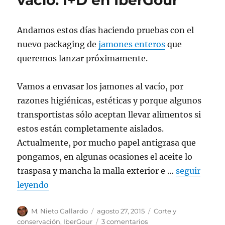
vacío: I+D en IberGour
para
un
jamón
Andamos estos días haciendo pruebas con el
pata
nuevo packaging de
jamones enteros
que
negra
queremos lanzar próximamente.
Vamos a envasar los jamones al vacío, por
razones higiénicas, estéticas y porque algunos
transportistas sólo aceptan llevar alimentos si
estos están completamente aislados.
Actualmente, por mucho papel antigrasa que
pongamos, en algunas ocasiones el aceite lo
traspasa y mancha la malla exterior e …
seguir
leyendo
Autor
M. Nieto Gallardo
Publicado
agosto 27, 2015
Categorías
Corte y
el
conservación
,
IberGour
3 comentarios
en