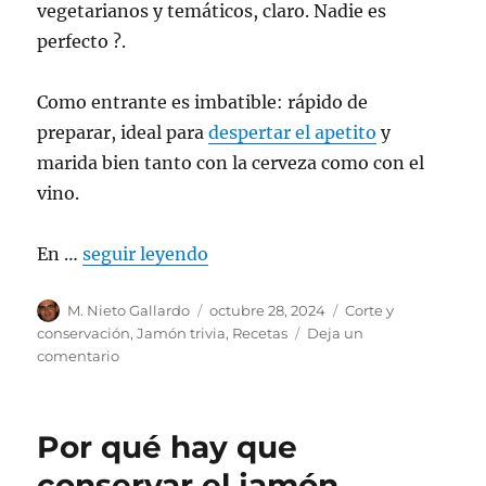
vegetarianos y temáticos, claro. Nadie es
perfecto ?.
Como entrante es imbatible: rápido de
preparar, ideal para
despertar el apetito
y
marida bien tanto con la cerveza como con el
vino.
En …
seguir leyendo
Autor
M. Nieto Gallardo
Publicado
octubre 28, 2024
Categorías
Corte y
el
conservación
,
Jamón trivia
,
Recetas
Deja un
comentario
en
El
mejor
jamón
Por qué hay que
para
tu
conservar el jamón