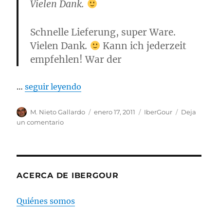
Vielen Dank.
Schnelle Lieferung, super Ware.
Vielen Dank.
Kann ich jederzeit
empfehlen! War der
…
seguir leyendo
Autor
M. Nieto Gallardo
Publicado
enero 17, 2011
Categorías
IberGour
Deja
el
un comentario
en
Timm-
Peter
Müller
(Alemania)
es
ACERCA DE IBERGOUR
el
ganador
Quiénes somos
del
8º