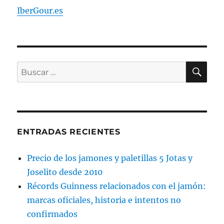
sorteo
IberGour.es
mensual
de
200
euros
entre
BU
Buscar
las
opiniones
por:
de
nuestros
clientes
ENTRADAS RECIENTES
Precio de los jamones y paletillas 5 Jotas y
Joselito desde 2010
Récords Guinness relacionados con el jamón:
marcas oficiales, historia e intentos no
confirmados