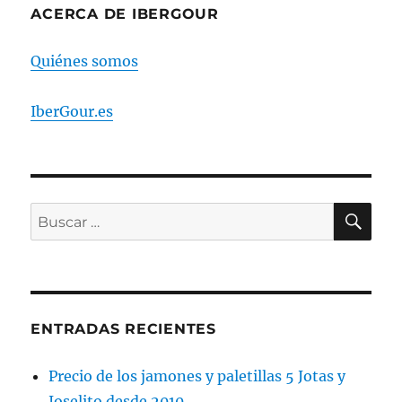
parte
ACERCA DE IBERGOUR
del
jamón
Quiénes somos
con
manteca?
IberGour.es
BU
Buscar
por:
ENTRADAS RECIENTES
Precio de los jamones y paletillas 5 Jotas y
Joselito desde 2010