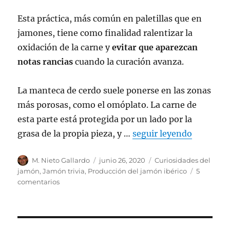
Esta práctica, más común en paletillas que en
jamones, tiene como finalidad ralentizar la
oxidación de la carne y
evitar que aparezcan
notas rancias
cuando la curación avanza.
La manteca de cerdo suele ponerse en las zonas
más porosas, como el omóplato. La carne de
esta parte está protegida por un lado por la
grasa de la propia pieza, y …
seguir leyendo
Autor
M. Nieto Gallardo
Publicado
junio 26, 2020
Categorías
Curiosidades del
el
jamón
,
Jamón trivia
,
Producción del jamón ibérico
5
comentarios
en
¿Por
qué
se
cubre