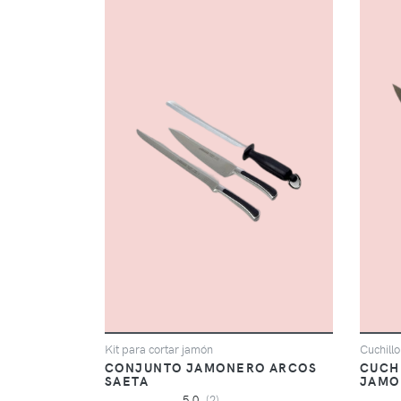
Kit para cortar jamón
Cuchill
CONJUNTO JAMONERO ARCOS
CUCH
SAETA
JAMO
5,0
(2)