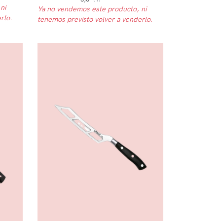
ni
Ya no vendemos este producto, ni
rlo.
tenemos previsto volver a venderlo.