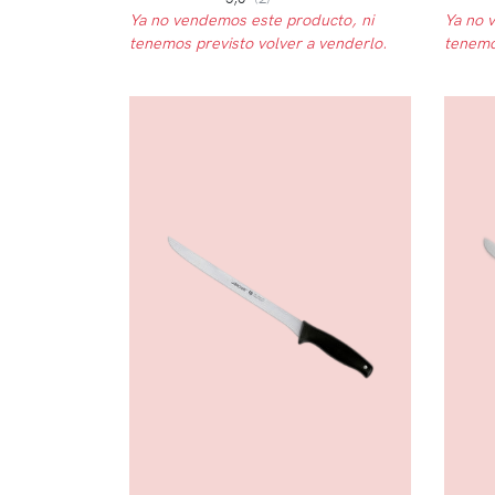
Ya no vendemos este producto, ni
Ya no 
tenemos previsto volver a venderlo.
tenemo