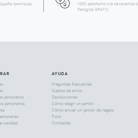
España (península)
100% satisfecho o te devolvemos t
Recogida GRATIS
RAR
AYUDA
es
Preguntas frecuentes
as
Gastos de envío
es jamoneros
Devoluciones
los jamoneros
Cómo elegir un jamón
res
Cómo enviar un jamón de regalo
jamoneras
Foro
e navidad
Contactar