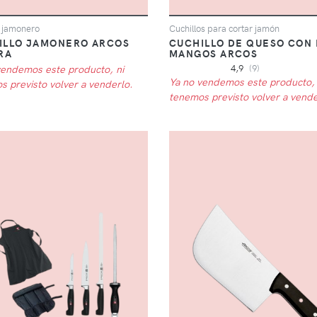
o jamonero
Cuchillos para cortar jamón
ILLO JAMONERO ARCOS
CUCHILLO DE QUESO CON
RA
MANGOS ARCOS
vendemos este producto, ni
4,9
(9)
Ya no vendemos este producto, 
s previsto volver a venderlo.
tenemos previsto volver a vende