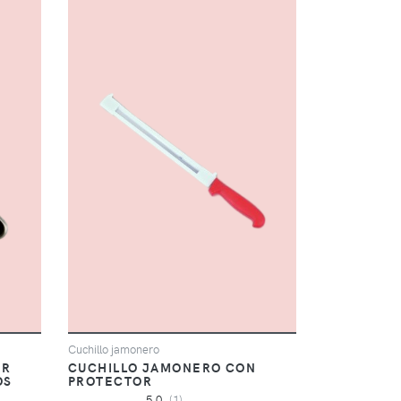
Cuchillo jamonero
AR
CUCHILLO JAMONERO CON
OS
PROTECTOR
5,0
(1)