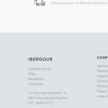
Compras a partir de
50 €
con destino en 
COMP
IBERGOUR
Jamon
Quiénes somos
Paletill
Blog
Soport
Newsletter
Cuchil
Contactar
Afilado
Mesas 
C/ Sant Pere d'Abanto, 4
Lotes d
08014 Barcelona (España)
CIF: B64132772