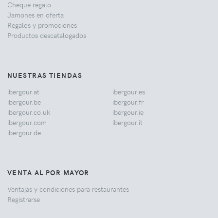
Cheque regalo
Jamones en oferta
Regalos y promociones
Productos descatalogados
NUESTRAS TIENDAS
ibergour.at
ibergour.es
ibergour.be
ibergour.fr
ibergour.co.uk
ibergour.ie
ibergour.com
ibergour.it
ibergour.de
VENTA AL POR MAYOR
Ventajas y condiciones para restaurantes
Registrarse