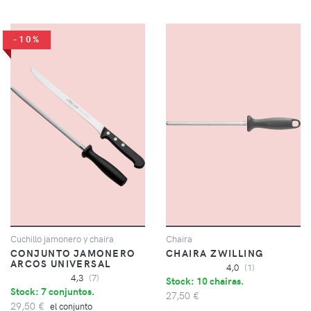
-10%
Cuchillo jamonero y chaira
Chaira
CONJUNTO JAMONERO
CHAIRA ZWILLING
ARCOS UNIVERSAL
4,0
(1)
4,3
(7)
Stock: 10 chairas.
Stock: 7 conjuntos.
27,50 €
29,50 €
el conjunto