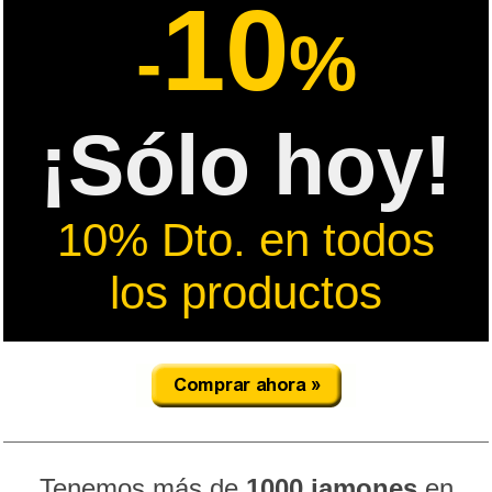
10
-
%
¡Sólo hoy!
10% Dto. en todos
los productos
Tenemos más de
1000 jamones
en