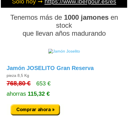
Sólo hoy ➞
https://www.ibergour.es/es
Tenemos más de
1000 jamones
en
stock
que llevan años madurando
Jamón JOSELITO Gran Reserva
pieza 8,5 Kg
768,80 €
653 €
ahorras
115,32 €