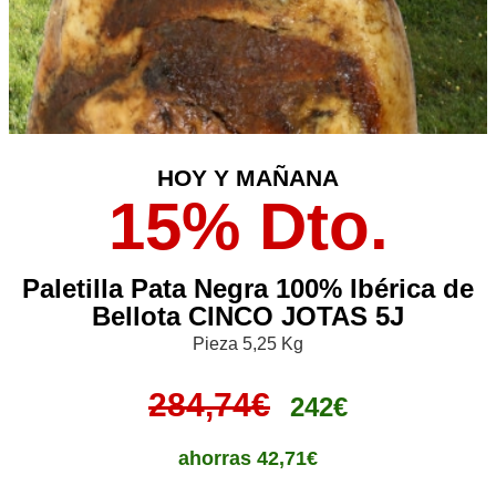
HOY Y MAÑANA
15% Dto.
Paletilla Pata Negra 100% Ibérica de
Bellota C
INCO JOTAS 5J
Pieza 5,25 Kg
284,74€
242€
ahorras
42,71€