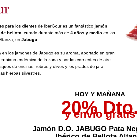
es para los clientes de IberGour es un fantástico
jamón
 de bellota
, curado durante más de
4 años y medio
en las
Altanza, en
Jabugo
.
 en los jamones de Jabugo es su aroma, aportado en gran
icrobiana endémica de la zona y por las corrientes de aire
sques de encinas, robres y olivos y los prados de jara,
ras hierbas silvestres.
HOY Y MAÑANA
20% Dto
y envío gratis
Jamón D.O. JABUGO Pata Ne
Ibérico de Bellota Alta