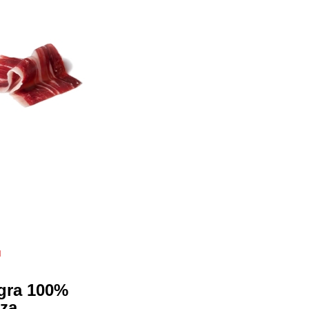
.
gra 100%
nza